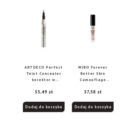
ARTDECO Perfect
WIBO Forever
Teint Concealer
Better Skin
korektor w
Camouflage
pędzelku 5 Light
kryjący korektor do
35,49
zł
37,58
zł
Peach, 2 ml
twarzy 03, 6 ml
Dodaj do koszyka
Dodaj do koszyka