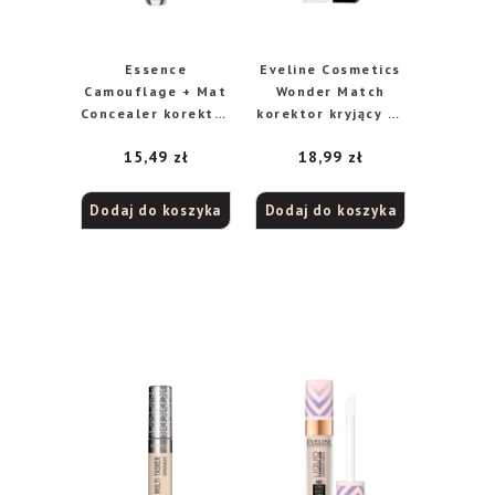
Essence
Eveline Cosmetics
Camouflage + Mat
Wonder Match
Concealer korektor
korektor kryjący nr
w płynie nr 20
10 Light Vaniilla, 7
15,49
zł
18,99
zł
Light Ivory, 5 ml
ml
Dodaj do koszyka
Dodaj do koszyka