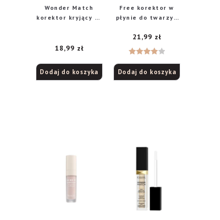
Wonder Match
Free korektor w
korektor kryjący nr
płynie do twarzy i
15 Natural, 7 ml
pod oczy 010 Fair,
21,99
zł
30 ml
18,99
zł
Oceniono
Dodaj do koszyka
Dodaj do koszyka
4.00
na
5