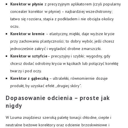
Korektor w płynie
z precyzyjnym aplikatorem (czyli popularny
concealer korektor w płynie) – najbardziej wszechstronny;
łatwo się rozciera, stapia z podkładem i nie obciąża okolicy
oczu.
Korektor w kremie
– elastyczny, miękki, daje wyższe krycie
przy zachowaniu plastyczności; to dobry wybór, jeśli chcesz
jednocześnie zakryć i wygładzić drobne zmarszczki.
Korektor w sztyfcie
– precyzyjny i szybki; wygodny, gdy
chcesz dodać odrobiny krycia w kącikach lub połączyć korektę
twarzy i pod oczy.
Korektor z gąbeczką
– ultralekki, równomiernie dozuje
produkt, by uzyskać efekt „drugiej skóry”.
Dopasowanie odcienia – proste jak
nigdy
W Louma znajdziesz szeroką paletę tonacji: chłodne, ciepłe i
neutralne beżowe korektory oraz odcienie brzoskwiniowe i