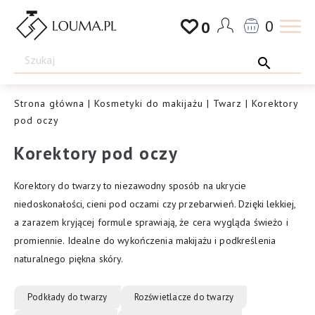
Przejdź
0
0
do
Drogeria
treści
Louma.pl
Strona główna
|
Kosmetyki do makijażu
|
Twarz
| Korektory
pod oczy
Korektory pod oczy
Korektory do twarzy to niezawodny sposób na ukrycie
niedoskonałości, cieni pod oczami czy przebarwień. Dzięki lekkiej,
a zarazem kryjącej formule sprawiają, że cera wygląda świeżo i
promiennie. Idealne do wykończenia makijażu i podkreślenia
naturalnego piękna skóry.
Podkłady do twarzy
Rozświetlacze do twarzy