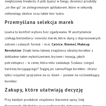
zwiększonej trwałości. A jeśli żyjesz w biegu, docenisz produkty
„on-the-go” ze zintegrowanym aplikatorem, które w sekundę
odświeżają okolice oczu także bez lustra.
Przemyślana selekcja marek
Louma to komfort wyboru bez zgadywania. W asortymencie
czekają bestsellery i nowości marek, które słyną z dopracowanych
odcieni i udanych formuł – m.in.
Catrice
,
Rimmel
,
Makeup
Revolution
. Dzięki temu łatwiej znajdziesz idealny korektor z
dokładnie takim wykończeniem, kryciem i tonacją, jakich
potrzebujesz – w cenie, która miło zaskakuje. Szukasz czegoś
bardziej korygującego? Sięgnij po camouflage korektor; chcesz
tylko rozjaśnić spojrzenie na co dzień – postaw na rozświetlający
korektor.
Zakupy, które ułatwiają decyzję
Przy każdym produkcie znajdziesz klarowne opisy, listę
kluczowych składników oraz podpowiedzi dotyczące stopnia