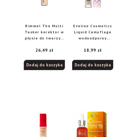
Rimmel The Multi
Eveline Cosmetics
Tasker korektor w
Liquid Camuflage
płynie do twarzy i
wodoodporny
pod oczy 010
korektor
26,49
zł
18,99
zł
Porecelain, 8 g
kamuflujący z
kwasem
hialuronowym nr
Dodaj do koszyka
Dodaj do koszyka
02 Light Vanilla,
7,5 ml