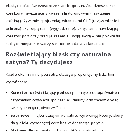
elastyczność i świeżość przez wiele godzin. Znajdziesz u nas
korektory nawilżające z kwasem hialuronowym (nawilżenie),
kofeiną (ożywienie spojrzenia), witaminami C i E (rozświetlenie i
ochrona) czy peptydami (wygładzenie). Dzięki temu nawilżający
korektor pod oczy pracuje razem z Twoją skórą – nie podkreśla
suchych miejsc, nie warzy się i nie osiada w załamaniach.
Rozświetlający blask czy naturalna
satyna? Ty decydujesz
Każde oko ma inne potrzeby, dlatego proponujemy kilka linii
wykończeń:
Korektor rozświetlający pod oczy
– miękko odbija światło i
natychmiast odświeża spojrzenie; idealny, gdy chcesz dodać
twarzy energii i „otworzyć” oko.
Satynowe
– najbardziej uniwersalne; wyrównują koloryt skóry i
dają efekt wypoczętej cery bez widocznego połysku.
Matowe długotrwałe
– dla tych, którzy potrzebują