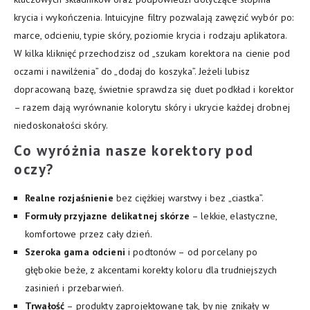
krycia i wykończenia. Intuicyjne filtry pozwalają zawęzić wybór po:
marce, odcieniu, typie skóry, poziomie krycia i rodzaju aplikatora.
W kilka kliknięć przechodzisz od „szukam korektora na cienie pod
oczami i nawilżenia” do „dodaj do koszyka”. Jeżeli lubisz
dopracowaną bazę, świetnie sprawdza się duet podkład i korektor
– razem dają wyrównanie kolorytu skóry i ukrycie każdej drobnej
niedoskonałości skóry.
Co wyróżnia nasze korektory pod
oczy?
Realne rozjaśnienie
bez ciężkiej warstwy i bez „ciastka”.
Formuły przyjazne delikatnej skórze
– lekkie, elastyczne,
komfortowe przez cały dzień.
Szeroka gama odcieni
i podtonów – od porcelany po
głębokie beże, z akcentami korekty koloru dla trudniejszych
zasinień i przebarwień.
Trwałość
– produkty zaprojektowane tak, by nie znikały w