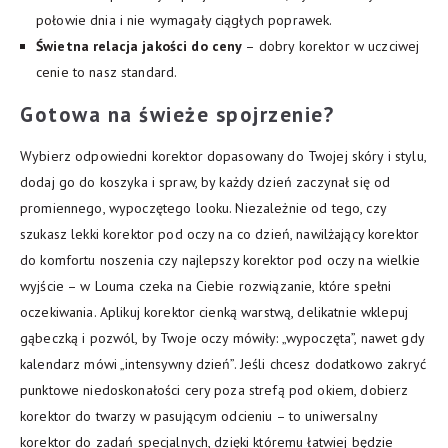
połowie dnia i nie wymagały ciągłych poprawek.
Świetna relacja jakości do ceny
– dobry korektor w uczciwej
cenie to nasz standard.
Gotowa na świeże spojrzenie?
Wybierz odpowiedni korektor dopasowany do Twojej skóry i stylu,
dodaj go do koszyka i spraw, by każdy dzień zaczynał się od
promiennego, wypoczętego looku. Niezależnie od tego, czy
szukasz lekki korektor pod oczy na co dzień, nawilżający korektor
do komfortu noszenia czy najlepszy korektor pod oczy na wielkie
wyjście – w Louma czeka na Ciebie rozwiązanie, które spełni
oczekiwania. Aplikuj korektor cienką warstwą, delikatnie wklepuj
gąbeczką i pozwól, by Twoje oczy mówiły: „wypoczęta”, nawet gdy
kalendarz mówi „intensywny dzień”. Jeśli chcesz dodatkowo zakryć
punktowe niedoskonałości cery poza strefą pod okiem, dobierz
korektor do twarzy w pasującym odcieniu – to uniwersalny
korektor do zadań specjalnych, dzięki któremu łatwiej będzie