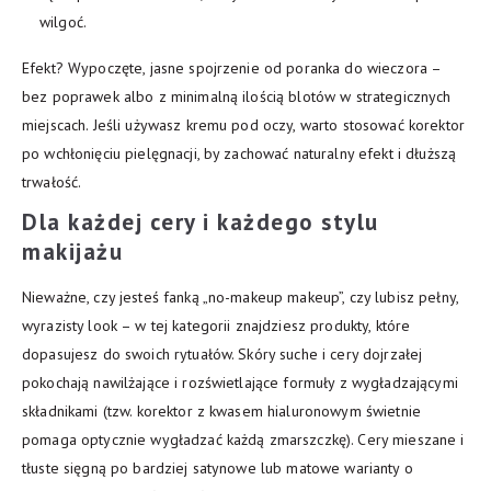
wilgoć.
Efekt? Wypoczęte, jasne spojrzenie od poranka do wieczora –
bez poprawek albo z minimalną ilością blotów w strategicznych
miejscach. Jeśli używasz kremu pod oczy, warto stosować korektor
po wchłonięciu pielęgnacji, by zachować naturalny efekt i dłuższą
trwałość.
Dla każdej cery i każdego stylu
makijażu
Nieważne, czy jesteś fanką „no-makeup makeup”, czy lubisz pełny,
wyrazisty look – w tej kategorii znajdziesz produkty, które
dopasujesz do swoich rytuałów. Skóry suche i cery dojrzałej
pokochają nawilżające i rozświetlające formuły z wygładzającymi
składnikami (tzw. korektor z kwasem hialuronowym świetnie
pomaga optycznie wygładzać każdą zmarszczkę). Cery mieszane i
tłuste sięgną po bardziej satynowe lub matowe warianty o