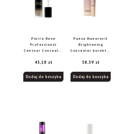
Pierre Rene
Paese Nanorevit
Professional
Brightening
Contour Concealer
Concealer korektor
korektor pod oczy,
rozświetlający 02
43,18
zł
58,59
zł
01, 7 ml
natural beige, 8,5
ml
Dodaj do koszyka
Dodaj do koszyka