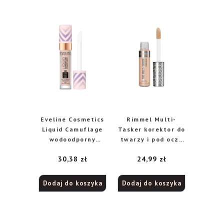
Eveline Cosmetics
Rimmel Multi-
Liquid Camuflage
Tasker korektor do
wodoodporny
twarzy i pod oczy
korektor
025 Rose Ivory, 10
30,38
zł
24,99
zł
kamuflujący z
m
kwasem
hialuronowym nr
Dodaj do koszyka
Dodaj do koszyka
03 Soft Natural,
7,5 ml