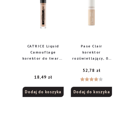
CATRICE Liquid
Pase Clair
Camouflage
korektor
korektor do twarzy
rozświetlający, 02
w płynie nr 007
naturalny, 6 ml
52,78
zł
Natural Rose, 5 ml
18,49
zł
Oceniono
Dodaj do koszyka
Dodaj do koszyka
4.00
na
5