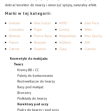
dobrać korektor do twarzy i stworzyć spójny, naturalny efekt.
Marki w tej kategorii:
Eveline
Max Factor
MIYO
Joko Pure
Cosmetics
Pupa
Lovely
Wibo
Rimmel
Pierre Rene
Maybelline
Miss Sporty
Paese
Bourjois
Artdeco
AVA
Catrice
Essence
Ziaja
Claresa
Kosmetyki do makijażu
Twarz
Kremy BB i CC
Palety do konturowania
Rozświetlacze do twarzy
Bazy pod makijaż
Bronzery
Podkłady do twarzy
Korektory pod oczy
Pudry do twarzy i pod oczy