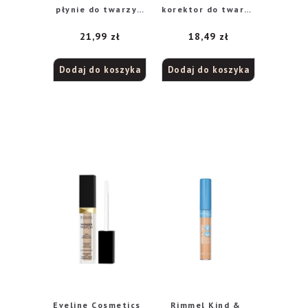
płynie do twarzy i
korektor do twarzy
pod oczy 020
w płynie nr 010
21,99
zł
18,49
zł
Light, 30 ml
Porcelain, 5 ml
Dodaj do koszyka
Dodaj do koszyka
Eveline Cosmetics
Rimmel Kind &