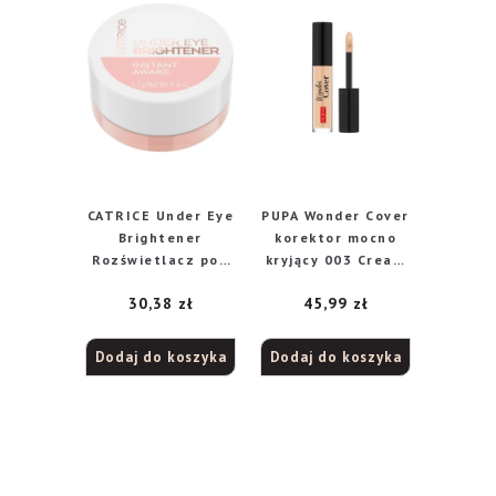
CATRICE Under Eye
PUPA Wonder Cover
Brightener
korektor mocno
Rozświetlacz pod
kryjący 003 Cream
oczy nr 010 Light
Beige, 4,2 ml
30,38
zł
45,99
zł
Rose, 4,2 g
Dodaj do koszyka
Dodaj do koszyka