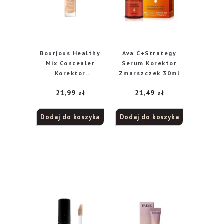
Bourjous Healthy
Ava C+Strategy
Mix Concealer
Serum Korektor
Korektor
Zmarszczek 30ml
rozjaśniający 51
21,99
zł
21,49
zł
Light, 10 ml
Dodaj do koszyka
Dodaj do koszyka