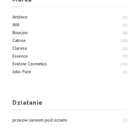
Artdeco
1
AVA
1
Bourjois
4
Catrice
10
Claresa
1
Essence
3
Eveline Cosmetics
16
Joko Pure
1
Lovely
2
Max Factor
5
Działanie
przeciw cieniom pod oczami
2