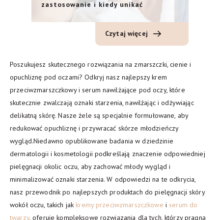
zastosowanie i kiedy unikać
Czytaj więcej
Poszukujesz skutecznego rozwiązania na zmarszczki, cienie i
opuchliznę pod oczami? Odkryj nasz najlepszy krem
przeciwzmarszczkowy i serum nawilżające pod oczy, które
skutecznie zwalczają oznaki starzenia, nawilżając i odżywiając
delikatną skórę. Nasze żele są specjalnie formułowane, aby
redukować opuchliznę i przywracać skórze młodzieńczy
wygląd.Niedawno opublikowane badania w dziedzinie
dermatologii i kosmetologii podkreślają znaczenie odpowiedniej
pielęgnacji okolic oczu, aby zachować młody wygląd i
minimalizować oznaki starzenia. W odpowiedzi na te odkrycia,
nasz przewodnik po najlepszych produktach do pielęgnacji skóry
wokół oczu, takich jak
kremy przeciwzmarszczkowe
i
serum do
twarzy
, oferuje kompleksowe rozwiązania dla tych, którzy pragną