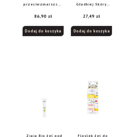
przeciwzmarszczk
Gładkiej Skóry
owy z 5% Matrixyl
15ml
86,90
zł
27,49
zł
3000 + 5% roztwór
Kofeiny 30 ml
Dodaj do koszyka
Dodaj do koszyka
Ziaja Bio żel pod
Floslek żel do