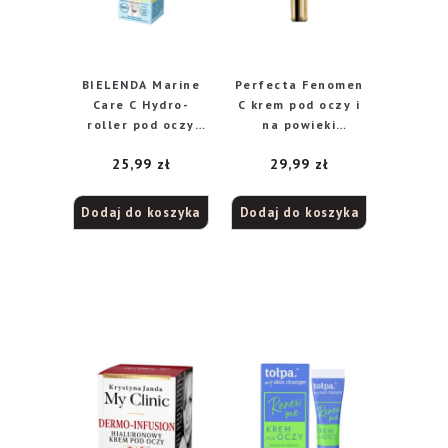
BIELENDA Marine
Perfecta Fenomen
Care C Hydro-
C krem pod oczy i
roller pod oczy
na powieki
głęboko
50+/60+, 15 ml
25,99
zł
29,99
zł
nawilżająco kojący
na dzień i noc –
Witamina C 15 ml
Dodaj do koszyka
Dodaj do koszyka