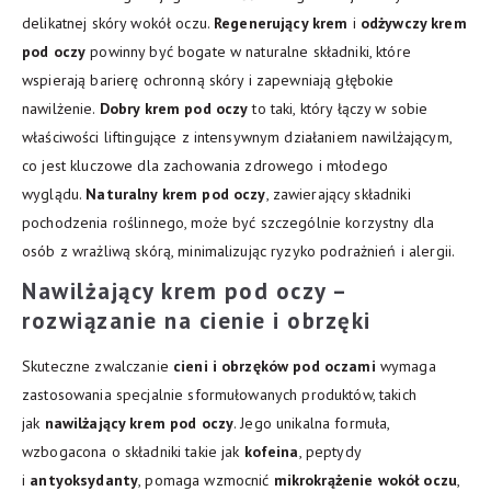
delikatnej skóry wokół oczu.
Regenerujący krem
i
odżywczy krem
pod oczy
powinny być bogate w naturalne składniki, które
wspierają barierę ochronną skóry i zapewniają głębokie
nawilżenie.
Dobry krem pod oczy
to taki, który łączy w sobie
właściwości liftingujące z intensywnym działaniem nawilżającym,
co jest kluczowe dla zachowania zdrowego i młodego
wyglądu.
Naturalny krem pod oczy
, zawierający składniki
pochodzenia roślinnego, może być szczególnie korzystny dla
osób z wrażliwą skórą, minimalizując ryzyko podrażnień i alergii.
Nawilżający krem pod oczy –
rozwiązanie na cienie i obrzęki
Skuteczne zwalczanie
cieni i obrzęków pod oczami
wymaga
zastosowania specjalnie sformułowanych produktów, takich
jak
nawilżający krem pod oczy
. Jego unikalna formuła,
wzbogacona o składniki takie jak
kofeina
, peptydy
i
antyoksydanty
, pomaga wzmocnić
mikrokrążenie wokół oczu
,