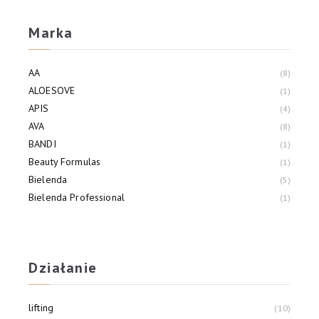
Marka
AA
8
ALOESOVE
1
APIS
4
AVA
8
BANDI
1
Beauty Formulas
1
Bielenda
5
Bielenda Professional
1
BIOLIQ
5
CeraVe
1
Działanie
lifting
10