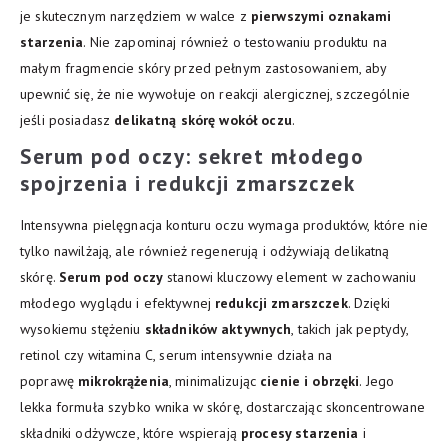
je skutecznym narzędziem w walce z
pierwszymi oznakami
starzenia
. Nie zapominaj również o testowaniu produktu na
małym fragmencie skóry przed pełnym zastosowaniem, aby
upewnić się, że nie wywołuje on reakcji alergicznej, szczególnie
jeśli posiadasz
delikatną skórę wokół oczu
.
Serum pod oczy: sekret młodego
spojrzenia i redukcji zmarszczek
Intensywna pielęgnacja konturu oczu wymaga produktów, które nie
tylko nawilżają, ale również regenerują i odżywiają delikatną
skórę.
Serum pod oczy
stanowi kluczowy element w zachowaniu
młodego wyglądu i efektywnej
redukcji zmarszczek
. Dzięki
wysokiemu stężeniu
składników aktywnych
, takich jak peptydy,
retinol czy witamina C, serum intensywnie działa na
poprawę
mikrokrążenia
, minimalizując
cienie i obrzęki
. Jego
lekka formuła szybko wnika w skórę, dostarczając skoncentrowane
składniki odżywcze, które wspierają
procesy starzenia
i