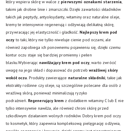
który wspiera skórę w walce z
pierwszymi oznakami starzenia
,
takimi jak drobne linie i zmarszczki. Dzięki zawartości składników
takich jak peptydy, antyoksydanty, witaminy oraz naturalne oleje,
kremy te intensywnie regenerują i odżywiają delikatną skórę,
przywracając jej elastyczność i gładkość.
Najlepszy krem pod
oczy
to taki, który nie tylko niweluje cienie pod oczami, ale
również zapobiega ich ponownemu pojawieniu się, dzięki czemu
kontur oczu staje się bardziej promienny i pełen
blasku.Wybierając
nawilżający krem pod oczy
, warto zwrócić
uwagę na jego skład i dopasować do potrzeb
wrażliwej skóry
wokół oczu
. Produkty zawierające
naturalne składniki
, takie jak
ekstrakty roślinne czy oleje, są szczególnie polecane dla osób z
wrażliwą skórą, ponieważ minimalizują ryzyko
podrażnień.
Regenerujący krem
z dodatkiem witaminy C lub E nie
tylko intensywnie nawilża, ale również chroni skórę przed
szkodliwym działaniem wolnych rodników. Dobry krem pod oczy
to kosmetyk, który zapewnia kompleksową pielęgnację: odżywia,
nawilża, regeneruje i koryguje, dzięki czemu jest niezastąpionym