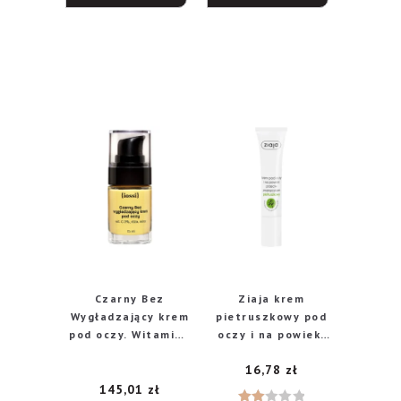
5
Czarny Bez
Ziaja krem
Wygładzający krem
pietruszkowy pod
pod oczy. Witamina
oczy i na powieki
C 3%, róża, wino,
przeciw
16,78
zł
15 ml
zmarszczkom, 15
ml
145,01
zł