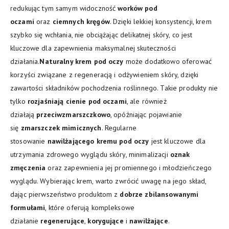
redukując tym samym widoczność
worków pod
oczami
oraz
ciemnych kręgów
. Dzięki lekkiej konsystencji, krem
szybko się wchłania, nie obciążając delikatnej skóry, co jest
kluczowe dla zapewnienia maksymalnej skuteczności
działania.
Naturalny krem pod oczy
może dodatkowo oferować
korzyści związane z regeneracją i odżywieniem skóry, dzięki
zawartości składników pochodzenia roślinnego. Takie produkty nie
tylko
rozjaśniają cienie pod oczami
, ale również
działają
przeciwzmarszczkowo
, opóźniając pojawianie
się
zmarszczek mimicznych
. Regularne
stosowanie
nawilżającego kremu pod oczy
jest kluczowe dla
utrzymania zdrowego wyglądu skóry, minimalizacji
oznak
zmęczenia
oraz zapewnienia jej promiennego i młodzieńczego
wyglądu. Wybierając krem, warto zwrócić uwagę na jego skład,
dając pierwszeństwo produktom z
dobrze zbilansowanymi
formułami
, które oferują kompleksowe
działanie
regenerujące
,
korygujące
i
nawilżające
.