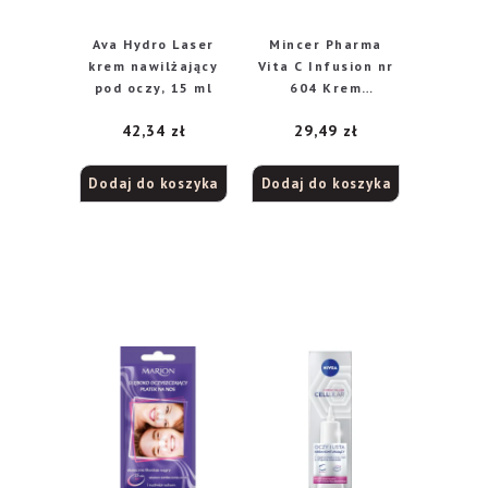
Ava Hydro Laser
Mincer Pharma
krem nawilżający
Vita C Infusion nr
pod oczy, 15 ml
604 Krem
rozświetlający pod
42,34
zł
29,49
zł
oczy 15ml
Dodaj do koszyka
Dodaj do koszyka