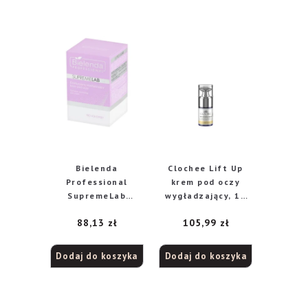
Bielenda
Clochee Lift Up
Professional
krem pod oczy
SupremeLab
wygładzający, 15
rewitalizujący
ml
88,13
zł
105,99
zł
krem pod oczy, 15
ml
Dodaj do koszyka
Dodaj do koszyka