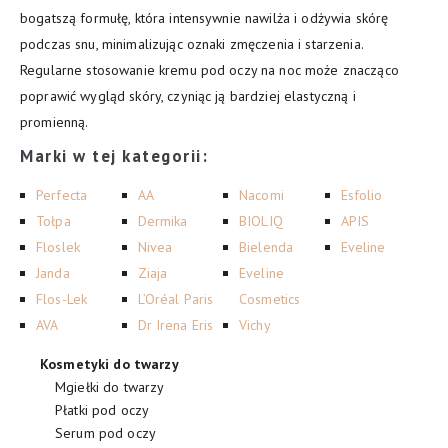
bogatszą formułę, która intensywnie nawilża i odżywia skórę
podczas snu, minimalizując oznaki zmęczenia i starzenia.
Regularne stosowanie kremu pod oczy na noc może znacząco
poprawić wygląd skóry, czyniąc ją bardziej elastyczną i
promienną.
Marki w tej kategorii:
Perfecta
AA
Nacomi
Esfolio
Tołpa
Dermika
BIOLIQ
APIS
Floslek
Nivea
Bielenda
Eveline
Janda
Ziaja
Eveline
Flos-Lek
L’Oréal Paris
Cosmetics
AVA
Dr Irena Eris
Vichy
Kosmetyki do twarzy
Mgiełki do twarzy
Płatki pod oczy
Serum pod oczy