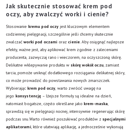
Jak skutecznie stosować krem pod
oczy, aby zwalczyć worki i cienie?
Stosowanie
kremu pod oczy
jest kluczowym elementem
codziennej pielęgnacji, szczególnie jeśli chcemy skutecznie
zwalczać
worki pod oczami
oraz
cienie
. Aby osiągnąć najlepsze
efekty, ważne jest, aby aplikować krem zgodnie z zaleceniami
producenta, zazwyczaj rano i wieczorem, na oczyszczoną skórę.
Delikatne wklepywanie produktu w
skórę wokół oczu
, zamiast
tarcia, pomoże uniknąć dodatkowego rozciągania delikatnej skóry,
co może prowadzić do powstawania nowych zmarszczek.
Wybierając
krem pod oczy
, warto zwrócić uwagę na
jego
konsystencję
– lżejsze formuły są idealne na dzień,
natomiast bogatsze, często określane jako
krem-maska
,
sprawdzą się w pielęgnacji nocnej, intensywnie regenerując skórę
podczas snu.Warto również poszukiwać produktów z
specjalnymi
aplikatorami
, które ułatwiają aplikację, a jednocześnie wykonują