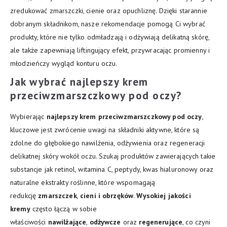
zredukować zmarszczki, cienie oraz opuchliznę. Dzięki starannie
dobranym składnikom, nasze rekomendacje pomogą Ci wybrać
produkty, które nie tylko odmładzają i odżywiają delikatną skórę,
ale także zapewniają liftingujący efekt, przywracając promienny i
młodzieńczy wygląd konturu oczu.
Jak wybrać najlepszy krem
przeciwzmarszczkowy pod oczy?
Wybierając
najlepszy krem przeciwzmarszczkowy pod oczy
,
kluczowe jest zwrócenie uwagi na składniki aktywne, które są
zdolne do głębokiego nawilżenia, odżywienia oraz regeneracji
delikatnej skóry wokół oczu. Szukaj produktów zawierających takie
substancje jak retinol, witamina C, peptydy, kwas hialuronowy oraz
naturalne ekstrakty roślinne, które wspomagają
redukcję
zmarszczek
,
cieni i obrzęków
.
Wysokiej jakości
kremy
często łączą w sobie
właściwości
nawilżające
,
odżywcze
oraz
regenerujące
, co czyni