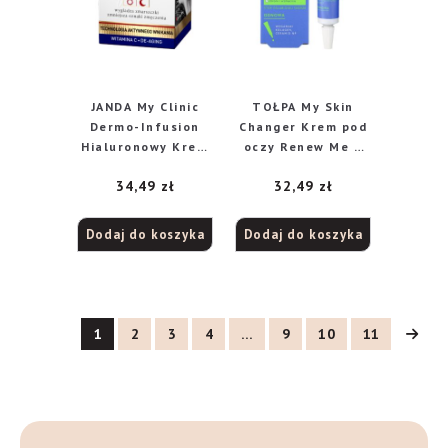
JANDA My Clinic
TOŁPA My Skin
Dermo-Infusion
Changer Krem pod
Hialuronowy Krem
oczy Renew Me –
pod oczy na dzień i
odnowa 10 ml
34,49
zł
32,49
zł
noc 15ml
Dodaj do koszyka
Dodaj do koszyka
1
2
3
4
…
9
10
11