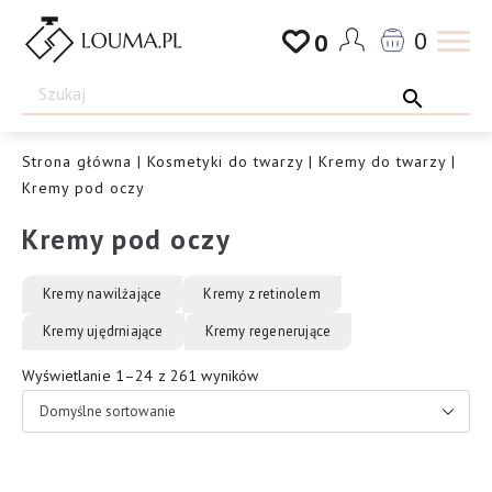
Przejdź
0
0
do
Drogeria
treści
Louma.pl
Strona główna
|
Kosmetyki do twarzy
|
Kremy do twarzy
|
Kremy pod oczy
Kremy pod oczy
Kremy nawilżające
Kremy z retinolem
Kremy ujędrniające
Kremy regenerujące
Wyświetlanie 1–24 z 261 wyników