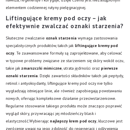
elementem codziennej rutyny pielęgnacyjnej.
Liftingujące kremy pod oczy – jak
efektywnie zwalczać oznaki starzenia?
Skuteczne zwalczanie
oznak starzenia
wymaga zastosowania
specjalistycznych produktów, takich jak
liftingujące kremy pod
oczy
. Te zaawansowane formuły są zaprojektowane, aby celować
w typowe problemy związane ze starzeniem się skóry wokół oczu,
takie jak
zmarszczki mimiczne
, utrata jędrności oraz
pierwsze
oznaki starzenia
. Dzięki zawartości składników takich jak peptydy,
retinol i antyoksydanty, liftingujące kremy pod oczy nie tylko
wygładzają istniejące linie, ale również zapobiegają powstawaniu
nowych, oferując kompleksowe działanie przeciwstarzeniowe.
Regularne stosowanie takiego produktu może znacząco poprawić
wygląd skóry, przywracając jej młodzieńczy blask i
elastyczność.Wybierając
najlepszy krem pod oczy
, kluczowe jest
zwrócenie uwagi na jego zdolność do regeneracji i odżywienia