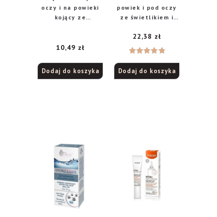
oczy i na powieki
powiek i pod oczy
kojący ze
ze świetlikiem i
świetlikiem, 15 ml
rumiankiem, 15 ml
22,38
zł
10,49
zł
Oceniono
Dodaj do koszyka
Dodaj do koszyka
5.00
na 5