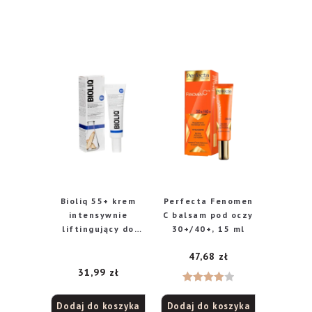
Bioliq 55+ krem
Perfecta Fenomen
intensywnie
C balsam pod oczy
liftingujący do
30+/40+, 15 ml
skóry oczu, ust,
47,68
zł
szyi i dekoltu, 30
ml
31,99
zł
Oceniono
Dodaj do koszyka
Dodaj do koszyka
4.00
na