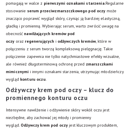
pomagają w walce z
pierwszymi oznakami starzenia
.Regularne
stosowanie
serum przeciwzmarszczkowego pod oczy
może
znacząco poprawić wygląd skóry, czyniąc ją bardziej elastyczną,
gładką i promienną. Wybierając serum, warto zwrócić uwagę na
obecność
nawilżających kremów pod
oczy
oraz
regenerujących
i
odżywczych kremów
, które w
połączeniu z serum tworzą kompleksową pielęgnację. Takie
połączenie zapewnia nie tylko natychmiastowe efekty wizualne,
ale również długoterminową ochronę przed
zmarszczkami
mimicznymi
i innymi oznakami starzenia, utrzymując młodzieńczy
wygląd
konturu oczu
.
Odżywczy krem pod oczy – klucz do
promiennego konturu oczu
Intensywne nawilżenie i odżywienie skóry wokół oczu jest
niezbędne, aby zachować jej młody i promienny
wygląd.
Odżywczy krem pod oczy
jest kluczowym produktem,