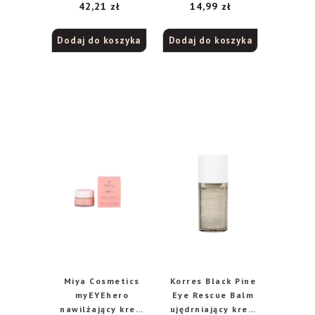
42,21
zł
14,99
zł
zmarszczki i
oczy 15ml
rozświetlający pod
oczy i na powieki
Dodaj do koszyka
Dodaj do koszyka
15ml
Miya Cosmetics
Korres Black Pine
myEYEhero
Eye Rescue Balm
nawilżający krem
ujędrniający krem