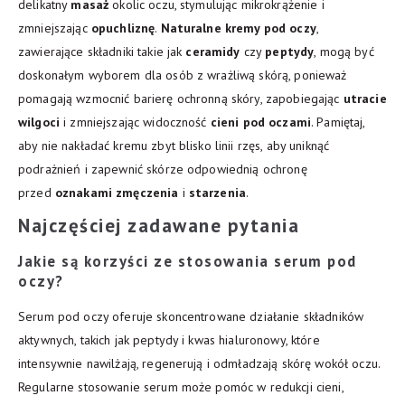
delikatny
masaż
okolic oczu, stymulując mikrokrążenie i
zmniejszając
opuchliznę
.
Naturalne kremy pod oczy
,
zawierające składniki takie jak
ceramidy
czy
peptydy
, mogą być
doskonałym wyborem dla osób z wrażliwą skórą, ponieważ
pomagają wzmocnić barierę ochronną skóry, zapobiegając
utracie
wilgoci
i zmniejszając widoczność
cieni pod oczami
. Pamiętaj,
aby nie nakładać kremu zbyt blisko linii rzęs, aby uniknąć
podrażnień i zapewnić skórze odpowiednią ochronę
przed
oznakami zmęczenia
i
starzenia
.
Najczęściej zadawane pytania
Jakie są korzyści ze stosowania serum pod
oczy?
Serum pod oczy oferuje skoncentrowane działanie składników
aktywnych, takich jak peptydy i kwas hialuronowy, które
intensywnie nawilżają, regenerują i odmładzają skórę wokół oczu.
Regularne stosowanie serum może pomóc w redukcji cieni,