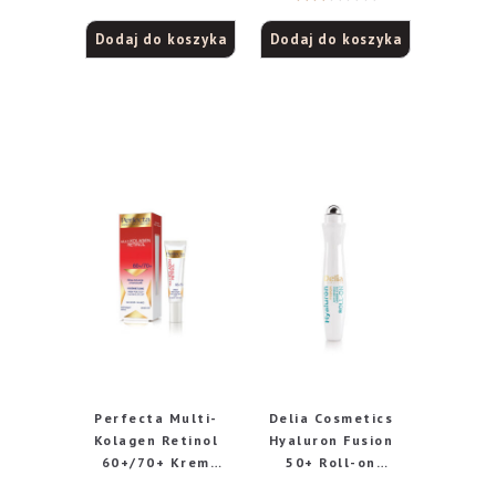
Ocen
Dodaj do koszyka
Dodaj do koszyka
iono
2.00
na 5
Perfecta Multi-
Delia Cosmetics
Kolagen Retinol
Hyaluron Fusion
60+/70+ Krem
50+ Roll-on
redukujący
liftingujący pod