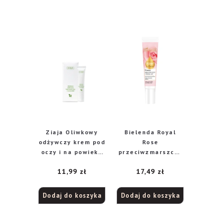
Ziaja Oliwkowy
Bielenda Royal
odżywczy krem pod
Rose
oczy i na powieki,
przeciwzmarszczk
15 ml
owy krem
11,99
zł
17,49
zł
liftingujący pod
oczy i wokół ust,
15 ml
Dodaj do koszyka
Dodaj do koszyka