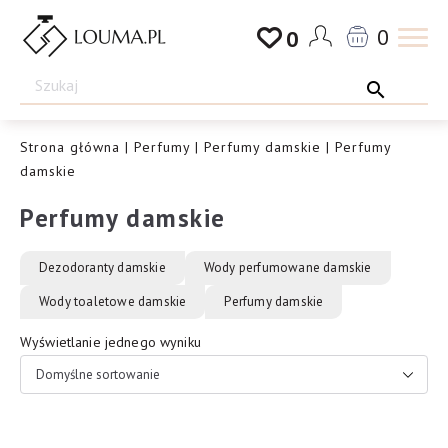
Przejdź
0
0
do
Drogeria
treści
Louma.pl
Strona główna
|
Perfumy
|
Perfumy damskie
| Perfumy
damskie
Perfumy damskie
Dezodoranty damskie
Wody perfumowane damskie
Wody toaletowe damskie
Perfumy damskie
Wyświetlanie jednego wyniku