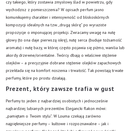
czy takiego, który zostawia zmysłowy ślad w powietrzu, gdy
wychodzisz z pomieszczenia? W opisach perfum jasno
komunikujemy charakter i intensywność: od bliskoskórnych
kompozycji idealnych na tzw. „drugą skórę” po wyraziste
propozycje o imponującej projekcji. Zwracamy uwagę na nutę
głowy (to ona daje pierwszą iskrę), nutę serca (buduje tożsamość
aromatu) i nutę bazy, w której często pojawia się piżmo, wanilia lub
akordy drzewne/orientalne. Twórcy dbają o właściwe stężenie
olejków – a precyzyjnie dobrane stężenie olejków zapachowych
przekłada się na komfort noszenia i trwałość. Tak powstają trwałe
perfumy, które po prostu działają.
Prezent, który zawsze trafia w gust
Perfumy to jeden z najbardziej osobistych i jednocześnie
najbardziej lubianych prezentów. Elegancki flakon mówi:
„pamiętam o Twoim stylu”. W Louma czekają zarówno
najpiękniejsze perfumy – kultowe i rozpoznawalne – jak i