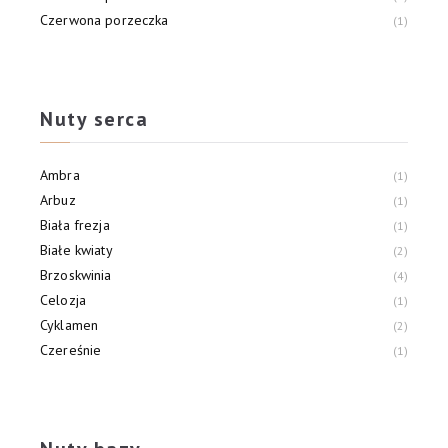
Czerwona porzeczka
1
Czerwone jabłko
2
Dzikie jagody
1
Nuty serca
Ambra
1
Arbuz
1
Biała frezja
1
Białe kwiaty
2
Brzoskwinia
4
Celozja
1
Cyklamen
2
Czereśnie
1
Drzewo cedrowe
1
Fiołek
1