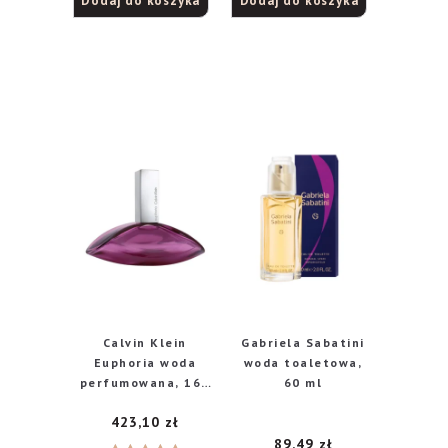
Dodaj do koszyka
Dodaj do koszyka
4.00
na
5.00
na 5
5
Calvin Klein
Gabriela Sabatini
Euphoria woda
woda toaletowa,
perfumowana, 160
60 ml
ml
423,10
zł
89,49
zł