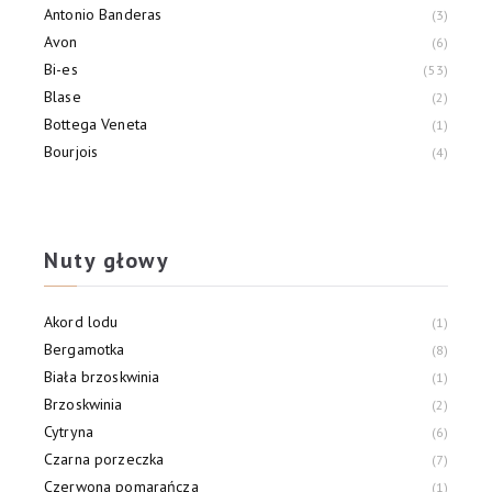
Antonio Banderas
3
Avon
6
Bi-es
53
Blase
2
Bottega Veneta
1
Bourjois
4
Bruno Banani
19
Brutal
1
Nuty głowy
Akord lodu
1
Bergamotka
8
Biała brzoskwinia
1
Brzoskwinia
2
Cytryna
6
Czarna porzeczka
7
Czerwona pomarańcza
1