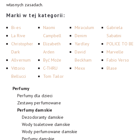
własnych zasadach.
Marki w tej kategorii:
Bi-es
Naomi
Miraculum
Gabriela
La Rive
Campbell
Denim
Sabatini
Christopher
Elizabeth
Yardley
POLICE TO BE
Dark
Arden
David
Marvelle
Allvernum
Być Może
Beckham
Fabio Verso
Vittorio
C-THRU
Mexx
Blase
Bellucci
Tom Tailor
Perfumy
Perfumy dla dzieci
Zestawy perfumowane
Perfumy damskie
Dezodoranty damskie
Wody toaletowe damskie
Wody perfumowane damskie
Perfumy damskie