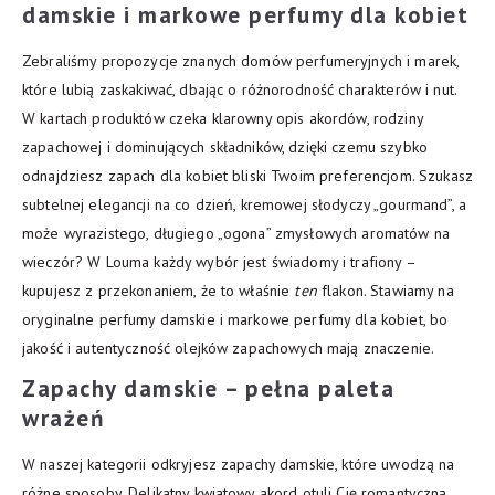
damskie i markowe perfumy dla kobiet
Zebraliśmy propozycje znanych domów perfumeryjnych i marek,
które lubią zaskakiwać, dbając o różnorodność charakterów i nut.
W kartach produktów czeka klarowny opis akordów, rodziny
zapachowej i dominujących składników, dzięki czemu szybko
odnajdziesz zapach dla kobiet bliski Twoim preferencjom. Szukasz
subtelnej elegancji na co dzień, kremowej słodyczy „gourmand”, a
może wyrazistego, długiego „ogona” zmysłowych aromatów na
wieczór? W Louma każdy wybór jest świadomy i trafiony –
kupujesz z przekonaniem, że to właśnie
ten
flakon. Stawiamy na
oryginalne perfumy damskie i markowe perfumy dla kobiet, bo
jakość i autentyczność olejków zapachowych mają znaczenie.
Zapachy damskie – pełna paleta
wrażeń
W naszej kategorii odkryjesz zapachy damskie, które uwodzą na
różne sposoby. Delikatny kwiatowy akord otuli Cię romantyczną