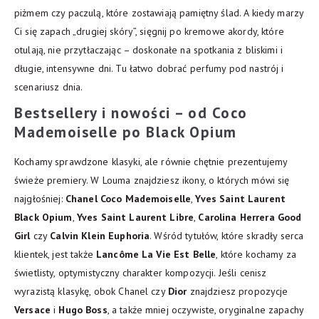
piżmem czy paczulą, które zostawiają pamiętny ślad. A kiedy marzy
Ci się zapach „drugiej skóry”, sięgnij po kremowe akordy, które
otulają, nie przytłaczając – doskonałe na spotkania z bliskimi i
długie, intensywne dni. Tu łatwo dobrać perfumy pod nastrój i
scenariusz dnia.
Bestsellery i nowości – od Coco
Mademoiselle po Black Opium
Kochamy sprawdzone klasyki, ale równie chętnie prezentujemy
świeże premiery. W Louma znajdziesz ikony, o których mówi się
najgłośniej:
Chanel Coco Mademoiselle
,
Yves Saint Laurent
Black Opium
,
Yves Saint Laurent Libre
,
Carolina Herrera Good
Girl
czy
Calvin Klein Euphoria
. Wśród tytułów, które skradły serca
klientek, jest także
Lancôme La Vie Est Belle
, które kochamy za
świetlisty, optymistyczny charakter kompozycji. Jeśli cenisz
wyrazistą klasykę, obok Chanel czy
Dior
znajdziesz propozycje
Versace
i
Hugo Boss
, a także mniej oczywiste, oryginalne zapachy