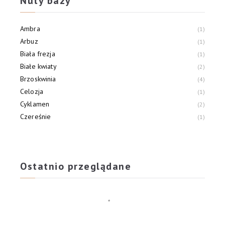
Nuty bazy
Ambra
1
Arbuz
1
Biała frezja
1
Białe kwiaty
2
Brzoskwinia
4
Celozja
1
Cyklamen
2
Czereśnie
1
Drzewo cedrowe
1
Fiołek
1
Ostatnio przeglądane