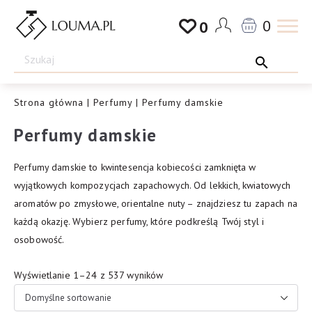
Przejdź
0
0
do
Drogeria
treści
Louma.pl
Strona główna
|
Perfumy
| Perfumy damskie
Perfumy damskie
Perfumy damskie to kwintesencja kobiecości zamknięta w
wyjątkowych kompozycjach zapachowych. Od lekkich, kwiatowych
aromatów po zmysłowe, orientalne nuty – znajdziesz tu zapach na
każdą okazję. Wybierz perfumy, które podkreślą Twój styl i
osobowość.
Wyświetlanie 1–24 z 537 wyników