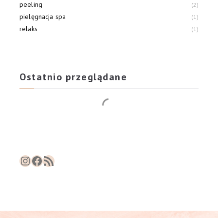
peeling
2
pielęgnacja spa
1
relaks
1
rozjaśnianie
1
wygładzanie
3
Ostatnio przeglądane
Instagram
Facebook
RSS Feed