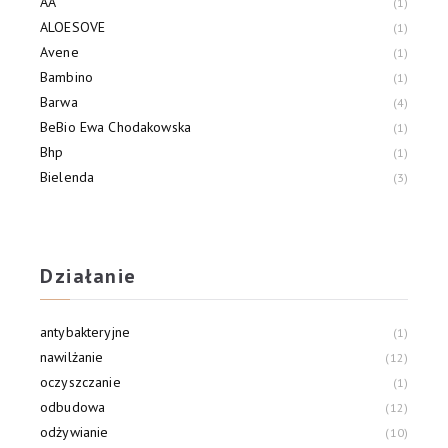
AA
1
ALOESOVE
1
Avene
1
Bambino
1
Barwa
4
BeBio Ewa Chodakowska
1
Bhp
1
Bielenda
3
Clochee
1
Days Cosmetics
1
Działanie
antybakteryjne
1
nawilżanie
12
oczyszczanie
1
odbudowa
12
odżywianie
10