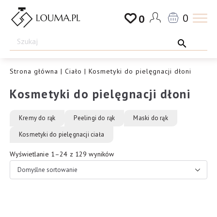
Przejdź
0
0
do
Drogeria
treści
Louma.pl
Strona główna
|
Ciało
| Kosmetyki do pielęgnacji dłoni
Kosmetyki do pielęgnacji dłoni
Kremy do rąk
Peelingi do rąk
Maski do rąk
Kosmetyki do pielęgnacji ciała
Wyświetlanie 1–24 z 129 wyników