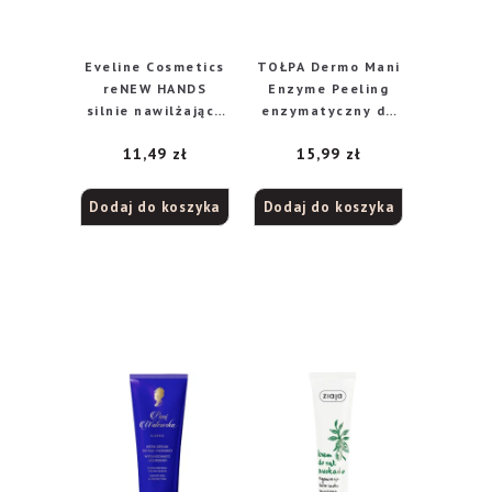
Eveline Cosmetics
TOŁPA Dermo Mani
reNEW HANDS
Enzyme Peeling
silnie nawilżający
enzymatyczny do
krem do rąk, 75 ml
rąk 60 ml
11,49
zł
15,99
zł
Dodaj do koszyka
Dodaj do koszyka