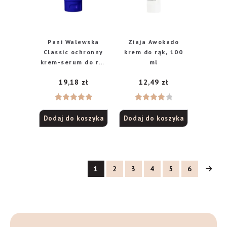
Pani Walewska
Ziaja Awokado
Classic ochronny
krem do rąk, 100
krem-serum do rąk
ml
i paznokci, 75 ml
19,18
zł
12,49
zł
Oceniono
Oceniono
Dodaj do koszyka
Dodaj do koszyka
5.00
na 5
4.00
na
5
1
2
3
4
5
6