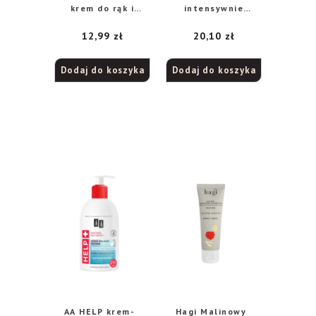
krem do rąk i
intensywnie
paznokci, 100 ml
regenerujący krem-
12,99
zł
20,10
zł
opatrunek do rąk
5% urea +
lanolina, 100 m
Dodaj do koszyka
Dodaj do koszyka
AA HELP krem-
Hagi Malinowy