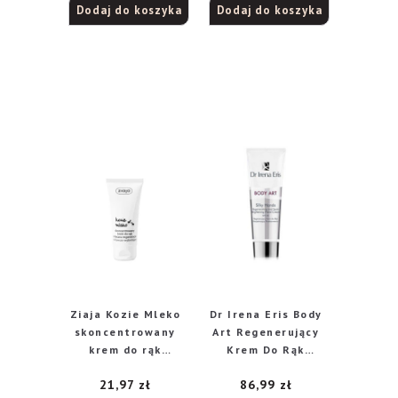
Dodaj do koszyka
Dodaj do koszyka
4.00
na
5
Ziaja Kozie Mleko
Dr Irena Eris Body
skoncentrowany
Art Regenerujący
krem do rąk
Krem Do Rąk
odżywczo-
Rozjaśniający
21,97
zł
86,99
zł
wybielający, 50 ml
Przebarwienia SPF