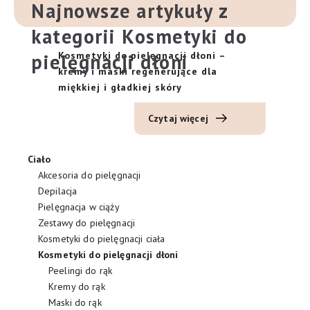
Najnowsze artykuły z
kategorii Kosmetyki do
pielęgnacji dłoni
Kosmetyki do pielęgnacji dłoni –
kremy i maski regenerujące dla
miękkiej i gładkiej skóry
Czytaj więcej
Ciało
Akcesoria do pielęgnacji
Depilacja
Pielęgnacja w ciąży
Zestawy do pielęgnacji
Kosmetyki do pielęgnacji ciała
Kosmetyki do pielęgnacji dłoni
Peelingi do rąk
Kremy do rąk
Maski do rąk