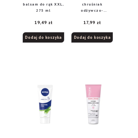
balsam do rąk XXL,
chruśniak
275 ml
odżywczo-
ochronny krem do
19,49
zł
17,99
zł
rąk , 50 ml
Dodaj do koszyka
Dodaj do koszyka