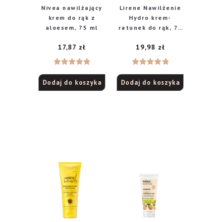
Nivea nawilżający
Lirene Nawilżenie
krem do rąk z
Hydro krem-
aloesem, 75 ml
ratunek do rąk, 75
ml
17,87
zł
19,98
zł
Oceniono
Oceniono
Dodaj do koszyka
Dodaj do koszyka
5.00
na 5
5.00
na 5