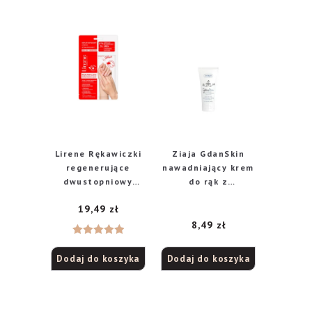
Lirene Rękawiczki
Ziaja GdanSkin
regenerujące
nawadniający krem
dwustopniowy
do rąk z
zabieg
ekstraktem z
19,49
zł
wygładzający
czarnej perły, 50
peeling +
ml
8,49
zł
maseczka, 1 szt.
Oceniono
Dodaj do koszyka
Dodaj do koszyka
5.00
na 5