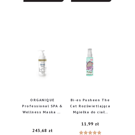
ORGANIQUE
Bi-es Pusheen The
Professional SPA &
Cat Rozświetlająca
Wellness Maska do
Mgiełka do ciała
rąk Regenerative
100ml
11,99
zł
Therapy
243,68
zł