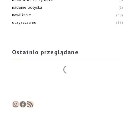
nadanie połysku
1
nawilżanie
39
oczyszczanie
16
odbudowa
20
odżywianie
25
Ostatnio przeglądane
Instagram
Facebook
RSS Feed