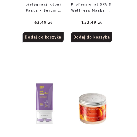
pielęgnacji dłoni
Professional SPA &
Pasta + Serum +
Wellness Maska do
Krem So Rose! So
masaĹĽu ciała
63,49
zł
152,49
zł
Gold!
Energy Therapy –
(150+75+30ml)
Matcha Tea
Dodaj do koszyka
Dodaj do koszyka