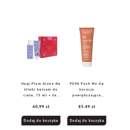
Hagi Plum Alone Na
PUPA Push Me Up
śliwki balsam do
kuracja
ciała, 75 ml + żel
powiększająca
do mycia, 150 ml
biust, 75 ml
60,99
zł
85,49
zł
Dodaj do koszyka
Dodaj do koszyka