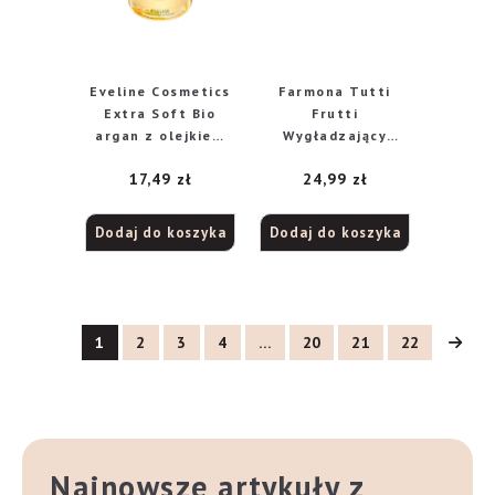
Eveline Cosmetics
Farmona Tutti
Extra Soft Bio
Frutti
argan z olejkiem
Wygładzający
manuka, 200 ml
peeling cukrowy do
17,49
zł
24,99
zł
ciała Wiśnia i
Wanilia + Beauty
Shot A, 300 g
Dodaj do koszyka
Dodaj do koszyka
1
2
3
4
…
20
21
22
Najnowsze artykuły z