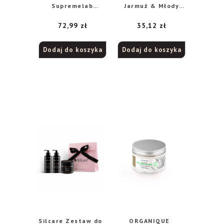
Supremelab
Jarmuż & Młody
Bezolejowy hydro-
Jęczmień –
72,99
zł
35,12
zł
krem nawadniający
redukcja cellulitu i
z efektem GLOW z
ujędrnienie 225g
niacynamidem
Dodaj do koszyka
Dodaj do koszyka
50ml
Silcare Zestaw do
ORGANIQUE