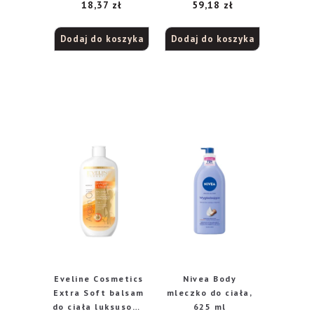
18,37
zł
59,18
zł
200 ml
Dodaj do koszyka
Dodaj do koszyka
Eveline Cosmetics
Nivea Body
Extra Soft balsam
mleczko do ciała,
do ciała luksusowy
625 ml