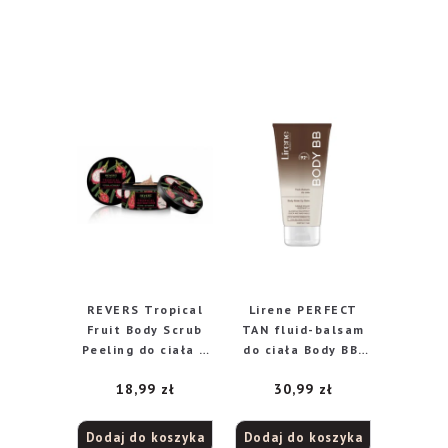
REVERS Tropical
Lirene PERFECT
Fruit Body Scrub
TAN fluid-balsam
Peeling do ciała –
do ciała Body BB,
Pitaja+Witamina E
175 ml
18,99
zł
30,99
zł
200ml
Dodaj do koszyka
Dodaj do koszyka