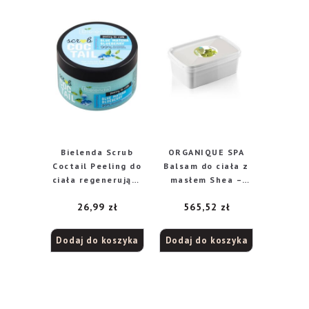
Bielenda Scrub
ORGANIQUE SPA
Coctail Peeling do
Balsam do ciała z
ciała regenerujący
masłem Shea –
Blue Matcha &
Greek 1kg
26,99
zł
565,52
zł
Blueberry 350g
Dodaj do koszyka
Dodaj do koszyka