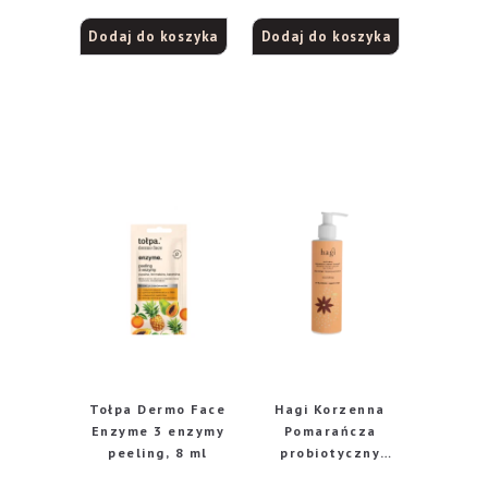
Oceniono
Dodaj do koszyka
Dodaj do koszyka
5.00
na 5
Tołpa Dermo Face
Hagi Korzenna
Enzyme 3 enzymy
Pomarańcza
peeling, 8 ml
probiotyczny
jogurt do ciała,