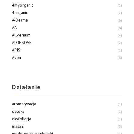
4Myorganic
1
4organic
2
A-Derma
3
AA
8
Allvernum
4
ALOESOVE
2
APIS
1
Avon
3
Bambino
1
BANDI
2
Działanie
aromatyzacja
5
detoks
1
eksfoliacja
1
masaż
3
modelowanie sylwetki
3