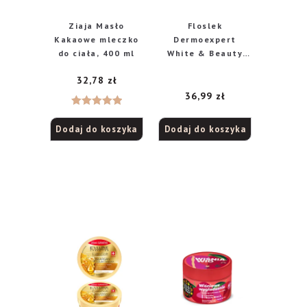
Ziaja Masło
Floslek
Kakaowe mleczko
Dermoexpert
do ciała, 400 ml
White & Beauty
rozjaśniający
32,78
zł
peeling kwasowy
na noc, 30 ml
36,99
zł
Oceniono
Dodaj do koszyka
Dodaj do koszyka
5.00
na 5