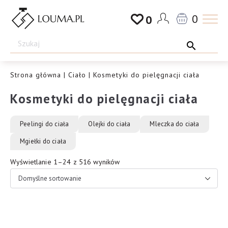
Przejdź
0
0
do
Drogeria
treści
Louma.pl
Strona główna
|
Ciało
| Kosmetyki do pielęgnacji ciała
Kosmetyki do pielęgnacji ciała
Peelingi do ciała
Olejki do ciała
Mleczka do ciała
Mgiełki do ciała
Wyświetlanie 1–24 z 516 wyników