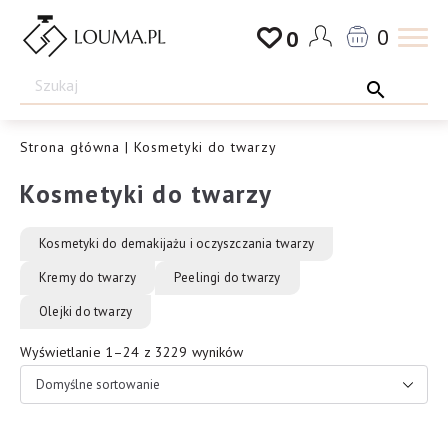
Przejdź
0
0
do
Drogeria
treści
Louma.pl
Strona główna
| Kosmetyki do twarzy
Kosmetyki do twarzy
Kosmetyki do demakijażu i oczyszczania twarzy
Kremy do twarzy
Peelingi do twarzy
Olejki do twarzy
Wyświetlanie 1–24 z 3229 wyników