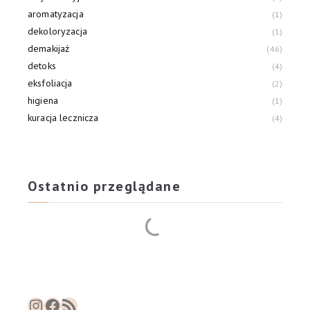
aromatyzacja
1
dekoloryzacja
1
demakijaż
46
detoks
4
eksfoliacja
2
higiena
1
kuracja lecznicza
4
lifting
38
matowienie
8
Ostatnio przeglądane
Instagram
Facebook
RSS Feed