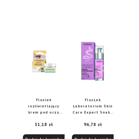
Floslek
FlosLek
rozświetlający
Laboratorium Skin
krem pod oczy
Care Expert Snake
świetlik witamina
Essenza reduktor
31,18
zł
96,78
zł
C, 15 ml
wieku, 30 ml