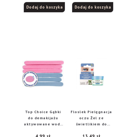
Dodaj do koszyka
Dodaj do koszyka
Top Choice Gąbki
Floslek Pielęgnacja
do demakijażu
oczu Żel ze
aktywowane wodą
świetlikiem do
(39461)-6szt
powiek słoik
4,99
zł
13,49
zł