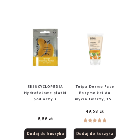
SKINCYCLOPEDIA
Tołpa Dermo Face
Hydrożelowe płatki
Enzyme żel do
pod oczy z
mycia twarzy, 150
witaminą C,
ml
49,58
zł
niacynamidem,
kwasem
9,99
zł
hialuronowym i
Oceniono
kolagenem – 2
Dodaj do koszyka
Dodaj do koszyka
5.00
na 5
sztuki