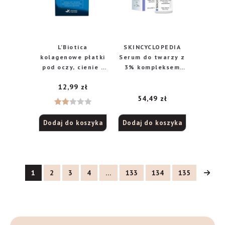
L’Biotica
SKINCYCLOPEDIA
kolagenowe płatki
Serum do twarzy z
pod oczy, cienie i
3% kompleksem
obrzęki, 3 x 2 szt.
kwasu
12,99
zł
poliglutaminowego
30 ml
54,49
zł
Ocen
Dodaj do koszyka
Dodaj do koszyka
iono
2.00
na 5
1
2
3
4
…
133
134
135