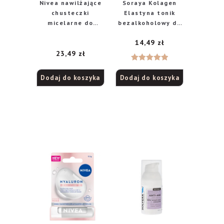
Nivea nawilżające
Soraya Kolagen
chusteczki
Elastyna tonik
micelarne do
bezalkoholowy do
demakijażu 3 w 1,
każdego rodzaju
14,49
zł
25 szt.
cery, 200 ml
23,49
zł
Oceniono
Dodaj do koszyka
Dodaj do koszyka
5.00
na 5