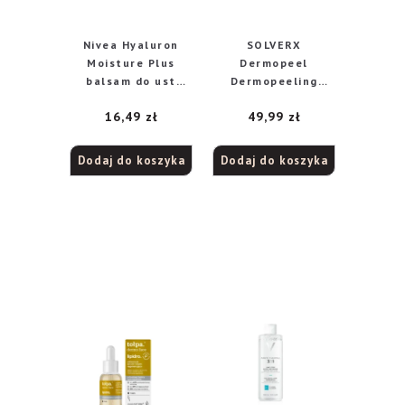
Nivea Hyaluron
SOLVERX
Moisture Plus
Dermopeel
balsam do ust
Dermopeeling
Sheer Rose, 5,2 g
Anti-Age –
16,49
zł
49,99
zł
Kompleks Kwasów
30%
(glikolowy,mlekowy
Dodaj do koszyka
Dodaj do koszyka
) 30ml