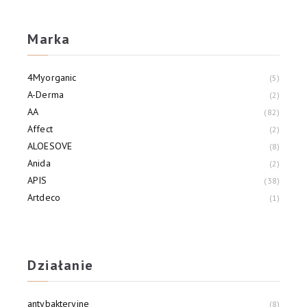
Marka
4Myorganic
5
A-Derma
2
AA
82
Affect
2
ALOESOVE
8
Anida
2
APIS
38
Artdeco
1
Aura Herbals
4
AVA
45
Działanie
antybakteryjne
8