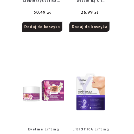
Ciekłokrystaliczny
witaminą C i
Krem
acerolą, 30 ml
50,49
zł
26,99
zł
przeciwzmarszczk
owy pod oczy i na
powieki na dzień i
Dodaj do koszyka
Dodaj do koszyka
noc 15ml
Eveline Lifting
L`BIOTICA Lifting