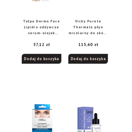
Tołpa Dermo Face
Vichy Purete
Lipidro odżywcze
Thermale płyn
serum-olejek
micelarny do skóry
regenerujące, 30
wrażliwej, 400 ml
57,12
zł
115,60
zł
ml
Dodaj do koszyka
Dodaj do koszyka