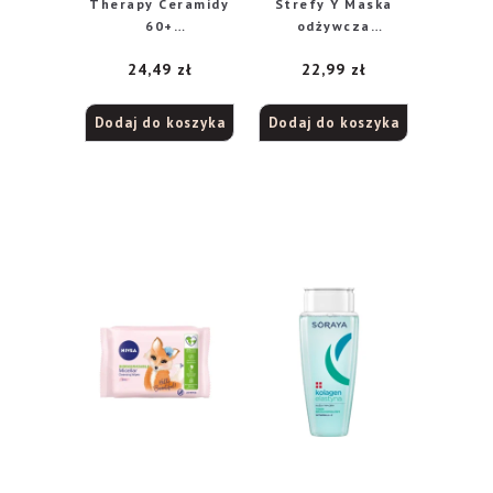
Therapy Ceramidy
Strefy Y Maska
60+
odżywcza
Multiregenerujący
rozjaśniająca
24,49
zł
22,99
zł
Krem-serum na
przebarwienia
dzień i noc 50ml
Dodaj do koszyka
Dodaj do koszyka