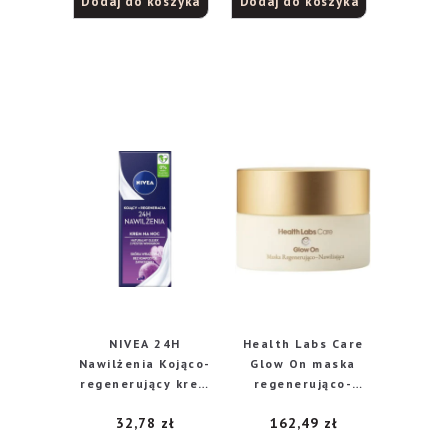
Dodaj do koszyka
Dodaj do koszyka
NIVEA 24H
Health Labs Care
Nawilżenia Kojąco-
Glow On maska
regenerujący krem
regenerująco-
na noc 50 ml
nawilżająca, 50 ml
32,78
zł
162,49
zł