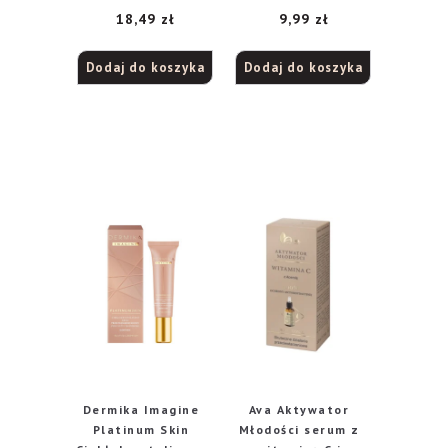
18,49
zł
9,99
zł
mycia twarzy i
oczu przeciw
oznakom starzenia
Dodaj do koszyka
Dodaj do koszyka
170ml
Dermika Imagine
Ava Aktywator
Platinum Skin
Młodości serum z