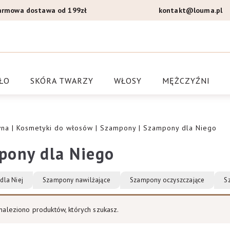
armowa dostawa od 199zł
kontakt@louma.pl
a Louma.pl
ŁO
SKÓRA TWARZY
WŁOSY
MĘŻCZYŹNI
wna
|
Kosmetyki do włosów
|
Szampony
| Szampony dla Niego
pony dla Niego
dla Niej
Szampony nawilżające
Szampony oczyszczające
S
naleziono produktów, których szukasz.