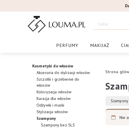
Przejdź
D
do
treści
Drogeri
PERFUMY
MAKIJAŻ
CIA
Kosmetyki do włosów
Strona głó
Akcesoria do stylizacji włosów
Szczotki i grzebienie do
Szam
włosów
Koloryzacja włosów
Kuracja dla włosów
Szampony 
Odżywki i maski
Stylizacja włosów
Nie z
Szampony
Szampony bez SLS