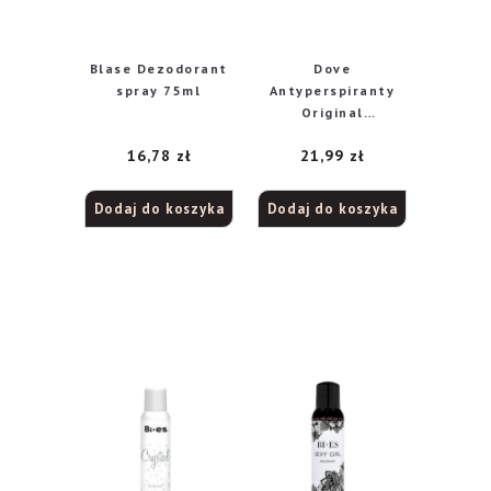
Blase Dezodorant
Dove
spray 75ml
Antyperspiranty
Original
antyperspirant w
16,78
zł
21,99
zł
aerozolu
Dodaj do koszyka
Dodaj do koszyka