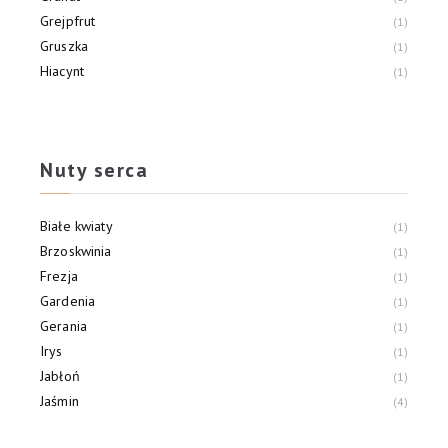
Grejpfrut
1
Gruszka
1
Hiacynt
1
Kwitnące drzewo pomarańczowe
1
Malina
1
Nuty serca
Białe kwiaty
1
Brzoskwinia
1
Frezja
1
Gardenia
1
Gerania
1
Irys
1
Jabłoń
1
Jaśmin
4
Konwalia
1