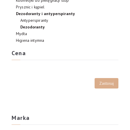
Kosmetyki do pielęgnacji stóp
Prysznic i kąpiel
Dezodoranty i antyperspiranty
Antyperspiranty
Dezodoranty
Mydła
Higiena intymna
Cena
Marka