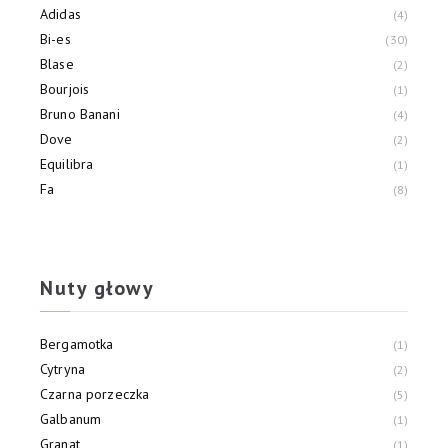
Adidas
4
Bi-es
30
Blase
2
Bourjois
1
Bruno Banani
4
Dove
2
Equilibra
1
Fa
8
Fabio Verso
1
Fenjal
1
Nuty głowy
Bergamotka
1
Cytryna
2
Czarna porzeczka
5
Galbanum
1
Granat
1