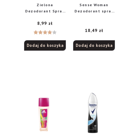
Zielona
Sense Woman
Dezodorant Spray
Dezodorant spray
150ml
Active Shield Fresh
8,99
zł
150ml
18,49
zł
Oceniono
Dodaj do koszyka
Dodaj do koszyka
4.00
na
5