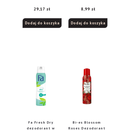
Shower Fresh
150ml
29,17
zł
8,99
zł
150ml
Dodaj do koszyka
Dodaj do koszyka
Fa Fresh Dry
Bi-es Blossom
dezodorant w
Roses Dezodorant