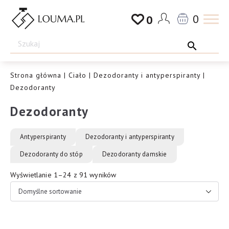
Przejdź
0
0
do
Drogeria
treści
Louma.pl
Strona główna
|
Ciało
|
Dezodoranty i antyperspiranty
|
Dezodoranty
Dezodoranty
Antyperspiranty
Dezodoranty i antyperspiranty
Dezodoranty do stóp
Dezodoranty damskie
Wyświetlanie 1–24 z 91 wyników