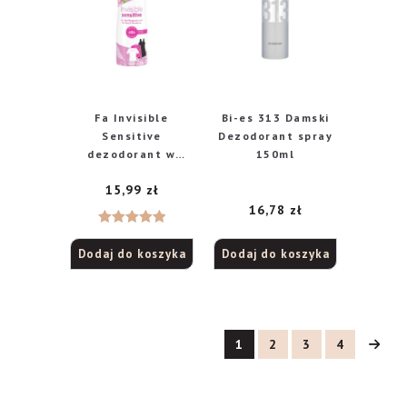
Fa Invisible
Bi-es 313 Damski
Sensitive
Dezodorant spray
dezodorant w
150ml
sprayu, 150 ml
15,99
zł
16,78
zł
Oceniono
Dodaj do koszyka
Dodaj do koszyka
5.00
na 5
1
2
3
4