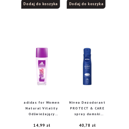
Dodaj do koszyka
Dodaj do koszyka
iono
2.00
na 5
adidas for Women
Nivea Dezodorant
Natural Vitality
PROTECT & CARE
Odświeżający
spray damski
dezodorant do
250ml
14,99
zł
40,78
zł
ciała dla kobiet,