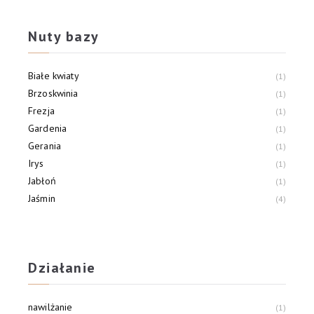
Kwiat pomarańczy
1
Nuty bazy
Białe kwiaty
1
Brzoskwinia
1
Frezja
1
Gardenia
1
Gerania
1
Irys
1
Jabłoń
1
Jaśmin
4
Konwalia
1
Kwiat pomarańczy
1
Działanie
nawilżanie
1