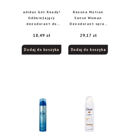
adidas Get Ready!
Rexona Motion
Odświeżający
Sense Woman
dezodorant do
Dezodorant spray
ciała dla kobiet,
Invisible Aqua
18,49
zł
29,17
zł
75 ml
150ml
Dodaj do koszyka
Dodaj do koszyka