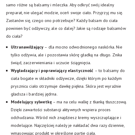
samo różne są balsamy i mleczka. Aby odkryć swój idealny
preparat, nie ulegać modzie, oceń swoje ciało. Przyjrzyj mu się.
Zastanów się, czego ono potrzebuje? Każdy balsam do ciała
powinien być odżywczy, ale co dalej? Jakie są rodzaje balsamów
do ciała?
Ultranawilżający
– dla mocno odwodnionego naskórka. Nie
tylko odżywia, ale i pozostawia skórę gładką na długo. Znika
świąd, zaczerwieniania i uczucie ściągnięcia.
Wygładzający i poprawiający elastyczność
– to balsamy do
ciała bogate w składniki odżywcze, dzięki którym po każdym
prysznicu ciało otrzymuje dawkę piękna. Skóra jest wyraźnie
gładsza i bardziej jędrna.
Modelujący sylwetkę
– ma na celu walkę z tkanką tłuszczową.
Dzięki zawartości substancji aktywnych wspiera proces
odchudzania. Wśród nich znajdziesz kremy wyszczuplające i
modelujące. Najczęściej należy je nakładać dwa razy dziennie,
wmasowując produkt w określone partie ciała.