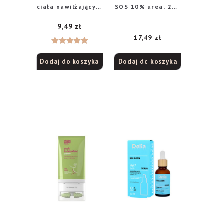
ciała nawilżający z
SOS 10% urea, 200
wit.E 50ml
ml
9,49
zł
17,49
zł
Oceniono
Dodaj do koszyka
Dodaj do koszyka
5.00
na 5