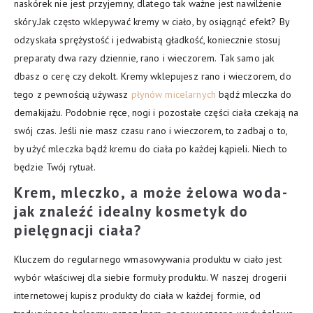
naskórek nie jest przyjemny, dlatego tak ważne jest nawilżenie
skóry.Jak często wklepywać kremy w ciało, by osiągnąć efekt? By
odzyskała sprężystość i jedwabistą gładkość, koniecznie stosuj
preparaty dwa razy dziennie, rano i wieczorem. Tak samo jak
dbasz o cerę czy dekolt. Kremy wklepujesz rano i wieczorem, do
tego z pewnością używasz
płynów micelarnych
bądź mleczka do
demakijażu. Podobnie ręce, nogi i pozostałe części ciała czekają na
swój czas. Jeśli nie masz czasu rano i wieczorem, to zadbaj o to,
by użyć mleczka bądź kremu do ciała po każdej kąpieli. Niech to
będzie Twój rytuał.
Krem, mleczko, a może żelowa woda-
jak znaleźć idealny kosmetyk do
pielęgnacji ciała?
Kluczem do regularnego wmasowywania produktu w ciało jest
wybór właściwej dla siebie formuły produktu. W naszej drogerii
internetowej kupisz produkty do ciała w każdej formie, od