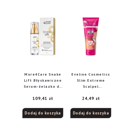
More4Care Snake
Eveline Cosmetics
Lift Błyskawiczne
Slim Extreme
Serum-żelazko do
Scalpel
twarzy,szyi i
ujędrniająco-
109,41
zł
24,49
zł
dekoltu 35ml
wypełniające
serum-ampułka do
biustu, 175 ml
Dodaj do koszyka
Dodaj do koszyka