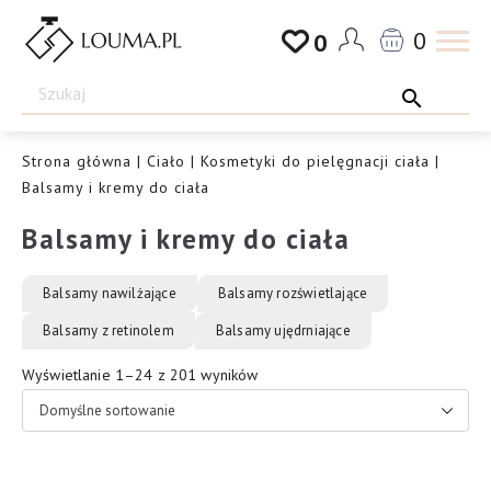
Przejdź
0
0
do
Drogeria
treści
Louma.pl
Strona główna
|
Ciało
|
Kosmetyki do pielęgnacji ciała
|
Balsamy i kremy do ciała
Balsamy i kremy do ciała
Balsamy nawilżające
Balsamy rozświetlające
Balsamy z retinolem
Balsamy ujędrniające
Wyświetlanie 1–24 z 201 wyników