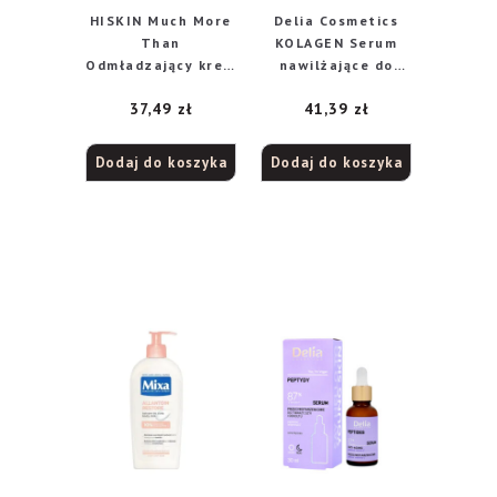
HISKIN Much More
Delia Cosmetics
Than
KOLAGEN Serum
Odmładzający krem
nawilżające do
do szyi i dekoltu
twarzy,szyi i
37,49
zł
41,39
zł
130 ml
dekoltu na dzień i
noc 30ml
Dodaj do koszyka
Dodaj do koszyka