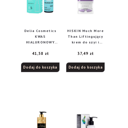
Delia Cosmetics
HISKIN Much More
KWAS
Than Liftingujący
HIALURONOWY
krem do szyi i
Serum
dekoltu 130 ml
41,58
zł
37,49
zł
wypełniające do
twarzy,szyi i
dekoltu na dzień i
Dodaj do koszyka
Dodaj do koszyka
noc 30ml