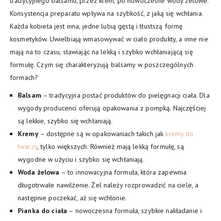
tradycyjnego balsamu, przez krem, po nowoczesne wody żelowe.
Konsystencja preparatu wpływa na szybkość, z jaką się wchłania.
Każda kobieta jest inna, jedne lubią gęstą i tłustszą formę
kosmetyków. Uwielbiają wmasowywać w ciało produkty, a inne nie
mają na to czasu, stawiając na lekką i szybko wchłaniającą się
formułę. Czym się charakteryzują balsamy w poszczególnych
formach?
Balsam
– tradycyjna postać produktów do pielęgnacji ciała. Dla
wygody producenci oferują opakowania z pompką. Najczęściej
są lekkie, szybko się wchłaniają.
Kremy
– dostępne są w opakowaniach takich jak
kremy do
twarzy
, tylko większych. Również mają lekką formułę, są
wygodne w użyciu i szybko się wchłaniają.
Woda żelowa
– to innowacyjna formuła, która zapewnia
długotrwałe nawilżenie. Żel należy rozprowadzić na ciele, a
następnie poczekać, aż się wchłonie.
Pianka do ciała
– nowoczesna formuła, szybkie nakładanie i