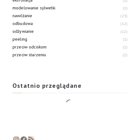
1
modelowanie sylwetki
1
nawilżanie
23
odbudowa
12
odżywianie
12
peeling
1
przeciw odciskom
1
przeciw starzeniu
2
przeciw zmarszczkom
2
przyspieszacz opalania
1
Ostatnio przeglądane
Instagram
Facebook
RSS Feed