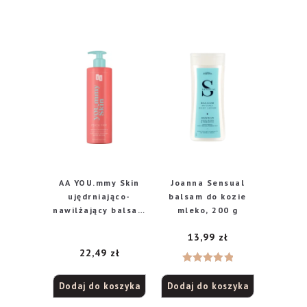
AA YOU.mmy Skin
Joanna Sensual
ujędrniająco-
balsam do kozie
nawilżający balsam
mleko, 200 g
do ciała, Peach
13,99
zł
Firm, 400 ml
22,49
zł
Oceniono
Dodaj do koszyka
Dodaj do koszyka
5.00
na 5