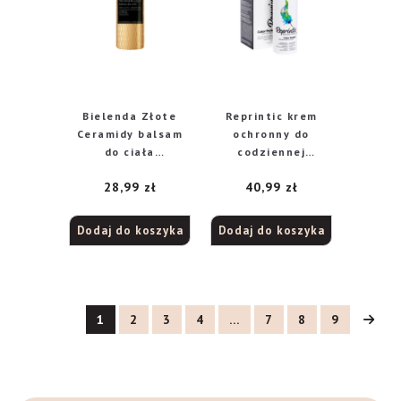
Bielenda Złote
Reprintic krem
Ceramidy balsam
ochronny do
do ciała
codziennej
regenerujący, 400
pielęgnacji, 100 ml
28,99
zł
40,99
zł
ml
Dodaj do koszyka
Dodaj do koszyka
1
2
3
4
…
7
8
9