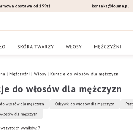
armowa dostawa od 199zł
kontakt@louma.pl
a Louma.pl
ŁO
SKÓRA TWARZY
WŁOSY
MĘŻCZYŹNI
wna
|
Mężczyźni
|
Włosy
| Kuracje do włosów dla mężczyzn
je do włosów dla mężczyzn
do włosów dla mężczyzn
Odżywki do włosów dla mężczyzn
Pas
 włosów dla mężczyzn
 wszystkich wyników: 7