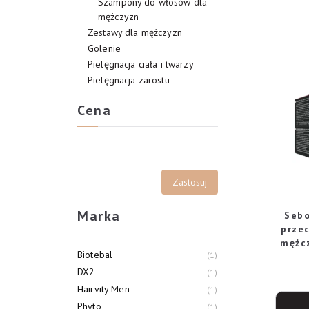
Szampony do włosów dla
mężczyzn
Zestawy dla mężczyzn
Golenie
Pielęgnacja ciała i twarzy
Pielęgnacja zarostu
Cena
Marka
Sebo
prze
mężcz
Biotebal
1
DX2
1
Hairvity Men
1
Phyto
1