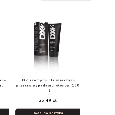
eciw
DX2 szampon dla mężczyzn
ml
przeciw wypadaniu włosów, 150
ml
33,49
zł
Dodaj do koszyka