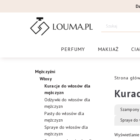
Przejdź
D
do
treści
Drogeri
PERFUMY
MAKIJAŻ
CIA
Mężczyźni
Strona głó
Włosy
Kuracje do włosów dla
Kurac
mężczyzn
Odżywki do włosów dla
mężczyzn
Szampony 
Pasty do włosów dla
mężczyzn
Spraye do
Spraye do włosów dla
mężczyzn
Wyświetlanie