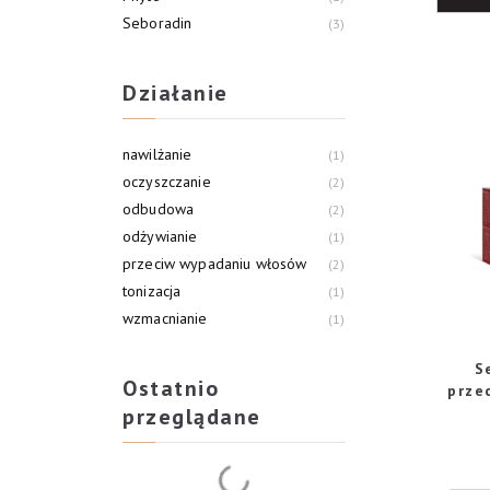
Seboradin
3
Działanie
nawilżanie
1
oczyszczanie
2
odbudowa
2
odżywianie
1
przeciw wypadaniu włosów
2
tonizacja
1
wzmacnianie
1
S
Ostatnio
prze
przeglądane