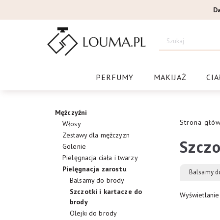
Przejdź
D
do
treści
Drogeri
PERFUMY
MAKIJAŻ
CIA
Mężczyźni
Strona głó
Włosy
Zestawy dla mężczyzn
Szczo
Golenie
Pielęgnacja ciała i twarzy
Pielęgnacja zarostu
Balsamy d
Balsamy do brody
Szczotki i kartacze do
Wyświetlanie
brody
Olejki do brody