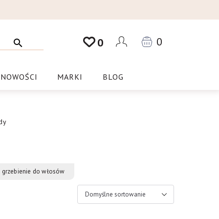
0
0
NOWOŚCI
MARKI
BLOG
dy
 i grzebienie do włosów