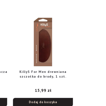
acza
KillyS For Men drewniana
szczotka do brody, 1 szt.
15,99
zł
Dodaj do koszyka