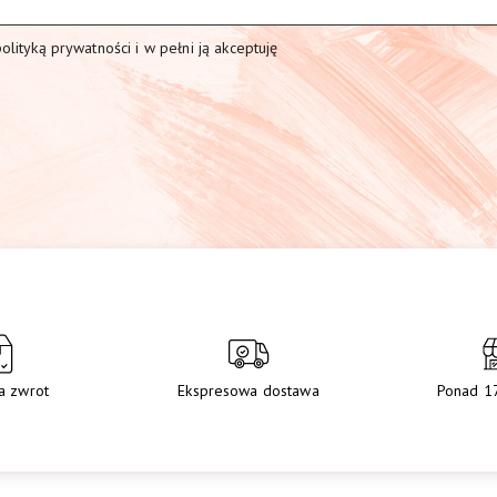
lityką prywatności i w pełni ją akceptuję
a zwrot
Ekspresowa dostawa
Ponad 1