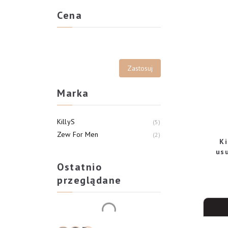
Cena
Marka
KillyS
5
Zew For Men
2
Ki
us
Ostatnio
przeglądane