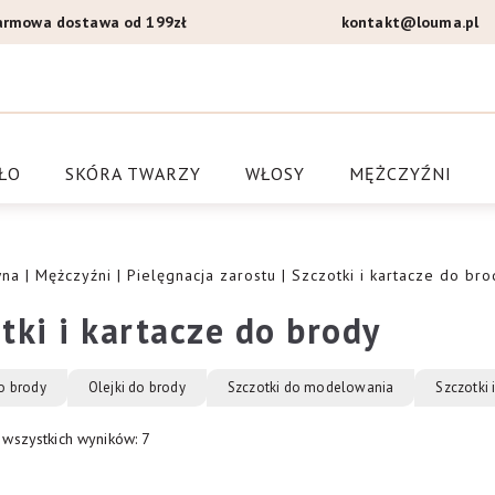
armowa dostawa od 199zł
kontakt@louma.pl
a Louma.pl
ŁO
SKÓRA TWARZY
WŁOSY
MĘŻCZYŹNI
wna
|
Mężczyźni
|
Pielęgnacja zarostu
| Szczotki i kartacze do bro
tki i kartacze do brody
o brody
Olejki do brody
Szczotki do modelowania
Szczotki
 wszystkich wyników: 7