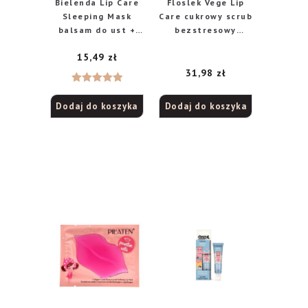
Bielenda Lip Care
Floslek Vege Lip
Sleeping Mask
Care cukrowy scrub
balsam do ust +
bezstresowy
maska na noc 2w1
limonkowy 14 g +
15,49
zł
Melon, 10 g
maska do ust
stylowa gruszkowa
31,98
zł
14 g
Oceniono
Dodaj do koszyka
Dodaj do koszyka
5.00
na 5