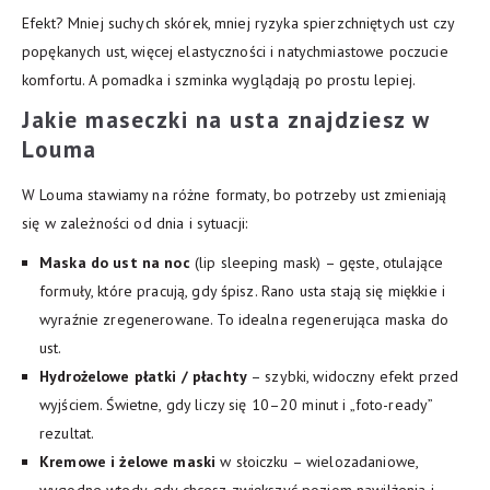
Efekt? Mniej suchych skórek, mniej ryzyka spierzchniętych ust czy
popękanych ust, więcej elastyczności i natychmiastowe poczucie
komfortu. A pomadka i szminka wyglądają po prostu lepiej.
Jakie
maseczki na usta
znajdziesz w
Louma
W Louma stawiamy na różne formaty, bo potrzeby ust zmieniają
się w zależności od dnia i sytuacji:
Maska do ust na noc
(lip sleeping mask) – gęste, otulające
formuły, które pracują, gdy śpisz. Rano usta stają się miękkie i
wyraźnie zregenerowane. To idealna regenerująca maska do
ust.
Hydrożelowe płatki / płachty
– szybki, widoczny efekt przed
wyjściem. Świetne, gdy liczy się 10–20 minut i „foto-ready”
rezultat.
Kremowe i żelowe maski
w słoiczku – wielozadaniowe,
wygodne wtedy, gdy chcesz zwiększyć poziom nawilżenia i