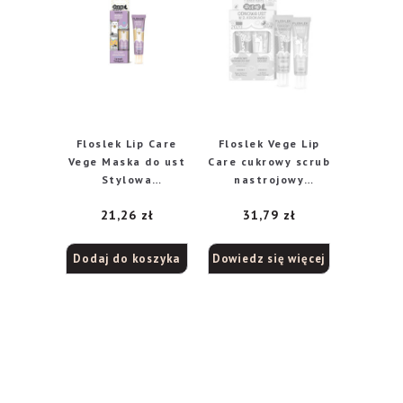
Floslek Lip Care
Floslek Vege Lip
Vege Maska do ust
Care cukrowy scrub
Stylowa
nastrojowy
Gruszkowa 14g
wiśniowy, 14 g +
21,26
zł
31,79
zł
maska do ust
cytrynowa odnowa,
14 g
Dodaj do koszyka
Dowiedz się więcej