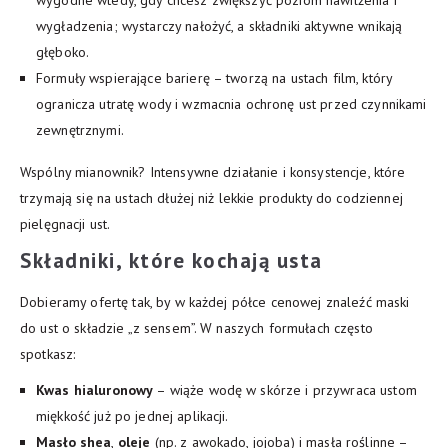
wygładzenia; wystarczy nałożyć, a składniki aktywne wnikają
głęboko.
Formuły wspierające barierę – tworzą na ustach film, który
ogranicza utratę wody i wzmacnia ochronę ust przed czynnikami
zewnętrznymi.
Wspólny mianownik? Intensywne działanie i konsystencje, które
trzymają się na ustach dłużej niż lekkie produkty do codziennej
pielęgnacji ust.
Składniki, które kochają
usta
Dobieramy ofertę tak, by w każdej półce cenowej znaleźć maski
do ust o składzie „z sensem”. W naszych formułach często
spotkasz:
Kwas hialuronowy
– wiąże wodę w skórze i przywraca ustom
miękkość już po jednej aplikacji.
Masło shea
,
oleje
(np. z awokado, jojoba) i masła roślinne –