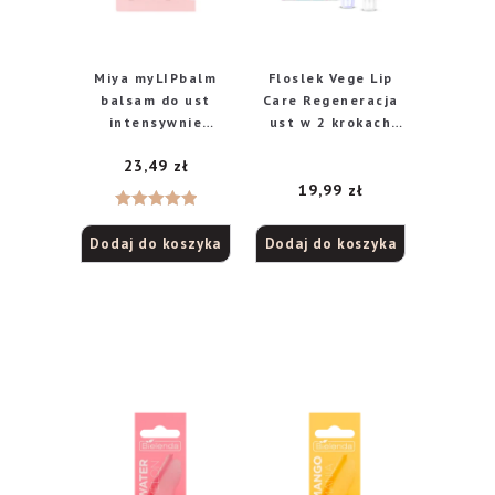
Miya myLIPbalm
Floslek Vege Lip
balsam do ust
Care Regeneracja
intensywnie
ust w 2 krokach
nawilżający, 15 ml
scrub jagodowy, 14
23,49
zł
g + maska do ust,
14 g
19,99
zł
Oceniono
Dodaj do koszyka
Dodaj do koszyka
5.00
na 5