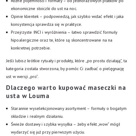
Różne pojemności i formaty – od jednorazowych płatków po
ekonomiczne słoiczki do ust na noc.
Opinie klientek – podpowiedzą, jak szybko widać efekt i jaka
konsystencja sprawdza się w praktyce.
Przejrzyste INCI i wyróżnienia – łatwo sprawdzić formuły
hipoalergiczne oraz te, które są skoncentrowane na na
konkretnej potrzebie.
Jeśli lubisz krótkie rytuały i produkty, które „po prostu działają”, ta
kategoria została stworzona, by pomóc Ci zadbać o pielęgnację
ust w wersji „pro”.
Dlaczego warto kupować
maseczki na
usta
w Louma
Starannie wyselekcjonowany asortyment – formuły o bogatym
składzie i realnym działaniu.
Świeże dostawy i szybka wysyłka – żeby efekt „wow” mógł
wydarzyć się już przy pierwszym użyciu.