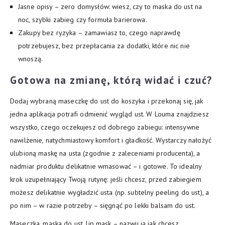
Jasne opisy – zero domysłów: wiesz, czy to maska do ust na
noc, szybki zabieg czy formuła barierowa.
Zakupy bez ryzyka – zamawiasz to, czego naprawdę
potrzebujesz, bez przepłacania za dodatki, które nic nie
wnoszą.
Gotowa na zmianę, którą widać i czuć?
Dodaj wybraną maseczkę do ust do koszyka i przekonaj się, jak
jedna aplikacja potrafi odmienić wygląd ust. W Louma znajdziesz
wszystko, czego oczekujesz od dobrego zabiegu: intensywne
nawilżenie, natychmiastowy komfort i gładkość. Wystarczy nałożyć
ulubioną maskę na usta (zgodnie z zaleceniami producenta), a
nadmiar produktu delikatnie wmasować – i gotowe. To idealny
krok uzupełniający Twoją rutynę: jeśli chcesz, przed zabiegiem
możesz delikatnie wygładzić usta (np. subtelny peeling do ust), a
po nim – w razie potrzeby – sięgnąć po lekki balsam do ust.
Maseczka, maska do ust, lip mask – nazwij ją jak chcesz.