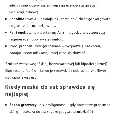
intensywnie odżywiają, zmniejszają uczucie ściągnięcia i
wspierają odnowę.
Lanolina
i woski – działają jak „opatrunek”, chroniąc skórę warg
i ograniczając ucieczkę wody.
Pantenol
, alantoina, witaminy A i E – łagodzą, przyspieszają
regenerację i poprawiają komfort.
Miód, propolis i wyciągi roślinne – wygładzają
naskórek
,
nadając ustom miękkość, której chce się dotykać.
Szukasz wersji wegańskiej, bezzapachowej lub hipoalergicznej?
Skorzystaj z filtrów – łatwo je sprawdzić i dobrać do wrażliwej,
delikatnej skóry ust.
Kiedy
maska do ust
sprawdza się
najlepiej
Sezon grzewczy
i niska wilgotność – gdy powietrze przesusza
skórę, maseczka do ust szybko przywraca miękkość i