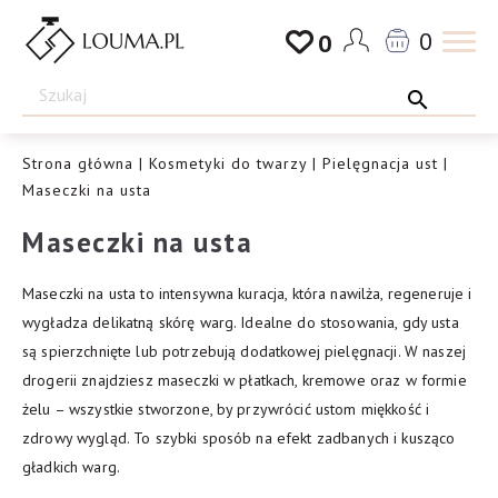
Przejdź
0
0
do
Drogeria
treści
Louma.pl
Strona główna
|
Kosmetyki do twarzy
|
Pielęgnacja ust
|
Maseczki na usta
Maseczki na usta
Maseczki na usta to intensywna kuracja, która nawilża, regeneruje i
wygładza delikatną skórę warg. Idealne do stosowania, gdy usta
są spierzchnięte lub potrzebują dodatkowej pielęgnacji. W naszej
drogerii znajdziesz maseczki w płatkach, kremowe oraz w formie
żelu – wszystkie stworzone, by przywrócić ustom miękkość i
zdrowy wygląd. To szybki sposób na efekt zadbanych i kusząco
gładkich warg.