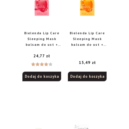
Bielenda Lip Care
Bielenda Lip Care
Sleeping Mask
Sleeping Mask
balsam do ust +
balsam do ust +
maska na noc 2w1
maska na noc 2w1
24,77
zł
Arbuz, 10 g
Mango, 10 g
15,49
zł
Oceniono
Dodaj do koszyka
Dodaj do koszyka
4.00
na
5