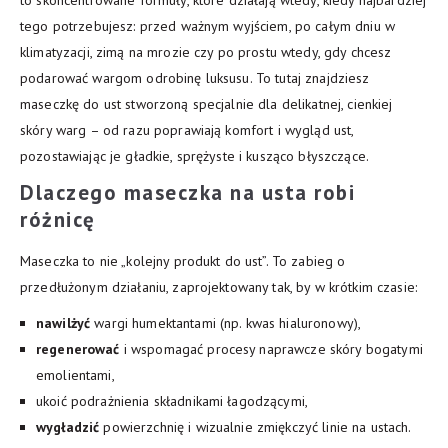
tego potrzebujesz: przed ważnym wyjściem, po całym dniu w
klimatyzacji, zimą na mrozie czy po prostu wtedy, gdy chcesz
podarować wargom odrobinę luksusu. To tutaj znajdziesz
maseczkę do ust stworzoną specjalnie dla delikatnej, cienkiej
skóry warg – od razu poprawiają komfort i wygląd ust,
pozostawiając je gładkie, sprężyste i kusząco błyszczące.
Dlaczego
maseczka na usta
robi
różnicę
Maseczka to nie „kolejny produkt do ust”. To zabieg o
przedłużonym działaniu, zaprojektowany tak, by w krótkim czasie:
nawilżyć
wargi humektantami (np. kwas hialuronowy),
regenerować
i wspomagać procesy naprawcze skóry bogatymi
emolientami,
ukoić podrażnienia składnikami łagodzącymi,
wygładzić
powierzchnię i wizualnie zmiękczyć linie na ustach.