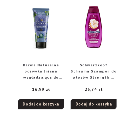
Barwa Naturalna
Schwarzkopf
odżywka lniana
Schauma Szampon do
wygładzająca do
włosów Strength &
włosów
Vitality – włosy
16,99
zł
23,74
zł
przesuszonych i
cienkie i łamliwe
zniszczonych, 200 ml
400ml
Dodaj do koszyka
Dodaj do koszyka