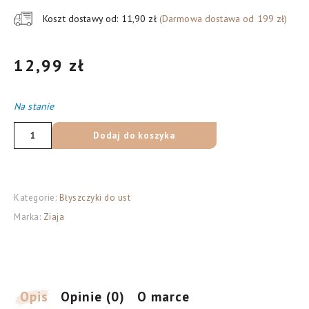
Koszt dostawy od: 11,90 zł
(Darmowa dostawa od 199 zł)
12,99
zł
Na stanie
ilość
Dodaj do koszyka
Ziaja
błyszczyk
tropikalny
Kategorie:
Błyszczyki do ust
ananas,
Marka:
Ziaja
12
ml
Opis
Opinie (0)
O marce