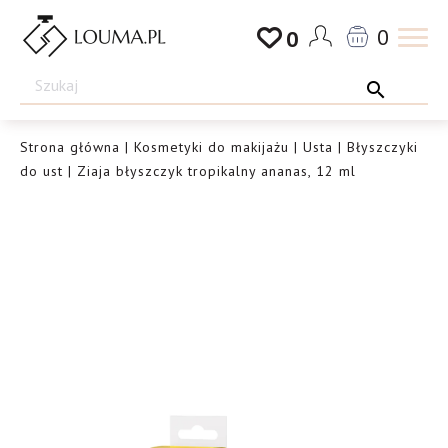
Przejdź
0
0
do
Drogeria
treści
Louma.pl
Strona główna
|
Kosmetyki do makijażu
|
Usta
|
Błyszczyki
do ust
| Ziaja błyszczyk tropikalny ananas, 12 ml