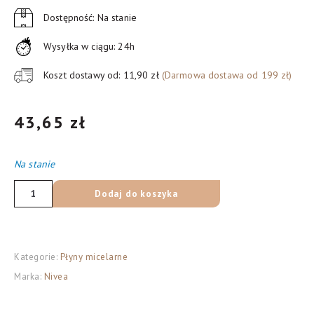
Dostępność: Na stanie
Wysyłka w ciągu: 24h
Koszt dostawy od: 11,90 zł
(Darmowa dostawa od 199 zł)
43,65
zł
Na stanie
ilość
Dodaj do koszyka
NIVEA
Płyn
micelarny
Kategorie:
Płyny micelarne
regenerujący
Marka:
Nivea
twarz-
oczy-