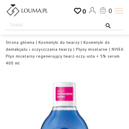
Przejdź
0
0
do
Drogeria
treści
Louma.pl
Strona główna
|
Kosmetyki do twarzy
|
Kosmetyki do
demakijażu i oczyszczania twarzy
|
Płyny micelarne
| NIVEA
Płyn micelarny regenerujący twarz-oczy-usta + 5% serum
400 ml