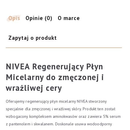
usta
+
5%
Opis
Opinie (0)
O marce
serum
400
Zapytaj o produkt
ml
NIVEA Regenerujący Płyn
Micelarny do zmęczonej i
wrażliwej cery
Oferujemy regenerujący płyn micelarny NIVEA stworzony
specjalnie dla zmęczonej i wrażliwej skóry. Produkt ten został
wzbogacony kompleksem aminokwasów oraz zawiera 5% serum
z pantenolem i skwalanem. Doskonale usuwa wodoodporny