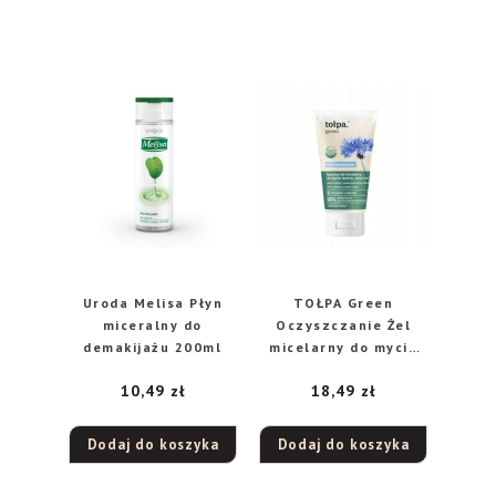
Uroda Melisa Płyn
TOŁPA Green
miceralny do
Oczyszczanie Żel
demakijażu 200ml
micelarny do mycia
twarzy, oczu i ust
10,49
zł
18,49
zł
łagodny 150 ml
Dodaj do koszyka
Dodaj do koszyka