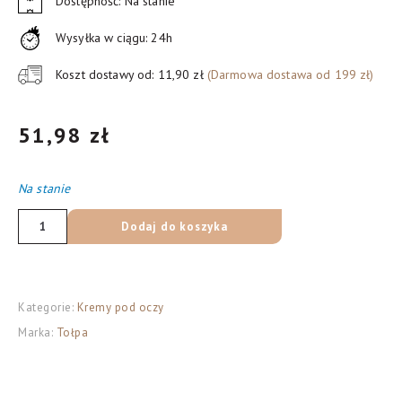
Dostępność: Na stanie
Wysyłka w ciągu: 24h
Koszt dostawy od: 11,90 zł
(Darmowa dostawa od 199 zł)
51,98
zł
Na stanie
ilość
Dodaj do koszyka
TOŁPA
My
Skin
Kategorie:
Kremy pod oczy
Changer
Marka:
Tołpa
Krem
pod
oczy