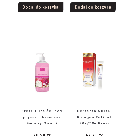
redukcja cieni na
Dodaj do koszyka
Dodaj do koszyka
dzień i noc 15ml
Fresh Juice Żel pod
Perfecta Multi-
prysznic kremowy
Kolagen Retinol
Smoczy Owoc i
60+/70+ Krem
Macadamia 500ml
redukujący
20,94
zł
42,21
zł
zmarszczki i