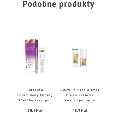
Podobne produkty
Perfecta
SOLVERX Face & Eyes
Ceramidowy Lifting
Cream Krem na
50+/60+ Krem pod
twarz i pod oczy
oczy i na powieki
Beauty Gold Shine 30
20,49
zł
48,99
zł
Silne wygładzenie
ml
zmarszczek i