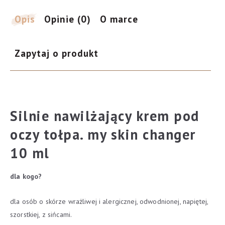
Sea
Yourself
Opis
Opinie (0)
O marce
-
nawilżanie
Zapytaj o produkt
10
ml
Silnie nawilżający krem pod
oczy tołpa. my skin changer
10 ml
dla kogo?
dla osób o skórze wrażliwej i alergicznej, odwodnionej, napiętej,
szorstkiej, z sińcami.