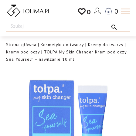
Przejdź
0
0
do
Drogeria
treści
Louma.pl
Strona główna
|
Kosmetyki do twarzy
|
Kremy do twarzy
|
Kremy pod oczy
| TOŁPA My Skin Changer Krem pod oczy
Sea Yourself – nawilżanie 10 ml