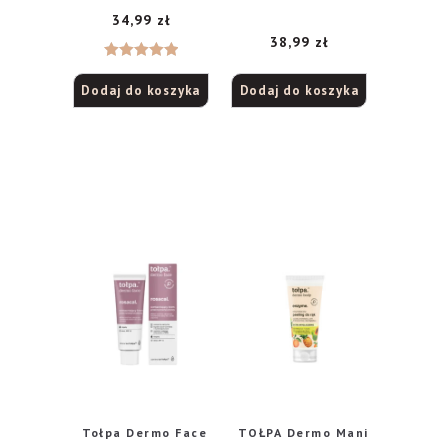
maska nawilżający
34,99
zł
na noc, 40 ml
38,99
zł
Oceniono
Dodaj do koszyka
Dodaj do koszyka
5.00
na 5
Tołpa Dermo Face
TOŁPA Dermo Mani