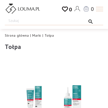
Przejdź
0
0
do
Drogeria
treści
Louma.pl
Strona główna
|
Marki
| Tołpa
Tołpa