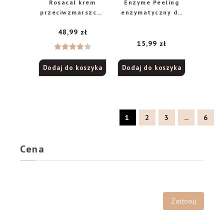
Rosacal krem
Enzyme Peeling
przeciwzmarszczk
enzymatyczny do
owo-wzmacniający
rąk 60 ml
48,99
zł
SPF15, 40 ml
15,99
zł
Oceniono
Dodaj do koszyka
Dodaj do koszyka
4.00
na
5
1
2
3
...
6
Cena