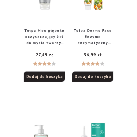
Tołpa Men głęboko
Tołpa Dermo Face
oczyszczający żel
Enzyme
do mycia twarzy,
enzymatyczny
150 ml
krem przeciw
27,49
zł
36,99
zł
zaskórnikom, 40 ml
Oceniono
Oceniono
Dodaj do koszyka
Dodaj do koszyka
4.00
na
4.00
na
5
5