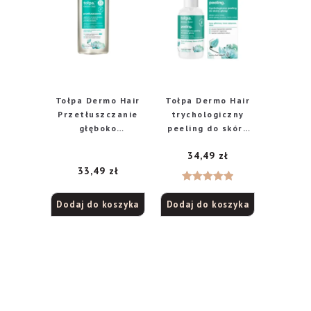
Tołpa Dermo Hair
Tołpa Dermo Hair
Przetłuszczanie
trychologiczny
głęboko
peeling do skóry
oczyszczający
głowy, 100 ml
34,49
zł
szampon do
włosów, 250 ml
33,49
zł
Oceniono
Dodaj do koszyka
Dodaj do koszyka
5.00
na 5