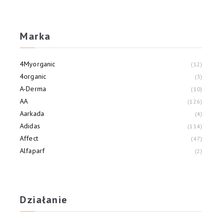
Marka
4Myorganic
12
4organic
3
A-Derma
10
AA
126
Aarkada
4
Adidas
114
Affect
47
Alfaparf
2
Alliance Of Beauty
3
Allvernum
21
Działanie