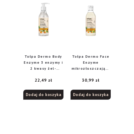
Tołpa Dermo Body
Tołpa Dermo Face
Enzyme 3 enzymy i
Enzyme
2 kwasy żel-
mikrozłuszczający
esencja pod
tonik-esencja, 200
22,49
zł
30,99
zł
prysznic, 195 ml
ml
Dodaj do koszyka
Dodaj do koszyka