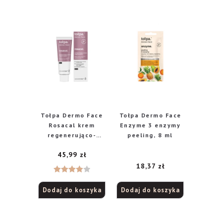
Tołpa Dermo Face
Tołpa Dermo Face
Rosacal krem
Enzyme 3 enzymy
regenerująco-
peeling, 8 ml
wzmacniający na
45,99
zł
noc, 40 ml
18,37
zł
Oceniono
Dodaj do koszyka
Dodaj do koszyka
4.00
na
5