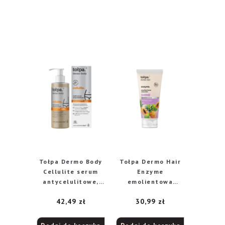
Tołpa Dermo Body
Tołpa Dermo Hair
Cellulite serum
Enzyme
antycelulitowe,
emolientowa
250 ml
odżywka do
42,49
zł
30,99
zł
włosów, 200 ml