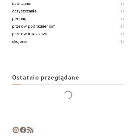
nawilżanie
1
oczyszczanie
1
peeling
1
przeciw podrażnieniom
1
przeciw trądzikowi
1
ukojenie
1
Ostatnio przeglądane
Instagram
Facebook
RSS Feed