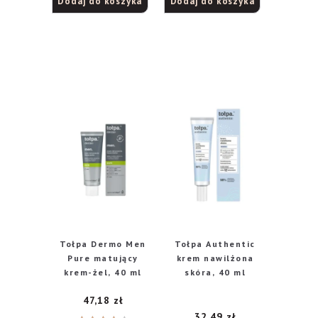
Dodaj do koszyka
Dodaj do koszyka
Tołpa Dermo Men
Tołpa Authentic
Pure matujący
krem nawilżona
krem-żel, 40 ml
skóra, 40 ml
47,18
zł
32,49
zł