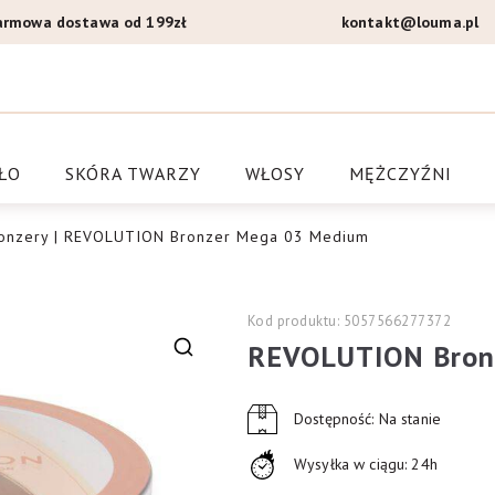
armowa dostawa od 199zł
kontakt@louma.pl
a Louma.pl
ŁO
SKÓRA TWARZY
WŁOSY
MĘŻCZYŹNI
onzery
| REVOLUTION Bronzer Mega 03 Medium
Kod produktu: 5057566277372
REVOLUTION Bron
🔍
Dostępność: Na stanie
Wysyłka w ciągu: 24h