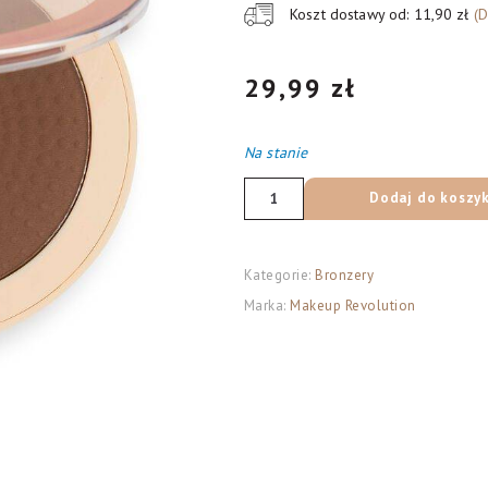
Koszt dostawy od: 11,90 zł
(
29,99
zł
Na stanie
ilość
Dodaj do koszy
REVOLUTION
Bronzer
Mega
Kategorie:
Bronzery
03
Marka:
Makeup Revolution
Medium