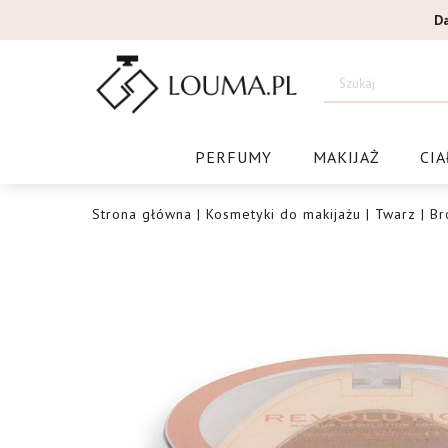
Przejdź
D
do
treści
Drogeri
PERFUMY
MAKIJAŻ
CIA
Strona główna
|
Kosmetyki do makijażu
|
Twarz
|
Br