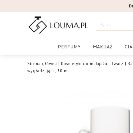
Przejdź
D
do
treści
Drogeri
PERFUMY
MAKIJAŻ
CIA
Strona główna
|
Kosmetyki do makijażu
|
Twarz
|
Ba
wygładzająca, 30 ml