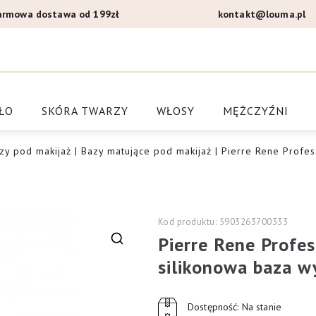
armowa dostawa od 199zł
kontakt@louma.pl
a Louma.pl
ŁO
SKÓRA TWARZY
WŁOSY
MĘŻCZYŹNI
zy pod makijaż
|
Bazy matujące pod makijaż
| Pierre Rene Profes
Kod produktu: 5903263700333
Pierre Rene Profe
🔍
silikonowa baza w
Dostępność: Na stanie