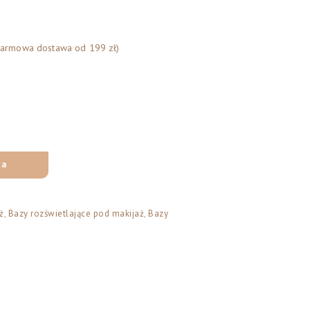
Darmowa dostawa od 199 zł)
ka
ż
,
Bazy rozświetlające pod makijaż
,
Bazy