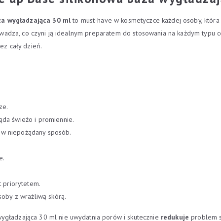
za wygładzająca 30 ml
to must-have w kosmetyczce każdej osoby, która 
prowadza, co czyni ją idealnym preparatem do stosowania na każdym typu 
ez cały dzień.
ze.
ląda świeżo i promiennie.
ę w niepożądany sposób.
e.
t priorytetem.
oby z wrażliwą skórą.
wygładzająca 30 ml nie uwydatnia porów i skutecznie
redukuje
problem su