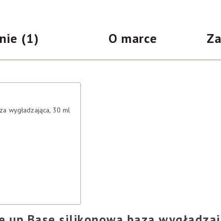
wygładzająca,
na
30
podstawie
oceny
ml
nie (1)
O marce
Za
klienta
za wygładzająca, 30 ml
e up Base silikonowa baza wygładzaj