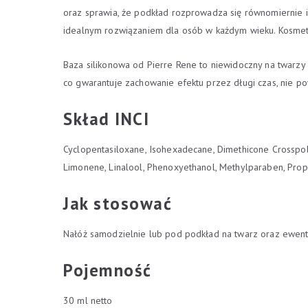
oraz sprawia, że podkład rozprowadza się równomiernie i
idealnym rozwiązaniem dla osób w każdym wieku. Kosme
Baza silikonowa od Pierre Rene to niewidoczny na twarzy
co gwarantuje zachowanie efektu przez długi czas, nie pow
Skład INCI
Cyclopentasiloxane, Isohexadecane, Dimethicone Crosspoly
Limonene, Linalool, Phenoxyethanol, Methylparaben, Pro
Jak stosować
Nałóż samodzielnie lub pod podkład na twarz oraz ewentu
Pojemność
30 ml netto