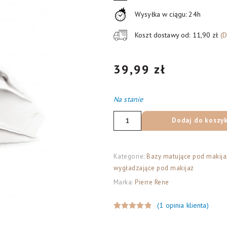
Wysyłka w ciągu: 24h
Koszt dostawy od: 11,90 zł
(
39,99
zł
Na stanie
ilość
Dodaj do koszy
Pierre
Rene
Professional
Kategorie:
Bazy matujące pod makija
wygładzające pod makijaż
Make
Marka:
Pierre Rene
up
Base
(
1
opinia klienta)
silikonowa
Oceniony
1
baza
5.00
na 5