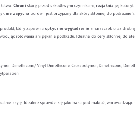
 łatwo.
Chroni
skórę przed szkodliwymi czynnikami,
rozjaśnia
jej koloryt
tyk
nie
zapycha
porów i jest przyjazny dla skóry skłonnej do podrażnień.
 produkt, który zapewnia
optyczne
wygładzenie
zmarszczek oraz drobnyc
odując rolowania ani pękania podkładu. Idealna do cery skłonnej do alerg
mer, Dimethicone/ Vinyl Dimethicone Crosspolymer, Dimethicone, Dimethi
pylparaben
alnie szyję. Idealnie sprawdzi się jako baza pod makijaż, wprowadzając 