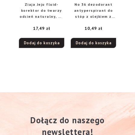
Ziaja Jeju fluid-
No 36 dezodorant
korektor do twarzy
antyperspirant do
odcień naturalny, 30
stóp z olejkiem z
ml
drzewa
17,49
zł
10,49
zł
herbacianego 150ml
Dodaj do koszyka
Dodaj do koszyka
Dołącz do naszego
newslettera!