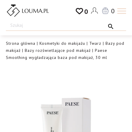
Przejdź
0
0
do
Drogeria
treści
Louma.pl
Strona główna
|
Kosmetyki do makijażu
|
Twarz
|
Bazy pod
makijaż
|
Bazy rozświetlające pod makijaż
| Paese
Smoothing wygładzająca baza pod makijaż, 30 ml