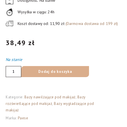
Dostępność: Na stanie
Wysyłka w ciągu: 24h
Koszt dostawy od: 11,90 zł
(Darmowa dostawa od 199 zł)
38,49
zł
Na stanie
ilość
Dodaj do koszyka
Paese
Smoothing
wygładzająca
Kategorie:
Bazy nawilżające pod makijaż
,
Bazy
baza
rozświetlające pod makijaż
,
Bazy wygładzające pod
pod
makijaż
makijaż,
Marka:
Paese
30