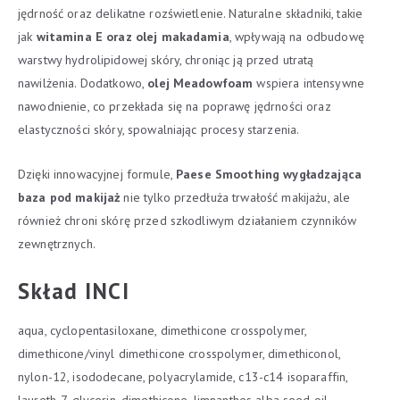
jędrność oraz delikatne rozświetlenie. Naturalne składniki, takie
jak
witamina E oraz olej makadamia
, wpływają na odbudowę
warstwy hydrolipidowej skóry, chroniąc ją przed utratą
nawilżenia. Dodatkowo,
olej Meadowfoam
wspiera intensywne
nawodnienie, co przekłada się na poprawę jędrności oraz
elastyczności skóry, spowalniając procesy starzenia.
Dzięki innowacyjnej formule,
Paese Smoothing wygładzająca
baza pod makijaż
nie tylko przedłuża trwałość makijażu, ale
również chroni skórę przed szkodliwym działaniem czynników
zewnętrznych.
Skład INCI
aqua, cyclopentasiloxane, dimethicone crosspolymer,
dimethicone/vinyl dimethicone crosspolymer, dimethiconol,
nylon-12, isododecane, polyacrylamide, c13-c14 isoparaffin,