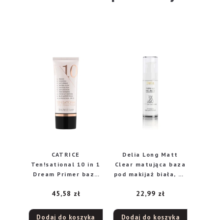
CATRICE
Delia Long Matt
Ten!sational 10 in 1
Clear matująca baza
Dream Primer baza
pod makijaż biała, 30
pod podkład, 30 ml
ml
45,58
zł
22,99
zł
Dodaj do koszyka
Dodaj do koszyka