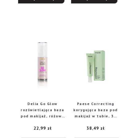
Delia Go Glow
Paese Correcting
rozświetlająca baza
korygująca baza pod
pod makijaż, różowa
makijaż w tubie, 30
30 ml
ml
22,99
zł
38,49
zł