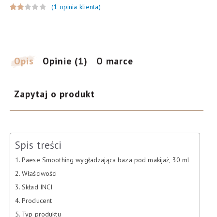
ml
(
1
opinia klienta)
Ocen
1
iony
2.00
na 5
Opis
Opinie (1)
O marce
na
pod
sta
wie
Zapytaj o produkt
ocen
y
klien
ta
Spis treści
Paese Smoothing wygładzająca baza pod makijaż, 30 ml
Właściwości
Skład INCI
Producent
Typ produktu