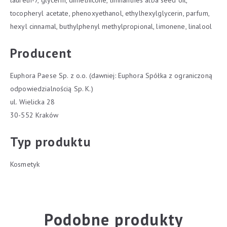
laureth-7, glycerin, dimethicone, limnanthes alba seed oil,
tocopheryl acetate, phenoxyethanol, ethylhexylglycerin, parfum,
hexyl cinnamal, buthylphenyl methylpropional, limonene, linalool
Producent
Euphora Paese Sp. z o.o. (dawniej: Euphora Spółka z ograniczoną
odpowiedzialnością Sp. K.)
ul. Wielicka 28
30-552 Kraków
Typ produktu
Kosmetyk
Podobne produkty