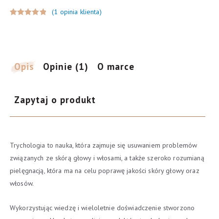
wzrost
(
1
opinia klienta)
włosów
Oceniony
1
200ml
5.00
na 5
na
podstawie
Opis
Opinie (1)
O marce
oceny
klienta
Zapytaj o produkt
Trychologia to nauka, która zajmuje się usuwaniem problemów
związanych ze skórą głowy i włosami, a także szeroko rozumianą
pielęgnacją, która ma na celu poprawę jakości skóry głowy oraz
włosów.
Wykorzystując wiedzę i wieloletnie doświadczenie stworzono