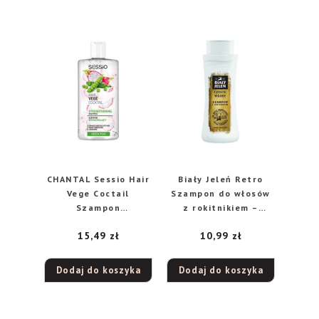
CHANTAL Sessio Hair
Biały Jeleń Retro
Vege Coctail
Szampon do włosów
Szampon
z rokitnikiem –
wzmacniający do
wrażliwa skóra głowy
15,49
zł
10,99
zł
włosów – Green Peas
300ml
300ml
Dodaj do koszyka
Dodaj do koszyka