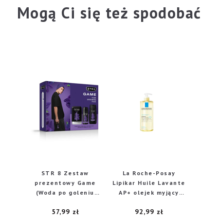
Mogą Ci się też spodobać
STR 8 Zestaw
La Roche-Posay
prezentowy Game
Lipikar Huile Lavante
(Woda po goleniu
AP+ olejek myjący
100ml+Deo spray
uzupełniający
57,99
zł
92,99
zł
150ml+Żel pod
poziom lipidów, 750