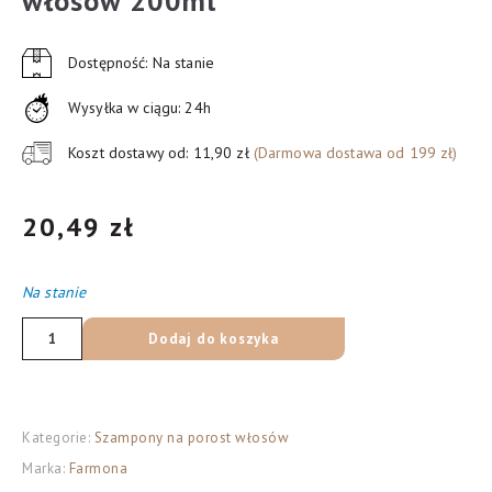
włosów 200ml
Dostępność: Na stanie
Wysyłka w ciągu: 24h
Koszt dostawy od: 11,90 zł
(Darmowa dostawa od 199 zł)
20,49
zł
Na stanie
ilość
Dodaj do koszyka
Farmona
Radical
Trychologiczny
Kategorie:
Szampony na porost włosów
Szampon
Marka:
Farmona
przyspieszający