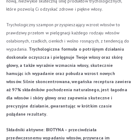
nową, niezwykle skuteczną linię produktów trychologicznych,
które pozwolą Ci odzyskać zdrowe i piękne włosy.
Trychologiczny szampon przyspieszający wzrost włosów to
prawdziwy przełom w pielęgnacji każdego rodzaju włosów
osłabionych, rzadkich, cienkich i wolno rosnących, z tendencją do
wypadania.
Trychologiczna formuła o potrójnym działaniu
doskonale oczyszcza i pielęgnuje Twoje włosy oraz skórę
głowy, a także wyraźnie wzmacnia włosy, skutecznie
hamując ich wypadanie oraz pobudza wzrost nowych
włosów.
Silnie skoncentrowana, wegańska receptura zawiera
aż 97% składników pochodzenia naturalnego, jest łagodna
dla włosów i skóry głowy oraz zapewnia skuteczne i
precyzyjne działanie, gwarantując w krótkim czasie
pożądane rezultaty.
Składniki aktywne:
BIOTYNA – przeciwdziała
przedwczesnemu wypadaniu włosów, przywraca im