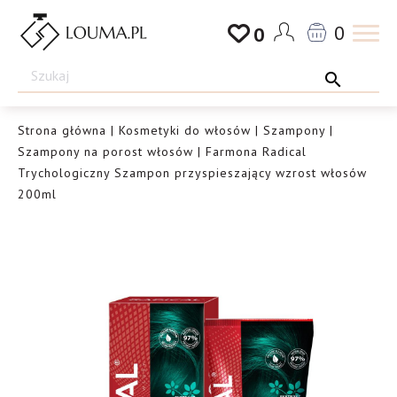
Przejdź
0
0
do
Drogeria
treści
Louma.pl
Strona główna
|
Kosmetyki do włosów
|
Szampony
|
Szampony na porost włosów
| Farmona Radical
Trychologiczny Szampon przyspieszający wzrost włosów
200ml