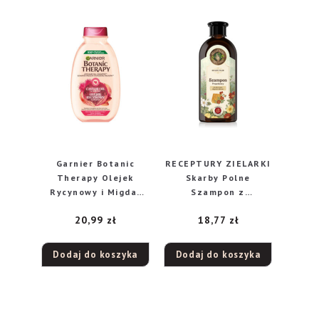
Garnier Botanic
RECEPTURY ZIELARKI
Therapy Olejek
Skarby Polne
Rycynowy i Migdał
Szampon z
Szampon do włosów
propolisem
20,99
zł
18,77
zł
osłabionych i
kwiatowym
łamliwych 400ml
zwiększający
objętość włosów
Dodaj do koszyka
Dodaj do koszyka
350ml