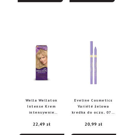
Wella Wellaton
Eveline Cosmetics
Intense Krem
Variété żelowa
intensywnie
kredka do oczu, 07 –
koloryzujący nr 9/0
Lavender, 1 szt.
22,49
zł
20,99
zł
Bardzo Jasny Blond