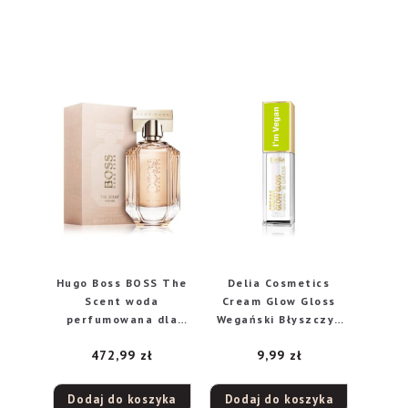
Hugo Boss BOSS The
Delia Cosmetics
Scent woda
Cream Glow Gloss
perfumowana dla
Wegański Błyszczyk
kobiet 100ml
do ust nr 101 Holo
472,99
zł
9,99
zł
Diamond 5ml
Dodaj do koszyka
Dodaj do koszyka