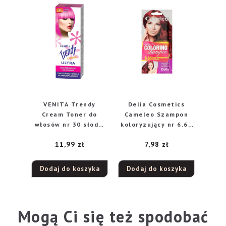
VENITA Trendy
Delia Cosmetics
Cream Toner do
Cameleo Szampon
włosów nr 30 słodki
koloryzujący nr 6.65
róż 75 ml
Owoc Granatu
11,99
zł
7,98
zł
Dodaj do koszyka
Dodaj do koszyka
Mogą Ci się też spodobać