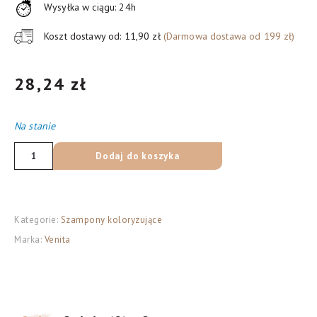
Wysyłka w ciągu: 24h
Koszt dostawy od: 11,90 zł
(Darmowa dostawa od 199 zł)
28,24
zł
Na stanie
ilość
Dodaj do koszyka
VENITA
Korektor
odrostów
Kategorie:
Szampony koloryzujące
BRĄZ
Marka:
Venita
75
ml