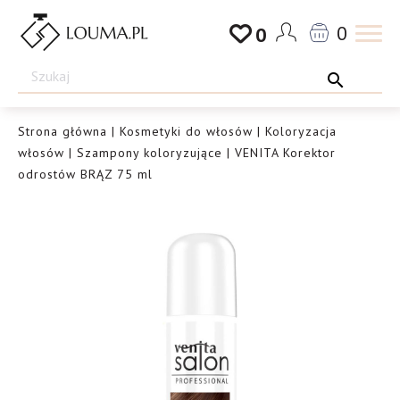
Przejdź
0
0
do
Drogeria
treści
Louma.pl
Strona główna
|
Kosmetyki do włosów
|
Koloryzacja
włosów
|
Szampony koloryzujące
| VENITA Korektor
odrostów BRĄZ 75 ml