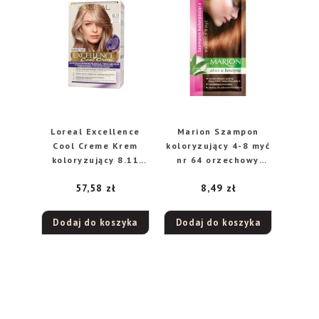
Loreal Excellence
Marion Szampon
Cool Creme Krem
koloryzujący 4-8 myć
koloryzujący 8.11
nr 64 orzechowy
Ultra Popielaty
brąz
57,58
zł
8,49
zł
Jasny Blond
Dodaj do koszyka
Dodaj do koszyka