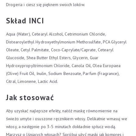
Drogeria i ciesz się pięknem swoich loków.
Skład INCI
Aqua (Water), Cetearyl Alcohol, Cetrimonium Chloride,
Distearoylethyl Hydroxyethylmonium Methosulfate, PCA Glyceryl
Oleate, Cetyl Palmitate, Coco-Caprylate/Caprate, Cetearyl
Glucoside, Shea Butter Ethyl Esters, Glycerin, Guar
Hydroxypropyltrimonium Chloride, Canola Oil, Olea Europaea
(Olive) Fruit Oil, Inulin, Sodium Benzoate, Parfum (Fragrance),
Citral, Limonene, Lactic Acid.
Jak stosować
Aby uzyskać najlepsze efekty, nałóż maskę równomiernie na
świeżo umyte i osuszone ręcznikiem włosy. Delikatnie wmasuj we
włosy, a następnie po 3-5 minutach dokładnie spłucz wodą.
Marzysz o lśniących włosach? Spróbuj użyć maski jak kompres i