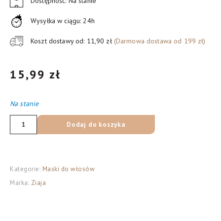
Dostępność: Na stanie
Wysyłka w ciągu: 24h
Koszt dostawy od: 11,90 zł
(Darmowa dostawa od 199 zł)
15,99
zł
Na stanie
ilość
Dodaj do koszyka
Ziaja
Naturalnie
Pielęgnujemy
Kategorie:
Maski do włosów
maska
Marka:
Ziaja
do
włosów,
150