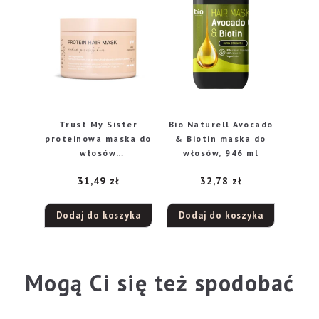
Trust My Sister
Bio Naturell Avocado
proteinowa maska do
& Biotin maska do
włosów
włosów, 946 ml
średnioporowatych,
31,49
zł
32,78
zł
200 ml
Dodaj do koszyka
Dodaj do koszyka
Mogą Ci się też spodobać