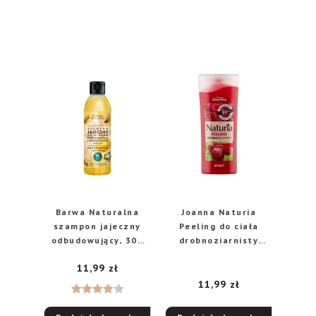
Barwa Naturalna
Joanna Naturia
szampon jajeczny
Peeling do ciała
odbudowujący, 300
drobnoziarnisty
ml
Malina 100g
11,99
zł
11,99
zł
Oceniono