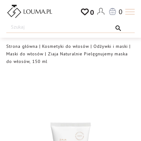
Przejdź
0
0
do
Drogeria
treści
Louma.pl
Strona główna
|
Kosmetyki do włosów
|
Odżywki i maski
|
Maski do włosów
| Ziaja Naturalnie Pielęgnujemy maska
do włosów, 150 ml