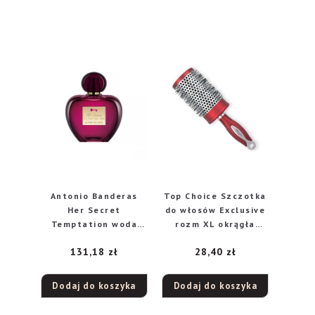
Antonio Banderas
Top Choice Szczotka
Her Secret
do włosów Exclusive
Temptation woda
rozm XL okrągła
toaletowa dla
silver/burgund
131,18
zł
28,40
zł
kobiet, 80 ml
62049-01
Dodaj do koszyka
Dodaj do koszyka