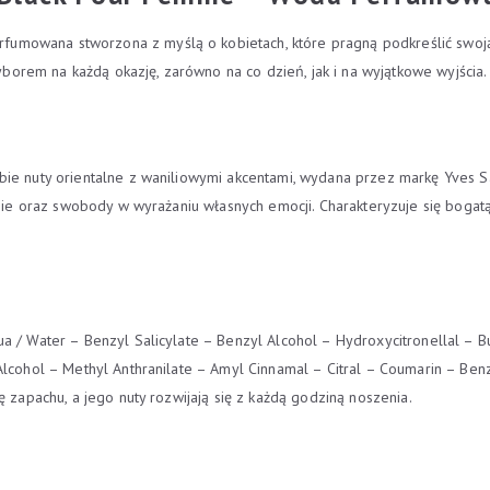
umowana stworzona z myślą o kobietach, które pragną podkreślić swoją
rem na każdą okazję, zarówno na co dzień, jak i na wyjątkowe wyjścia.
bie nuty orientalne z waniliowymi akcentami, wydana przez markę Yves S
ebie oraz swobody w wyrażaniu własnych emocji. Charakteryzuje się bogatą,
ua / Water – Benzyl Salicylate – Benzyl Alcohol – Hydroxycitronellal –
Alcohol – Methyl Anthranilate – Amyl Cinnamal – Citral – Coumarin – Be
ę zapachu, a jego nuty rozwijają się z każdą godziną noszenia.