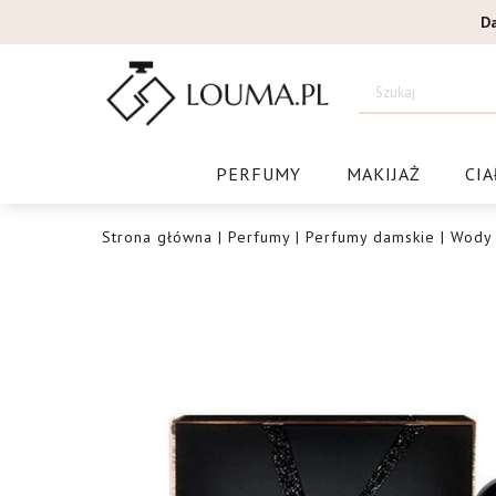
Przejdź
D
do
treści
Drogeri
PERFUMY
MAKIJAŻ
CIA
Strona główna
|
Perfumy
|
Perfumy damskie
|
Wody