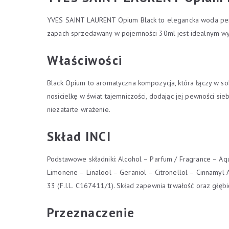
YVES SAINT LAURENT Opium Black to elegancka woda perf
zapach sprzedawany w pojemności 30ml jest idealnym wybo
Właściwości
Black Opium to aromatyczna kompozycja, która łączy w so
nosicielkę w świat tajemniczości, dodając jej pewności si
niezatarte wrażenie.
Skład INCI
Podstawowe składniki: Alcohol – Parfum / Fragrance – Aq
Limonene – Linalool – Geraniol – Citronellol – Cinnamyl 
33 (F.I.L. C167411/1). Skład zapewnia trwałość oraz głębi
Przeznaczenie