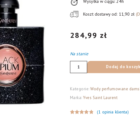
Wysyłka w ciągu: 24h
Koszt dostawy od: 11,90 zł
(
284,99
zł
Na stanie
ilość
Dodaj do koszy
YVES
SAINT
LAURENT
Kategorie:
Wody perfumowane dams
Opium
Marka:
Yves Saint Laurent
Black
(
1
opinia klienta)
Pour
Oceniony
1
Femme
5.00
na 5
woda
na
perfumowana,
podstawie