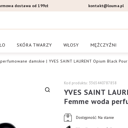
armowa dostawa od 199zł
kontakt@louma.pl
a Louma.pl
ŁO
SKÓRA TWARZY
WŁOSY
MĘŻCZYŹNI
 perfumowane damskie
| YVES SAINT LAURENT Opium Black Pou
Kod produktu: 3365440787858
YVES SAINT LAURE
🔍
Femme woda perfu
Dostępność: Na stanie