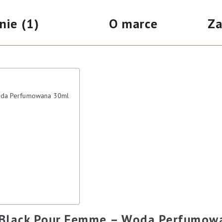
spray
oceny
nie (1)
O marce
Za
klienta
30ml
oda Perfumowana 30ml
Black Pour Femme – Woda Perfumow