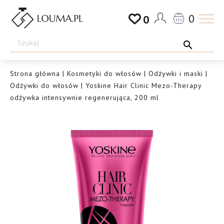
Przejdź
0
0
do
Drogeria
treści
Louma.pl
Strona główna
|
Kosmetyki do włosów
|
Odżywki i maski
|
Odżywki do włosów
| Yoskine Hair Clinic Mezo-Therapy
odżywka intensywnie regenerująca, 200 ml