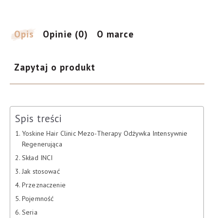
intensywnie
regenerująca,
200
Opis
Opinie (0)
O marce
ml
Zapytaj o produkt
Spis treści
Yoskine Hair Clinic Mezo-Therapy Odżywka Intensywnie
Regenerująca
Skład INCI
Jak stosować
Przeznaczenie
Pojemność
Seria