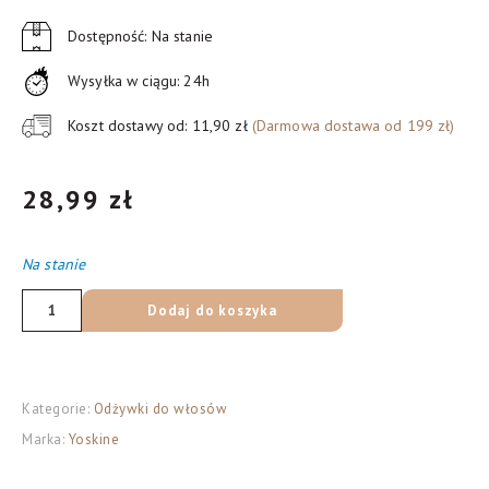
Dostępność: Na stanie
Wysyłka w ciągu: 24h
Koszt dostawy od: 11,90 zł
(Darmowa dostawa od 199 zł)
28,99
zł
Na stanie
ilość
Dodaj do koszyka
Yoskine
Hair
Clinic
Kategorie:
Odżywki do włosów
Mezo-
Marka:
Yoskine
Therapy
odżywka