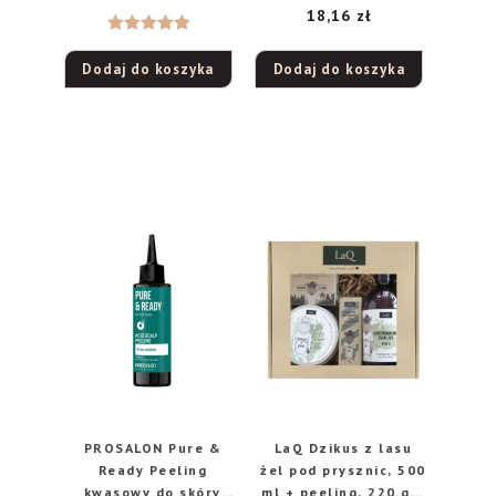
18,16
zł
Oceniono
Dodaj do koszyka
Dodaj do koszyka
5.00
na 5
PROSALON Pure &
LaQ Dzikus z lasu
Ready Peeling
żel pod prysznic, 500
kwasowy do skóry
ml + peeling, 220 g +