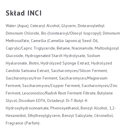
Skład INCI
Water (Aqua), Cetearyl Alcohol, Glycerin, Distearoylethyl
Dimonium Chloride, Bis-(Isostearoyl/Oleoyl Isopropyl) Dimonium
Methosulfate, Camellia (Camellia Japonica) Seed Oil,
Caprylic/Capric Triglyceride, Betaine, Niacinamide, Maltooligosyl
Glucoside, Hydrogenated Starch Hydrolysate, Sodium
Hyaluronate, Biotin, Hydrolyzed Sponge Extract, Hydrolyzed
Candida Saitoana Extract, Saccharomyces/Silicon Ferment,
Saccharomyces/Iron Ferment, Saccharomyces/Magnesium
Ferment, Saccharomyces/Copper Ferment, Saccharomyces/Zinc
Ferment, Leuconostoc/Radish Root Ferment Filtrate, Butylene
Glycol, Disodium EDTA, Octadecyl Di-T-Butyl-4-
Hydroxyhydrocinnamate, Phenoxyethanol, Benzyl Alcohol, 1,2-
Hexanediol, Ethylhexylglycerin, Benzyl Salicylate, Citronellol,
Fragrance (Parfum).