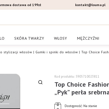
armowa dostawa od 199zł
kontakt@louma.pl
a Louma.pl
ŁO
SKÓRA TWARZY
WŁOSY
MĘŻCZYŹNI
o stylizacji włosów
|
Gumki i spinki do włosów
| Top Choice Fash
Kod produktu: 5905710023811
Top Choice Fashion
🔍
„Pyk” perła srebrn
Dostępność: Na stanie