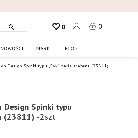
0
0
NOWOŚCI
MARKI
BLOG
ion Design Spinki typu „Pyk” perła srebrna (23811)
 Design Spinki typu
a (23811) -2szt