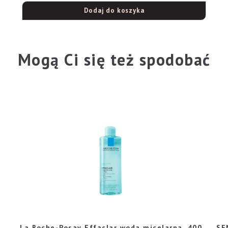
Dodaj do koszyka
Mogą Ci się też spodobać
La Roche-Posay Effaclar woda micelarna, 400
SE