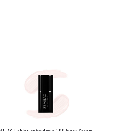
MILAC Lakier hybrydowy 155 Ivory Cream –