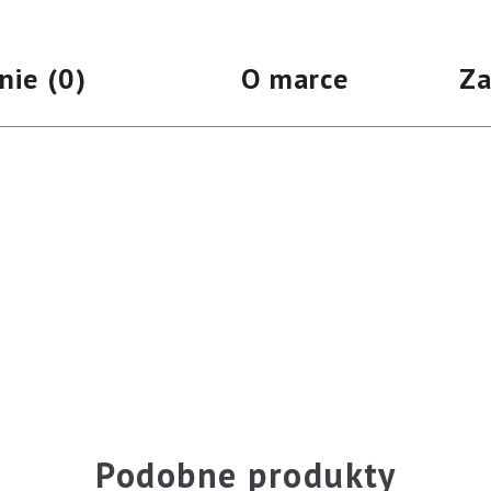
srebrna
(23811)
nie (0)
O marce
Za
-2szt
Podobne produkty