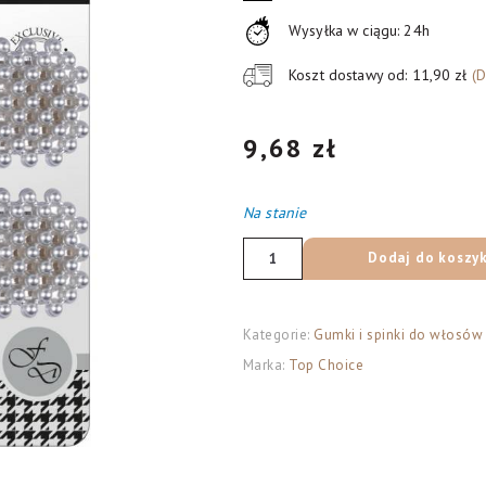
Wysyłka w ciągu: 24h
Koszt dostawy od: 11,90 zł
(
9,68
zł
Na stanie
ilość
Dodaj do koszy
Top
Choice
Fashion
Kategorie:
Gumki i spinki do włosów
Design
Marka:
Top Choice
Spinki
typu
"Pyk"
perła