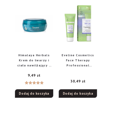
Himalaya Herbals
Eveline Cosmetics
Krem do twarzy i
Face Therapy
ciała nawilżający z
Professional
wit.E 50ml
Nawilżający krem SPF
9,49
zł
50, 30 ml
30,49
zł
Oceniono
Dodaj do koszyka
Dodaj do koszyka
5.00
na 5