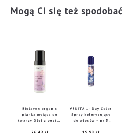
Mogą Ci się też spodobać
Biolaven organic
VENITA 1- Day Color
pianka myjąca do
Spray koloryzujący
twarzy Olej z pestek
do włosów – nr 5
winogron & Olejek
Navy Blue
26,49
zł
19,98
zł
lawendowy, 150 ml
(granatowy) 50ml