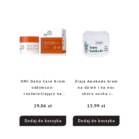
OMI Daily Care Krem
Ziaja Awokado krem
odżywczo-
na dzień i na noc
rozświetlający na
skóra sucha i
dzień i na noc –
zmęczona, 75 ml
29,06
zł
15,99
zł
każdy rodzaj cery
50ml
Dodaj do koszyka
Dodaj do koszyka