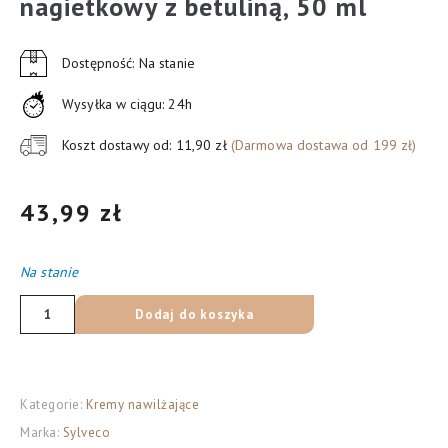
nagietkowy z betuliną, 50 ml
Dostępność: Na stanie
Wysyłka w ciągu: 24h
Koszt dostawy od: 11,90 zł
(Darmowa dostawa od 199 zł)
43,99
zł
Na stanie
ilość
Dodaj do koszyka
Sylveco
krem
brzozowo-
Kategorie:
Kremy nawilżające
nagietkowy
Marka:
Sylveco
z