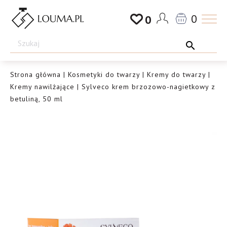
Przejdź
0
0
do
Drogeria
treści
Louma.pl
Strona główna
|
Kosmetyki do twarzy
|
Kremy do twarzy
|
Kremy nawilżające
| Sylveco krem brzozowo-nagietkowy z
betuliną, 50 ml