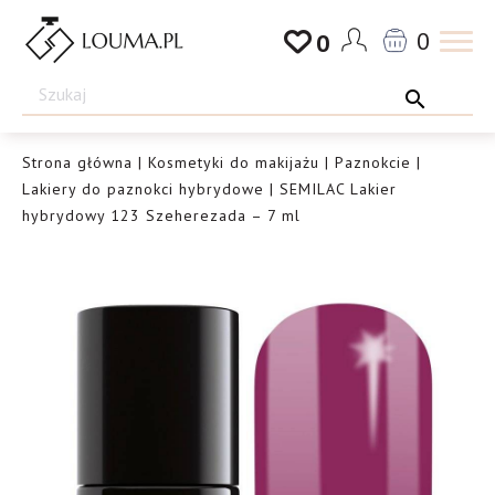
Przejdź
0
0
do
Drogeria
treści
Louma.pl
Strona główna
|
Kosmetyki do makijażu
|
Paznokcie
|
Lakiery do paznokci hybrydowe
| SEMILAC Lakier
hybrydowy 123 Szeherezada – 7 ml