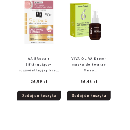
AA 5Repair
VIVA OLIVA Krem-
liftingująco-
maska do twarzy
rozświetlający krem
Mezo
do twarzy na dzień
Peptydy+Hialuron
26,99
zł
56,43
zł
50+, 50 ml
Aktywne Odżywianie
– na noc 75ml
Dodaj do koszyka
Dodaj do koszyka