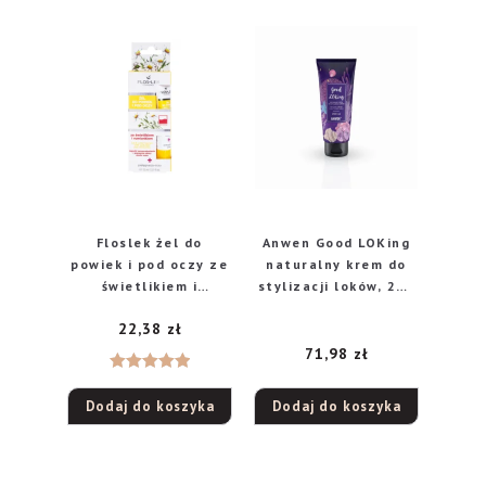
Floslek żel do
Anwen Good LOKing
powiek i pod oczy ze
naturalny krem do
świetlikiem i
stylizacji loków, 200
rumiankiem, 15 ml
ml
22,38
zł
71,98
zł
Oceniono
Dodaj do koszyka
Dodaj do koszyka
5.00
na 5