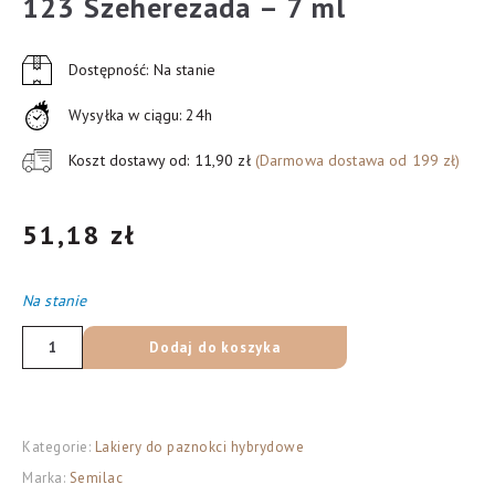
123 Szeherezada – 7 ml
Dostępność: Na stanie
Wysyłka w ciągu: 24h
Koszt dostawy od: 11,90 zł
(Darmowa dostawa od 199 zł)
51,18
zł
Na stanie
ilość
Dodaj do koszyka
SEMILAC
Lakier
hybrydowy
Kategorie:
Lakiery do paznokci hybrydowe
123
Marka:
Semilac
Szeherezada