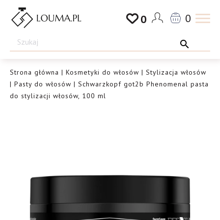
Przejdź
0
0
do
Drogeria
treści
Louma.pl
Strona główna
|
Kosmetyki do włosów
|
Stylizacja włosów
|
Pasty do włosów
| Schwarzkopf got2b Phenomenal pasta
do stylizacji włosów, 100 ml