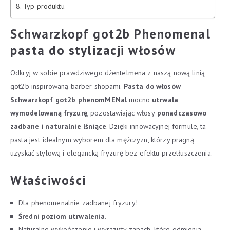
Typ produktu
Schwarzkopf got2b Phenomenal
pasta do stylizacji włosów
Odkryj w sobie prawdziwego dżentelmena z naszą nową linią
got2b inspirowaną barber shopami.
Pasta do włosów
Schwarzkopf got2b phenomMENal
mocno
utrwala
wymodelowaną fryzurę
, pozostawiając włosy
ponadczasowo
zadbane i naturalnie lśniące
. Dzięki innowacyjnej formule, ta
pasta jest idealnym wyborem dla mężczyzn, którzy pragną
uzyskać stylową i elegancką fryzurę bez efektu przetłuszczenia.
Właściwości
Dla phenomenalnie zadbanej fryzury!
Średni poziom utrwalenia
.
Naturalne wykończenie i wyrazisty zapach, które odmienia