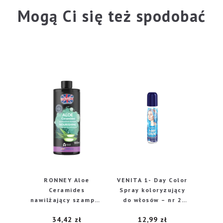
Mogą Ci się też spodobać
RONNEY Aloe
VENITA 1- Day Color
Ceramides
Spray koloryzujący
nawilżający szampon
do włosów – nr 2
do włosów suchych i
Ocean Blue
34,42
zł
12,99
zł
matowych, 1000 ml
(niebieski) 50ml