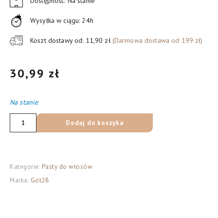
Dostępność: Na stanie
Wysyłka w ciągu: 24h
Koszt dostawy od: 11,90 zł
(Darmowa dostawa od 199 zł)
30,99
zł
Na stanie
ilość
Dodaj do koszyka
Schwarzkopf
got2b
Phenomenal
Kategorie:
Pasty do włosów
pasta
Marka:
Got2B
do
stylizacji
włosów,