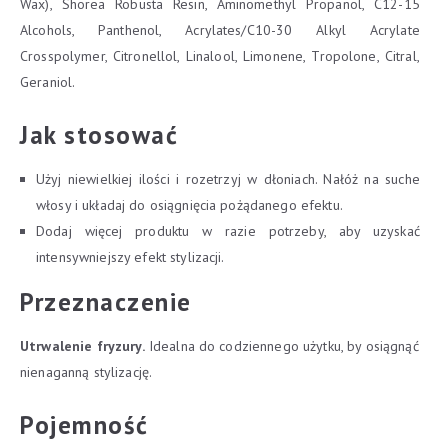
Wax), Shorea Robusta Resin, Aminomethyl Propanol, C12-15
Alcohols, Panthenol, Acrylates/C10-30 Alkyl Acrylate
Crosspolymer, Citronellol, Linalool, Limonene, Tropolone, Citral,
Geraniol.
Jak stosować
Użyj niewielkiej ilości i rozetrzyj w dłoniach. Nałóż na suche
włosy i układaj do osiągnięcia pożądanego efektu.
Dodaj więcej produktu w razie potrzeby, aby uzyskać
intensywniejszy efekt stylizacji.
Przeznaczenie
Utrwalenie fryzury.
Idealna do codziennego użytku, by osiągnąć
nienaganną stylizację.
Pojemność