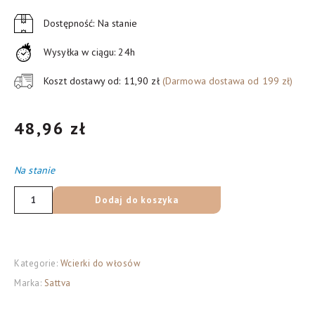
Dostępność: Na stanie
Wysyłka w ciągu: 24h
Koszt dostawy od: 11,90 zł
(Darmowa dostawa od 199 zł)
48,96
zł
Na stanie
ilość
Dodaj do koszyka
Sattva
Stimulating
Scalp
Kategorie:
Wcierki do włosów
Tonic
Marka:
Sattva
wcierka
stymulująca