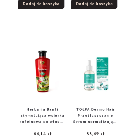
Dodaj do koszyka
Dodaj do koszyka
Herbaria Banfi
TOŁPA Dermo Hair
stymulująca wcierka
Przetłuszczanie
kofeinowa do włosów
Serum normalizujące
Żeń-szeń, 250 ml
do skóry głowy 75 ml
64,14
zł
33,49
zł