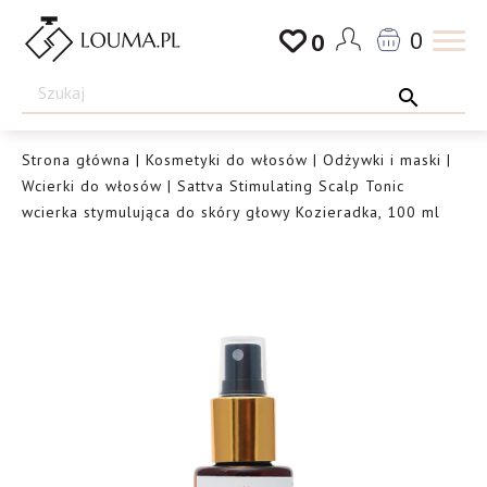
Przejdź
0
0
do
Drogeria
treści
Louma.pl
Strona główna
|
Kosmetyki do włosów
|
Odżywki i maski
|
Wcierki do włosów
| Sattva Stimulating Scalp Tonic
wcierka stymulująca do skóry głowy Kozieradka, 100 ml