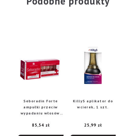
Podobne produkty
Seboradin Forte
KillyS aplikator do
ampułki przeciw
wcierek, 1 szt.
wypadaniu włosów,
14 sztuk
85,54
zł
25,99
zł