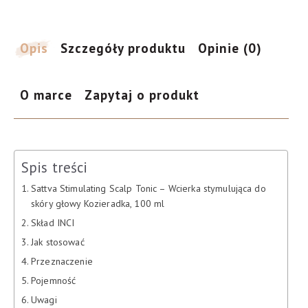
do
skóry
głowy
Opis
Szczegóły produktu
Opinie (0)
Kozieradka,
100
O marce
Zapytaj o produkt
ml
Spis treści
Sattva Stimulating Scalp Tonic – Wcierka stymulująca do
skóry głowy Kozieradka, 100 ml
Skład INCI
Jak stosować
Przeznaczenie
Pojemność
Uwagi