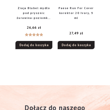
Ziaja Blubel mydło
Paese Run For Cover
pod prysznic
korektor 20 Ivory, 9
żurawina-poziomka,
ml
500 ml
26,66
zł
27,49
zł
Oceniono
Dodaj do koszyka
Dodaj do koszyka
5.00
na 5
Dołącz do naszego