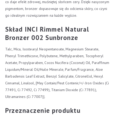
co daje efekt zdrowej, muśniętej słońcem cery. Dzięki nasyconym
pigmentom, bronzer dopasowuje się do odcienia skóry, co czyni
go idealnym rozwiązaniem na każde wyjście.
Skład INCI Rimmel Natural
Bronzer 002 Sunbronze
Talc, Mica, Isostearyl Neopentanoate, Magnesium Stearate,
Phenyl Trimethicone, Polybutene, Methylparaben, Tocopheryl
Acetate, Propylparaben, Cocos Nucifera (Coconut) Oil, Paraffinum
Liquidum/Mineral Oil/Huile Minerale, Parfum/Fragrance, Aloe
Barbadensis Leaf Extract, Benzyl Salicylate, Citronellol, Hexyl
Cinnamal, Linalool, [May Contain/Peut Contenir/+/-:Iron Oxides (Ci
77491, Ci 77492, Ci 77499), Titanium Dioxide (Ci 77891),
Ultramarines (Ci 77007)].
Przeznaczenie produktu