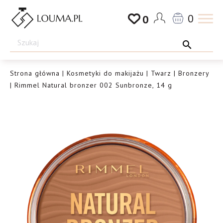
Przejdź
0
0
do
Drogeria
treści
Louma.pl
Strona główna
|
Kosmetyki do makijażu
|
Twarz
|
Bronzery
| Rimmel Natural bronzer 002 Sunbronze, 14 g