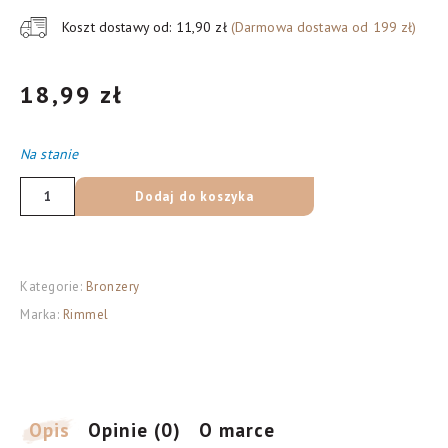
Koszt dostawy od: 11,90 zł
(Darmowa dostawa od 199 zł)
18,99
zł
Na stanie
ilość
Dodaj do koszyka
Rimmel
Natural
bronzer
Kategorie:
Bronzery
002
Marka:
Rimmel
Sunbronze,
14
g
Opis
Opinie (0)
O marce