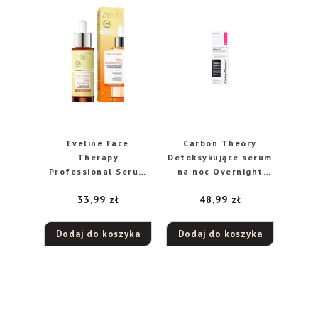
Eveline Face
Carbon Theory
Therapy
Detoksykujące serum
Professional Serum
na noc Overnight
Shot Kuracja 15%
Detox Seru
33,99
zł
48,99
zł
witaminy C + Cg na
twarz, szyję i dekolt
30ml
Dodaj do koszyka
Dodaj do koszyka