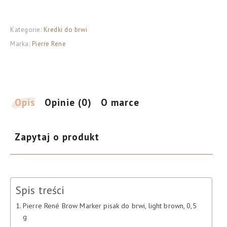
René
Brow
Kategorie:
Kredki do brwi
Marker
Marka:
Pierre Rene
pisak
do
brwi,
light
brown,
Opis
Opinie (0)
O marce
0,5
g
Zapytaj o produkt
Spis treści
Pierre René Brow Marker pisak do brwi, light brown, 0,5
g