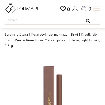
Przejdź
0
0
do
Drogeria
treści
Louma.pl
Strona główna
|
Kosmetyki do makijażu
|
Brwi
|
Kredki do
brwi
| Pierre René Brow Marker pisak do brwi, light brown,
0,5 g