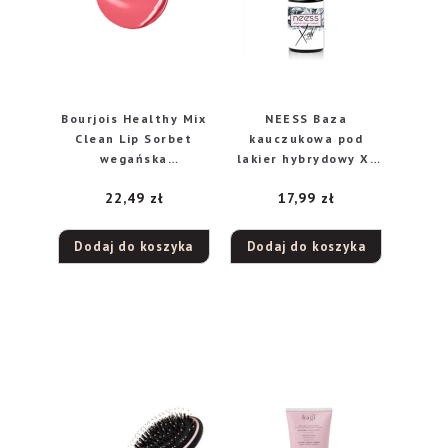
Bourjois Healthy Mix
NEESS Baza
Clean Lip Sorbet
kauczukowa pod
wegańska
lakier hybrydowy X-
nawilżająca pomadka
Silv 4ml
22,49
zł
17,99
zł
do ust 04 Scoop’ink,
7,4 g
Dodaj do koszyka
Dodaj do koszyka