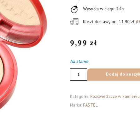
Wysyłka w ciągu: 24h
Koszt dostawy od: 11,90 zł
(
9,99
zł
Na stanie
ilość
Dodaj do koszy
PASTEL
Pro
Fashion
Kategorie:
Rozświetlacze w kamieniu
Stardust
Marka:
PASTEL
Highlighter
Rozświetlacz
w
kamieniu