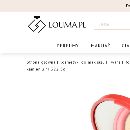
Przejdź
D
do
treści
Drogeri
PERFUMY
MAKIJAŻ
CIA
Strona główna
|
Kosmetyki do makijażu
|
Twarz
|
Ro
kamieniu nr 322 8g