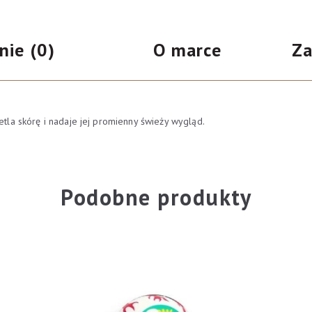
nr
322
nie (0)
O marce
Za
8g
etla skórę i nadaje jej promienny świeży wygląd.
Podobne produkty