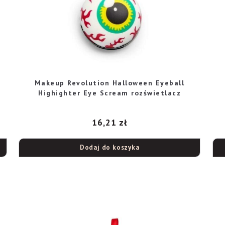
Makeup Revolution Halloween Eyeball
Highighter Eye Scream rozświetlacz
16,21
zł
Dodaj do koszyka