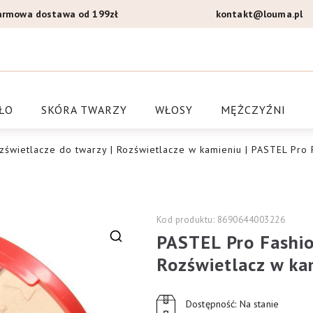
armowa dostawa od 199zł
kontakt@louma.pl
a Louma.pl
ŁO
SKÓRA TWARZY
WŁOSY
MĘŻCZYŹNI
zświetlacze do twarzy
|
Rozświetlacze w kamieniu
| PASTEL Pro F
Kod produktu: 8690644003226
PASTEL Pro Fashio
🔍
Rozświetlacz w ka
Dostępność: Na stanie