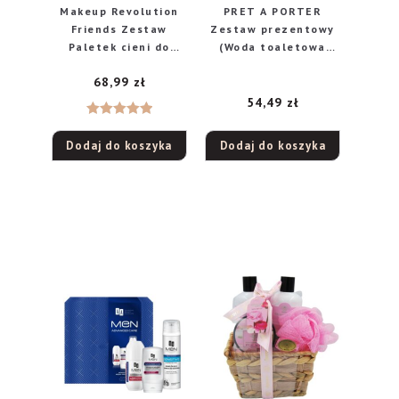
Makeup Revolution
PRET A PORTER
Friends Zestaw
Zestaw prezentowy
Paletek cieni do
(Woda toaletowa
powiek The One With
50ml+Dezodorant
68,99
zł
All The Thanks 1
spray 200ml)
op.-3szt
54,49
zł
Oceniono
Dodaj do koszyka
Dodaj do koszyka
5.00
na 5