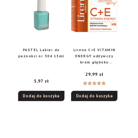
PASTEL Lakier do
Lirene C+E VITAMIN
paznokci nr 304 13ml
ENERGY odżywczy
krem głęboko
nawilżający, 50 ml
29,99
zł
5,97
zł
Oceniono
Dodaj do koszyka
Dodaj do koszyka
5.00
na 5