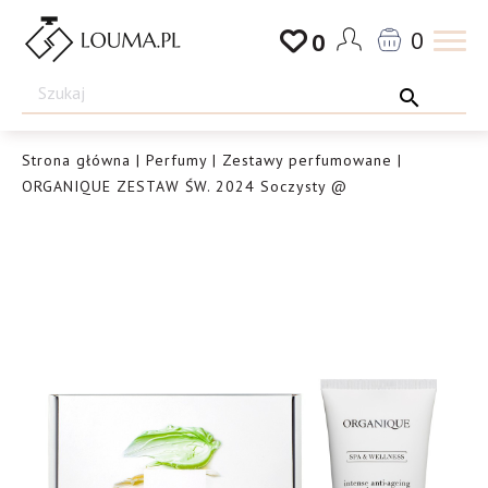
Przejdź
0
0
do
Drogeria
treści
Louma.pl
Strona główna
|
Perfumy
|
Zestawy perfumowane
|
ORGANIQUE ZESTAW ŚW. 2024 Soczysty @