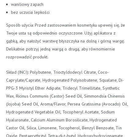
waniliowy zapach
bez uczucia lepkości
Sposób użycia: Przed zastosowaniem kosmetyku upewnij się, że
Twoje usta są odpowiednio oczyszczone. Użyj aplikatora z
gąbką, aby nałożyć warstwę błyszczyka na dolną i górną wargę.
Delikatnie potrzyj jedną wargą o drugą, aby równomiernie
rozprowadzić produkt.
Skład (INCI): Polybutene, Trioctyldodecyl Citrate, Coco-
Caprylate/Caprate, Hydrogenated Polyisobutene, Squalane, Di-
PPG-3 Myristyl Ether Adipate, Tridecyl Trimellitate, Synthetic
Wax, Ricinus Communis (Castor) Seed Oil, Simmondsia Chinensis
(Jojoba) Seed Oil, Aroma/Flavor, Persea Gratissima (Avocado) Oil,
Hydrogenated Vegetable Oil, Tocopheryl Acetate, Sodium
Hyaluronate, Calcium Aluminum Borosilicate, Hydrogenated
Castor Oil, Silica, Limonene, Tocopherol, Benzyl Benzoate, Tin
Oxide, Pentaerythrityl Tetra-di-t-butyl Hydroxyhydrocinnamate,