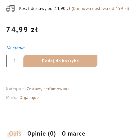
Koszt dostawy od: 11,90 zł
(Darmowa dostawa od 199 zł)
74,99
zł
Na stanie
ilość
Dodaj do koszyka
ORGANIQUE
ZESTAW
ŚW.
Kategorie:
Zestawy perfumowane
2024
Marka:
Organique
Soczysty
@
Opis
Opinie (0)
O marce