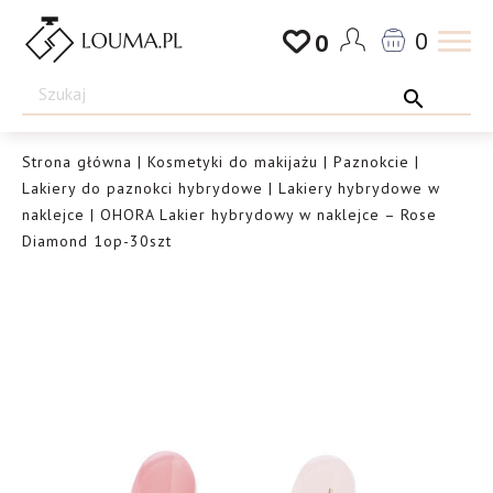
Przejdź
0
0
do
Drogeria
treści
Louma.pl
Strona główna
|
Kosmetyki do makijażu
|
Paznokcie
|
Lakiery do paznokci hybrydowe
|
Lakiery hybrydowe w
naklejce
| OHORA Lakier hybrydowy w naklejce – Rose
Diamond 1op-30szt