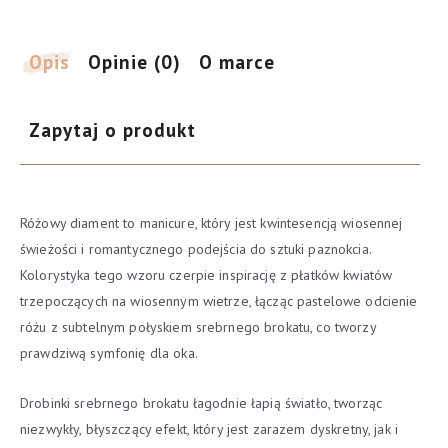
Rose
Diamond
1op-
Opis
Opinie (0)
O marce
30szt
Zapytaj o produkt
Różowy diament to manicure, który jest kwintesencją wiosennej
świeżości i romantycznego podejścia do sztuki paznokcia.
Kolorystyka tego wzoru czerpie inspirację z płatków kwiatów
trzepoczących na wiosennym wietrze, łącząc pastelowe odcienie
różu z subtelnym połyskiem srebrnego brokatu, co tworzy
prawdziwą symfonię dla oka.
Drobinki srebrnego brokatu łagodnie łapią światło, tworząc
niezwykły, błyszczący efekt, który jest zarazem dyskretny, jak i