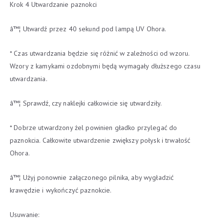
Krok 4 Utwardzanie paznokci
â™¦ Utwardź przez 40 sekund pod lampą UV Ohora.
* Czas utwardzania będzie się różnić w zależności od wzoru.
Wzory z kamykami ozdobnymi będą wymagały dłuższego czasu
utwardzania.
â™¦ Sprawdź, czy naklejki całkowicie się utwardziły.
* Dobrze utwardzony żel powinien gładko przylegać do
paznokcia. Całkowite utwardzenie zwiększy połysk i trwałość
Ohora.
â™¦ Użyj ponownie załączonego pilnika, aby wygładzić
krawędzie i wykończyć paznokcie.
Usuwanie: