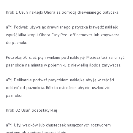
Krok 1 Usuń naklejki Ohora za pomocą drewnianego patyczka
â™¦ Podważ, używając drewnianego patyczka krawędź naklejki i
wpuść kilka kropli Ohora Easy Peel off remover lub zmywacza
do paznokci
Poczekaj 30 s. aż płyn wniknie pod naklejkę. Możesz też zanurzyć
paznokcie na minutę w pojemniku z niewielką ilością zmywacza.
â™¦ Delikatnie podważ patyczkiem naklejką aby ją w całości
odkleić od paznokcia. Rób to ostrożnie, aby nie uszkodzić
paznokci.
Krok 02 Usuń pozostały klej
â™¦ Użyj wacików lub chusteczek nasączonych roztworem
acetonu, aby zetrzeć resztki kleju.