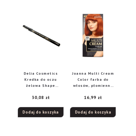
Delia Cosmetics
Joanna Multi Cream
Kredka do oczu
Color farba do
żelowa Shape
włosów, płomienny
Master Black
rudy 43, 1 szt.
30,08
zł
16,99
zł
Dodaj do koszyka
Dodaj do koszyka