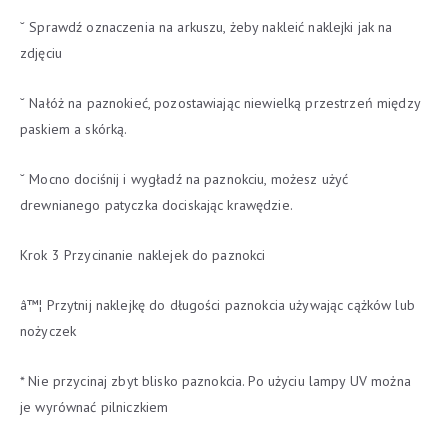
˘ Sprawdź oznaczenia na arkuszu, żeby nakleić naklejki jak na
zdjęciu
˘ Nałóż na paznokieć, pozostawiając niewielką przestrzeń między
paskiem a skórką.
˘ Mocno dociśnij i wygładź na paznokciu, możesz użyć
drewnianego patyczka dociskając krawędzie.
Krok 3 Przycinanie naklejek do paznokci
â™¦ Przytnij naklejkę do długości paznokcia używając cążków lub
nożyczek
* Nie przycinaj zbyt blisko paznokcia. Po użyciu lampy UV można
je wyrównać pilniczkiem