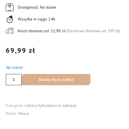
Dostępność: Na stanie
Wysyłka w ciągu: 24h
Koszt dostawy od: 11,90 zł
(Darmowa dostawa od 199 zł)
69,99
zł
Na stanie
ilość
Dodaj do koszyka
OHORA
Lakier
hybrydowy
Kategorie:
Lakiery hybrydowe w naklejce
w
Marka:
Ohora
naklejce
-