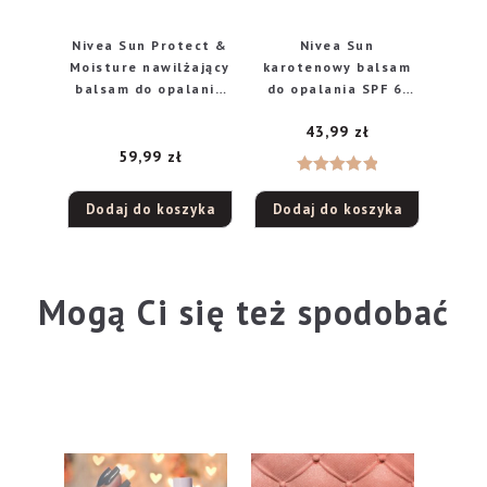
Nivea Sun Protect &
Nivea Sun
Moisture nawilżający
karotenowy balsam
balsam do opalania
do opalania SPF 6,
SPF 30, 200 ml
200 ml
43,99
zł
59,99
zł
Oceniono
Dodaj do koszyka
Dodaj do koszyka
5.00
na 5
Mogą Ci się też spodobać