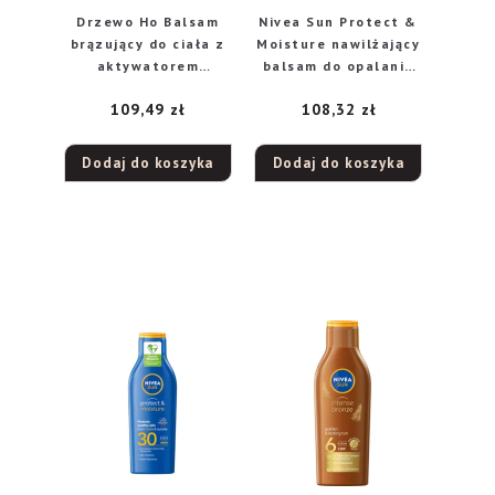
Drzewo Ho Balsam
Nivea Sun Protect &
brązujący do ciała z
Moisture nawilżający
aktywatorem
balsam do opalania
opalania i złotymi
SPF 50+, 200 ml
109,49
zł
108,32
zł
drobinkami, 190 ml
Dodaj do koszyka
Dodaj do koszyka