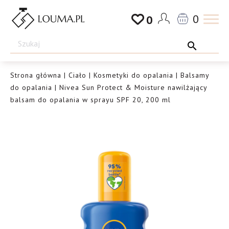
Przejdź
0
0
do
Drogeria
treści
Louma.pl
Strona główna
|
Ciało
|
Kosmetyki do opalania
|
Balsamy
do opalania
| Nivea Sun Protect & Moisture nawilżający
balsam do opalania w sprayu SPF 20, 200 ml