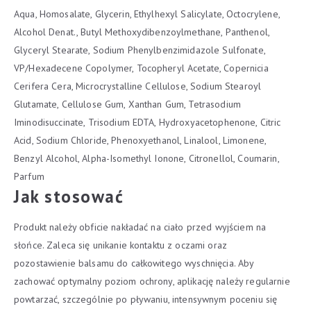
Aqua, Homosalate, Glycerin, Ethylhexyl Salicylate, Octocrylene,
Alcohol Denat., Butyl Methoxydibenzoylmethane, Panthenol,
Glyceryl Stearate, Sodium Phenylbenzimidazole Sulfonate,
VP/Hexadecene Copolymer, Tocopheryl Acetate, Copernicia
Cerifera Cera, Microcrystalline Cellulose, Sodium Stearoyl
Glutamate, Cellulose Gum, Xanthan Gum, Tetrasodium
Iminodisuccinate, Trisodium EDTA, Hydroxyacetophenone, Citric
Acid, Sodium Chloride, Phenoxyethanol, Linalool, Limonene,
Benzyl Alcohol, Alpha-Isomethyl Ionone, Citronellol, Coumarin,
Parfum
Jak stosować
Produkt należy obficie nakładać na ciało przed wyjściem na
słońce. Zaleca się unikanie kontaktu z oczami oraz
pozostawienie balsamu do całkowitego wyschnięcia. Aby
zachować optymalny poziom ochrony, aplikację należy regularnie
powtarzać, szczególnie po pływaniu, intensywnym poceniu się