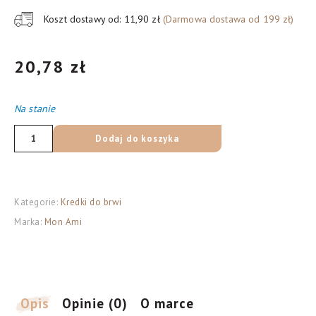
Koszt dostawy od: 11,90 zł
(Darmowa dostawa od 199 zł)
20,78
zł
Na stanie
ilość
Dodaj do koszyka
MON
AMI
Kredka
Kategorie:
Kredki do brwi
do
Marka:
Mon Ami
brwi
nr03
grafitowa
Opis
Opinie (0)
O marce