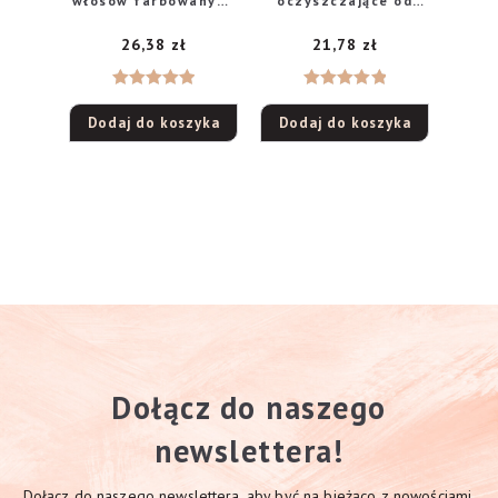
włosów farbowanych
oczyszczające od
Color Protect 390ml
twarzy 1op.-30szt
26,38
zł
21,78
zł
Oceniono
Oceniono
Dodaj do koszyka
Dodaj do koszyka
5.00
na 5
5.00
na 5
Dołącz do naszego
newslettera!
Dołącz do naszego newslettera, aby być na bieżąco z nowościami,