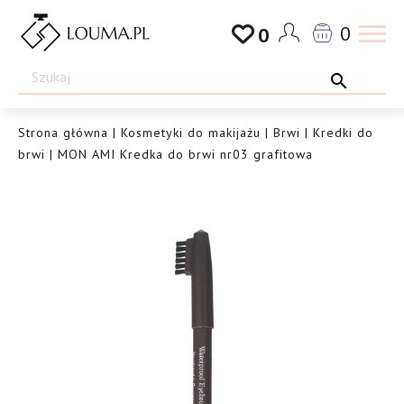
Przejdź
0
0
do
Drogeria
treści
Louma.pl
Strona główna
|
Kosmetyki do makijażu
|
Brwi
|
Kredki do
brwi
| MON AMI Kredka do brwi nr03 grafitowa