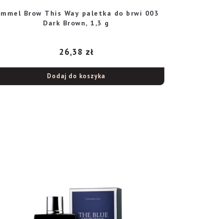
immel Brow This Way paletka do brwi 003
Dark Brown, 1,3 g
26,38
zł
Dodaj do koszyka