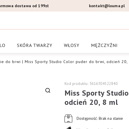
armowa dostawa od 199zł
kontakt@louma.pl
a Louma.pl
ŁO
SKÓRA TWARZY
WŁOSY
MĘŻCZYŹNI
ie do brwi
| Miss Sporty Studio Color puder do brwi, odcień 20,
Kod produktu: 3616304522840
Miss Sporty Studio
🔍
odcień 20, 8 ml
Dostępność: Brak na stanie