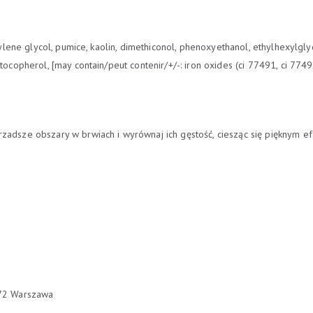
tylene glycol, pumice, kaolin, dimethiconol, phenoxyethanol, ethylhexylgly
tocopherol, [may contain/peut contenir/+/-: iron oxides (ci 77491, ci 77492
zadsze obszary w brwiach i wyrównaj ich gęstość, ciesząc się pięknym e
672 Warszawa