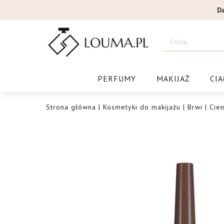
Przejdź
D
do
treści
Drogeri
PERFUMY
MAKIJAŻ
CIA
Strona główna
|
Kosmetyki do makijażu
|
Brwi
|
Cien