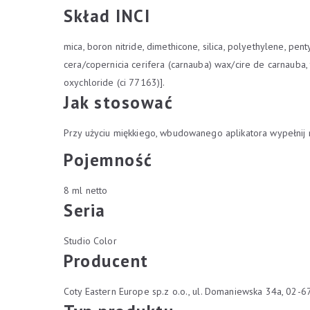
Skład INCI
mica, boron nitride, dimethicone, silica, polyethylene, pen
cera/copernicia cerifera (carnauba) wax/cire de carnauba, 
oxychloride (ci 77163)].
Jak stosować
Przy użyciu miękkiego, wbudowanego aplikatora wypełnij r
Pojemność
8 ml netto
Seria
Studio Color
Producent
Coty Eastern Europe sp.z o.o., ul. Domaniewska 34a, 02-