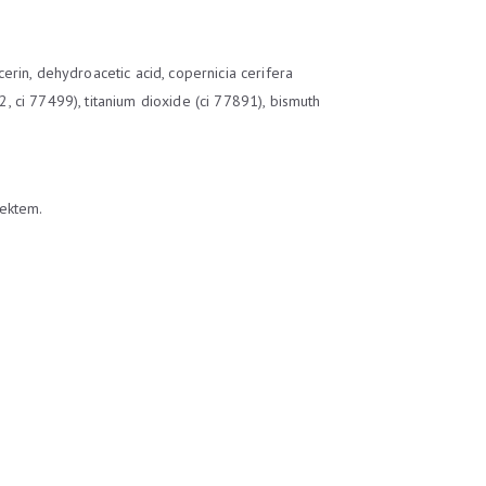
cerin, dehydroacetic acid, copernicia cerifera
, ci 77499), titanium dioxide (ci 77891), bismuth
fektem.