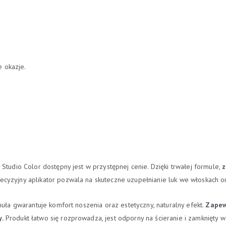
e okazje.
Studio Color dostępny jest w przystępnej cenie. Dzięki trwałej formule,
z
recyzyjny aplikator pozwala na skuteczne uzupełnianie luk we włoskach or
muła gwarantuje komfort noszenia oraz estetyczny, naturalny efekt.
Zapew
y.
Produkt łatwo się rozprowadza, jest odporny na ścieranie i zamknięty 