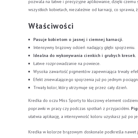
pozwala na łatwe i precyzyjne aplikowanie, dzięki czem
wszystkich kobietach, niezależnie od karnacji, co sprawi
Właściwości
Pasuje kobietom o jasnej i ciemnej karnacji.
Intensywny brązowy odcień nadający głębi spojrzeniu.
Idealna do wykonywania cienkich i grubych kresek.
Łatwe rozprowadzanie na powiece.
Wysoka zawartość pigmentów zapewniająca trwały efek
Efekt zniewalającego spojrzenia już po jednym pociągni
Trwały kolor, który utrzymuje się przez cały dzień.
Kredka do oczu Miss Sporty to kluczowy element codzienn
poprawki w pracy czy podczas spotkań z przyjaciółmi.
Pig
ułatwia aplikację, a intensywność koloru uzyskasz już po j
Kredka w kolorze brązowym doskonale podkreśla nawet ja