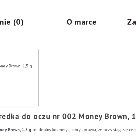
002
Money
nie (0)
O marce
Za
Brown,
1,5
g
oney Brown, 1,5 g
Kredka do oczu nr 002 Money Brown, 1
ney Brown, 1,5 g
to idealny kosmetyk, który sprawia, że oczy stają się ce