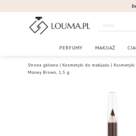
Przejdź
D
do
treści
Drogeri
PERFUMY
MAKIJAŻ
CIA
Strona główna
|
Kosmetyki do makijażu
|
Kosmetyki
Money Brown, 1,5 g