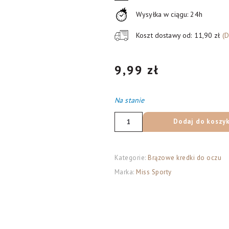
Wysyłka w ciągu: 24h
Koszt dostawy od: 11,90 zł
(
9,99
zł
Na stanie
ilość
Dodaj do koszy
Miss
Sporty
Eye
Kategorie:
Brązowe kredki do oczu
Millionaire
Marka:
Miss Sporty
Kredka
do
oczu
nr