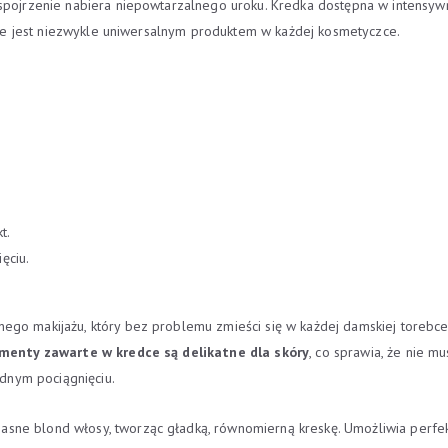
u spojrzenie nabiera niepowtarzalnego uroku. Kredka dostępna w intensy
a, że jest niezwykle uniwersalnym produktem w każdej kosmetyczce.
t.
ęciu.
ego makijażu, który bez problemu zmieści się w każdej damskiej torebc
menty zawarte w kredce są delikatne dla skóry
, co sprawia, że nie m
ednym pociągnięciu.
sne blond włosy, tworząc gładką, równomierną kreskę. Umożliwia perfekc