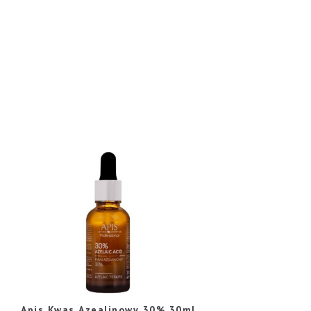
Apis Kwas Azealinowy 30% 30ml