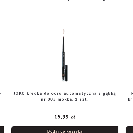
o
JOKO kredka do oczu automatyczna z gąbką
nr 005 mokka, 1 szt.
k
15,99
zł
Dodaj do koszyka