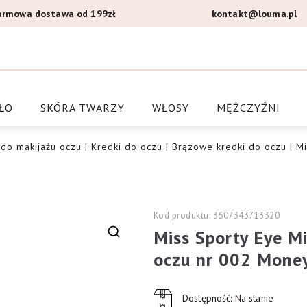
armowa dostawa od 199zł
kontakt@louma.pl
a Louma.pl
ŁO
SKÓRA TWARZY
WŁOSY
MĘŻCZYŹNI
 do makijażu oczu
|
Kredki do oczu
|
Brązowe kredki do oczu
| Mi
Kod produktu: 3607343713320
Miss Sporty Eye Mi
🔍
oczu nr 002 Money
Dostępność: Na stanie