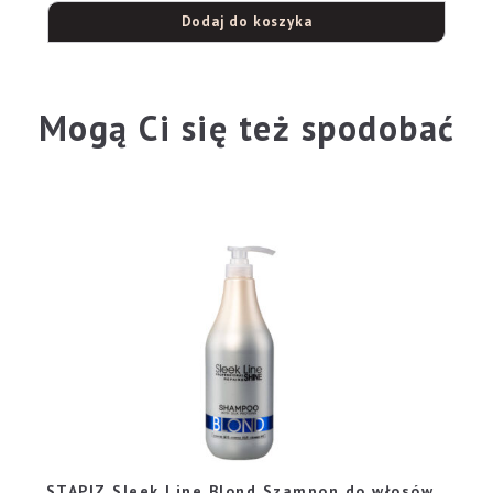
Dodaj do koszyka
Mogą Ci się też spodobać
STAPIZ Sleek Line Blond Szampon do włosów