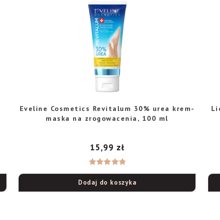
Eveline Cosmetics Revitalum 30% urea krem-
Li
maska na zrogowacenia, 100 ml
15,99
zł
Oceniono
Dodaj do koszyka
5.00
na 5