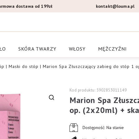
armowa dostawa od 199zł
kontakt@louma.pl
a Louma.pl
ŁO
SKÓRA TWARZY
WŁOSY
MĘŻCZYŹNI
óp
|
Maski do stóp
| Marion Spa Złuszczający zabieg do stóp 1 op
Kod produktu: 5902853011149
Marion Spa Złuszcz
🔍
op. (2x20ml) + ska
Dostępność: Na stanie