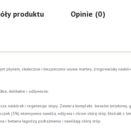
+
óły produktu
Opinie (0)
skarpetki
nym płynem, skutecznie i bezpiecznie usuwa martwy, zrogowaciały naskór
dkie, delikatne i odżywione.
szcza naskórek i regeneruje stopy. Zawiera kompleks kwasów (mlekowy, gl
ik (5%) intensywnie nawilża, odżywia i chroni skórę stóp. Ekstrakt z limo
na i betaina łagodzą podrażnienia i nawilżają skórę stóp.