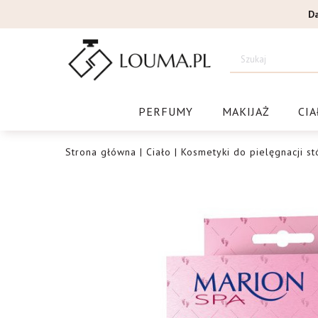
Przejdź
D
do
treści
Drogeri
PERFUMY
MAKIJAŻ
CIA
Strona główna
|
Ciało
|
Kosmetyki do pielęgnacji st