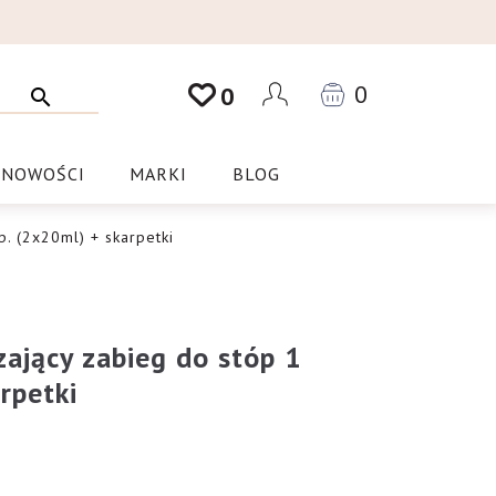
0
0
NOWOŚCI
MARKI
BLOG
. (2x20ml) + skarpetki
ający zabieg do stóp 1
rpetki