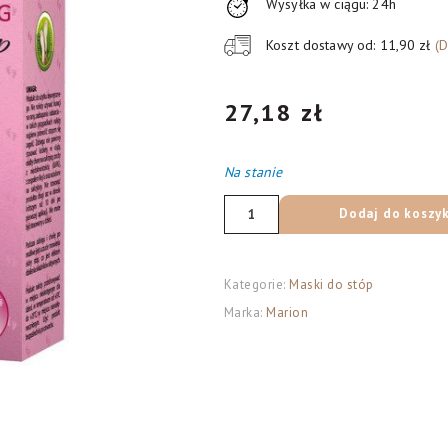
Wysyłka w ciągu: 24h
Koszt dostawy od: 11,90 zł
(
27,18
zł
Na stanie
ilość
Dodaj do koszy
Marion
Spa
Złuszczający
Kategorie:
Maski do stóp
zabieg
Marka:
Marion
do
stóp
1
op.
(2x20ml)