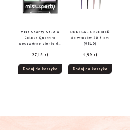
Miss Sporty Studio
DONEGAL GRZEBIEŃ
Colour Quattro
do włosów 20,3 cm
poczwórne cienie do
(9810)
powiek 416 Unicorn
27,18
zł
1,99
zł
Swag, 5 g
Dodaj do koszyka
Dodaj do koszyka