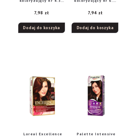
koloryzujący nr 4.36
koloryzujący nr 6.3
Gorzka Czekolada
Orzechowa Mocha
7,98
zł
7,94
zł
1szt
Dodaj do koszyka
Dodaj do koszyka
Loreal Excellence
Palette Intensive