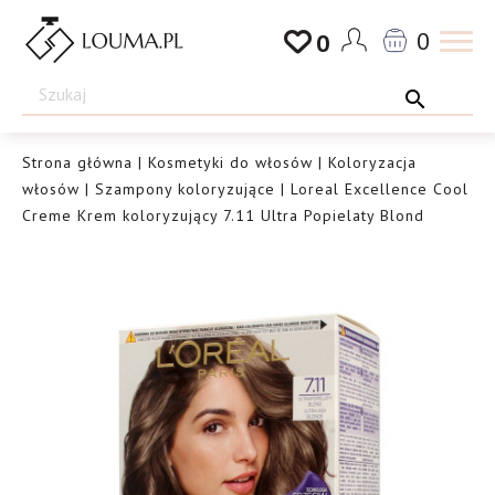
Przejdź
0
0
do
Drogeria
treści
Louma.pl
Strona główna
|
Kosmetyki do włosów
|
Koloryzacja
włosów
|
Szampony koloryzujące
| Loreal Excellence Cool
Creme Krem koloryzujący 7.11 Ultra Popielaty Blond