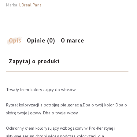
Marka:
L'Oreal Paris
Krem
koloryzujący
7.11
Ultra
Popielaty
Opis
Opinie (0)
O marce
Blond
Zapytaj o produkt
Trwały krem koloryzujący do włosów
Rytuał koloryzacji z potrójną pielęgnacją.Dba o twój kolor. Dba o
skórę twojej głowy. Dba o twoje włosy.
Ochronny krem koloryzujący wzbogacony w Pro-Keratynę i
aktywne serum chroni włosy podczas koloryzacji dla