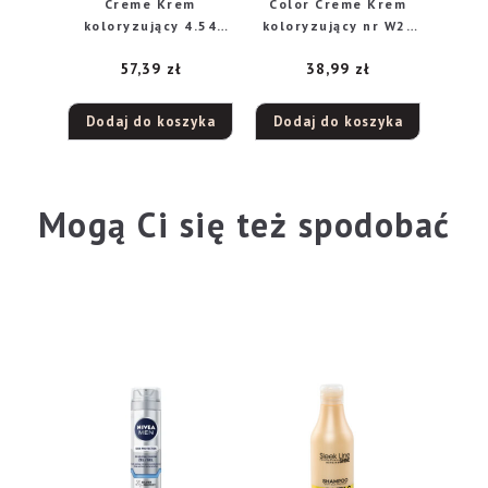
Creme Krem
Color Creme Krem
koloryzujący 4.54
koloryzujący nr W2-
brąz mahoniowo
ciemna czekolada
57,39
zł
38,99
zł
miedziany
Dodaj do koszyka
Dodaj do koszyka
Mogą Ci się też spodobać