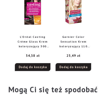
L’Oréal Casting
Garnier Color
Créme Gloss Krem
Sensation Krem
koloryzujący 300
koloryzujący 110
Ciemny Brąz
Diamond U.Blond-
54,38
zł
25,49
zł
Diamentowy
superjasny blond
Dodaj do koszyka
Dodaj do koszyka
Mogą Ci się też spodobać