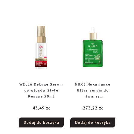
WELLA DeLuxe Serum
NUXE Nuxuriance
do włosów Style
Ultra serum do
Rescue 50ml
twarzy
przeciwstarzeniowe,
43,49
zł
273,22
zł
30 ml
Dodaj do koszyka
Dodaj do koszyka