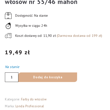
włosów nr 55/46 mahoń
Dostępność: Na stanie
Wysyłka w ciągu: 24h
Koszt dostawy od: 11,90 zł
(Darmowa dostawa od 199 zł)
19,49
zł
Na stanie
ilość
Dodaj do koszyka
Londacolor
Cream
Farba
Kategorie:
Farby do włosów
do
Marka:
Londa Professional
włosów