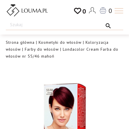
Przejdź
0
0
do
Drogeria
treści
Louma.pl
Strona główna
|
Kosmetyki do włosów
|
Koloryzacja
włosów
|
Farby do włosów
| Londacolor Cream Farba do
włosów nr 55/46 mahoń