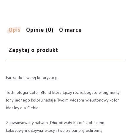
nr
55/46
mahoń
Opis
Opinie (0)
O marce
Zapytaj o produkt
Farba do trwałej koloryzacji.
Technologia Color Blend która łączy różne,bogate w pigmenty
tony jednego koloru,nadaje Twoim włosom wielotonowy kolor
idealny dla Ciebie.
Zaawansowany balsam „Długotrwały Kolor” z olejkiem
kokosowym odżywia włosy i tworzy barierę ochronną