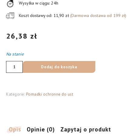
Wysyłka w ciągu: 24h
Koszt dostawy od: 11,90 zł
(Darmowa dostawa od 199 zł)
26,38
zł
Na stanie
ilość
Dodaj do koszyka
Lirene
pomadka
Ochronna
Kategorie:
Pomadki ochronne do ust
do
ust
SPF
30,
4,6
Opis
Opinie (0)
Zapytaj o produkt
g