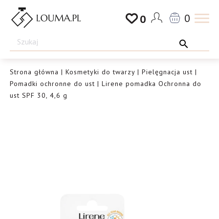
Przejdź
0
0
do
Drogeria
treści
Louma.pl
Strona główna
|
Kosmetyki do twarzy
|
Pielęgnacja ust
|
Pomadki ochronne do ust
| Lirene pomadka Ochronna do
ust SPF 30, 4,6 g