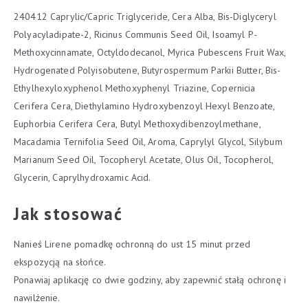
240412 Caprylic/Capric Triglyceride, Cera Alba, Bis-Diglyceryl
Polyacyladipate-2, Ricinus Communis Seed Oil, Isoamyl P-
Methoxycinnamate, Octyldodecanol, Myrica Pubescens Fruit Wax,
Hydrogenated Polyisobutene, Butyrospermum Parkii Butter, Bis-
Ethylhexyloxyphenol Methoxyphenyl Triazine, Copernicia
Cerifera Cera, Diethylamino Hydroxybenzoyl Hexyl Benzoate,
Euphorbia Cerifera Cera, Butyl Methoxydibenzoylmethane,
Macadamia Ternifolia Seed Oil, Aroma, Caprylyl Glycol, Silybum
Marianum Seed Oil, Tocopheryl Acetate, Olus Oil, Tocopherol,
Glycerin, Caprylhydroxamic Acid.
Jak stosować
Nanieś Lirene pomadkę ochronną do ust 15 minut przed
ekspozycją na słońce.
Ponawiaj aplikację co dwie godziny, aby zapewnić stałą ochronę i
nawilżenie.