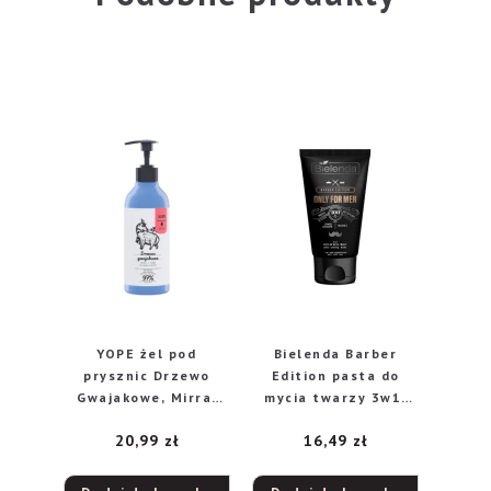
YOPE żel pod
Bielenda Barber
prysznic Drzewo
Edition pasta do
Gwajakowe, Mirra,
mycia twarzy 3w1,
Tonka, 400 ml
150 g
20,99
zł
16,49
zł