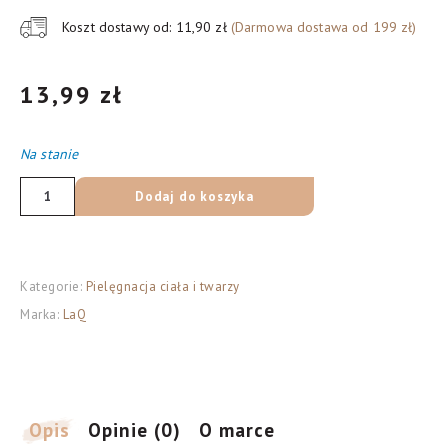
Koszt dostawy od: 11,90 zł
(Darmowa dostawa od 199 zł)
13,99
zł
Na stanie
ilość
Dodaj do koszyka
LaQ
Ryś
mydło
Kategorie:
Pielęgnacja ciała i twarzy
w
Marka:
LaQ
kostce
dla
facetów,
85
g
Opis
Opinie (0)
O marce