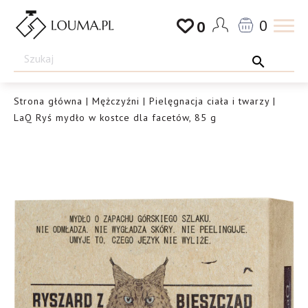
Przejdź
0
0
do
Drogeria
treści
Louma.pl
Strona główna
|
Mężczyźni
|
Pielęgnacja ciała i twarzy
|
LaQ Ryś mydło w kostce dla facetów, 85 g