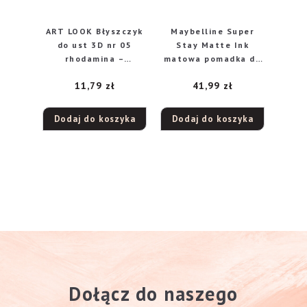
ART LOOK Błyszczyk
Maybelline Super
do ust 3D nr 05
Stay Matte Ink
rhodamina –
matowa pomadka do
soczysta truskawka
ust w płynie 175
11,79
zł
41,99
zł
Ringleader, 5 ml
Dodaj do koszyka
Dodaj do koszyka
Dołącz do naszego