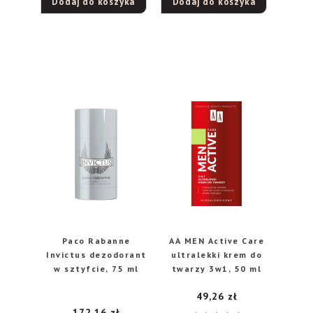
Dodaj do koszyka
Dodaj do koszyka
Paco Rabanne
AA MEN Active Care
Invictus dezodorant
ultralekki krem do
w sztyfcie, 75 ml
twarzy 3w1, 50 ml
49,26
zł
172,16
zł