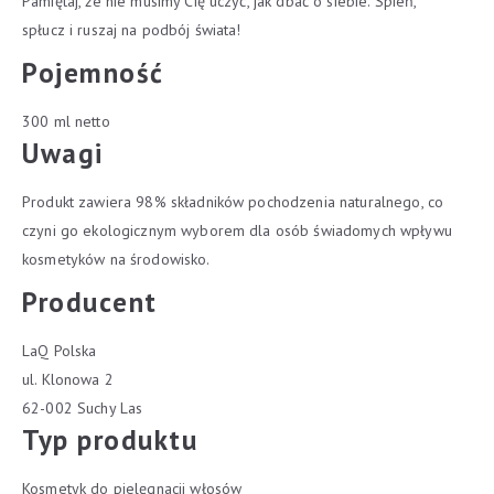
Pamiętaj, że nie musimy Cię uczyć, jak dbać o siebie. Spień,
spłucz i ruszaj na podbój świata!
Pojemność
300 ml netto
Uwagi
Produkt zawiera 98% składników pochodzenia naturalnego, co
czyni go ekologicznym wyborem dla osób świadomych wpływu
kosmetyków na środowisko.
Producent
LaQ Polska
ul. Klonowa 2
62-002 Suchy Las
Typ produktu
Kosmetyk do pielęgnacji włosów