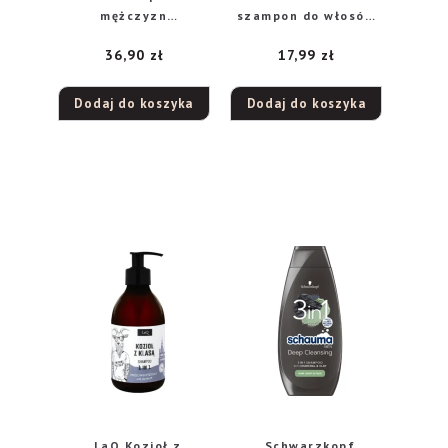
mężczyzn
szampon do włosów
wzmacniający, 400 ml
dla mężczyzn, 400 ml
36,90
zł
17,99
zł
Dodaj do koszyka
Dodaj do koszyka
LaQ Kozioł z
Schwarzkopf