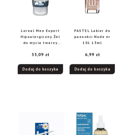
Loreal Men Expert
PASTEL Lakier do
Hipoalergiczny Żel
paznokci Nude nr
do mycia twarzy
101 13ml
Magnesium Defence
35,09
zł
6,99
zł
100ml
Dodaj do koszyka
Dodaj do koszyka