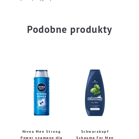
Podobne produkty
Nivea Men Strong
Schwarzkopf
Power szampon dla
Schauma For Men