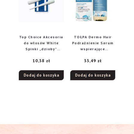
Top Choice Akcesoria
TOŁPA Dermo Hair
do włosów White
Podrażnienie Serum
Spinki „dzioby”
wspierające
(25105) rozm.L -2szt
mikrobiom skóry
10,38
zł
33,49
zł
głowy 75 ml
Dodaj do koszyka
Dodaj do koszyka