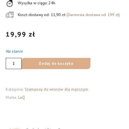
Wysyłka w ciągu: 24h
Koszt dostawy od: 11,90 zł
(Darmowa dostawa od 199 zł)
19,99
zł
Na stanie
ilość
Dodaj do koszyka
LaQ
Doberman
szampon
Kategorie:
Szampony do włosów dla mężczyzn
dla
Marka:
LaQ
facetów
1w1,
300
ml