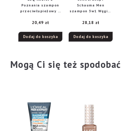
Poznania szampon
Schauma Men
przeciwłupieżowy 1
szampon 3w1 Węgiel
w 1 dla mężczyzn,
z glinką, 400 ml
20,49
zł
28,18
zł
300 ml
Dodaj do koszyka
Dodaj do koszyka
Mogą Ci się też spodobać