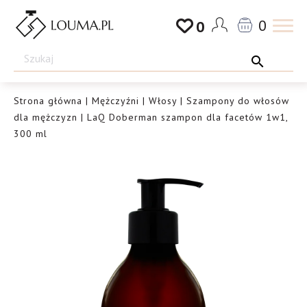
Przejdź
0
0
do
Drogeria
treści
Louma.pl
Strona główna
|
Mężczyźni
|
Włosy
|
Szampony do włosów
dla mężczyzn
| LaQ Doberman szampon dla facetów 1w1,
300 ml