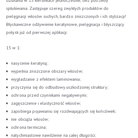
działania w 15 kierunkach jednocześnie, bez potrzeby
spłukiwania. Zastępuje szereg zwykłych produktów do
pielęgnacji włosów suchych, bardzo zniszczonych i ich stylizacji!
Błyskawiczne odżywienie keratynowe, pielęgnacja i błyszczący
połysk już od pierwszej aplikacji.
15 w 1:
nasycenie keratyną;
wypełnia zniszczone obszary włosów;
wygładzanie z efektem laminowania;
przyczynia się do odbudowy uszkodzonej struktury;
ochrona przed czynnikami negatywnymi;
zagęszczenie i elastyczność włosów;
zapobiega pojawianiu się rozdwajających się końcówek;
nie obciąża włosów;
ochrona termiczna;
natychmiastowe nawilżenie na całej długości;