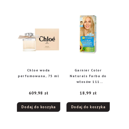
Chloe woda
Garnier Color
perfumowana, 75 ml
Naturals Farba do
włosów 111
Superjasny Popielaty
609,98
zł
18,99
zł
Blond
Dodaj do koszyka
Dodaj do koszyka