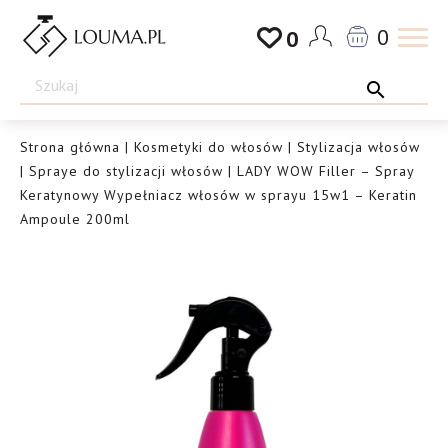
Przejdź
0
0
do
Drogeria
treści
Louma.pl
Strona główna
|
Kosmetyki do włosów
|
Stylizacja włosów
|
Spraye do stylizacji włosów
| LADY WOW Filler – Spray
Keratynowy Wypełniacz włosów w sprayu 15w1 – Keratin
Ampoule 200ml