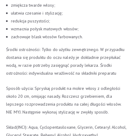
zmiękcza twarde włosy;
ułatwia czesanie i stylizację;
redukcja puszystości;
wzmacnia połysk matowych włosów;
zachowuje blask włosów farbowanych.
Środki ostrożności: Tylko do użytku zewnętrznego. W przypadku
dostania się produktu do oczu należy je dokładnie przepłukać
wodą, w razie potrzeby zasięgnąć porady lekarza. Środki
ostrożności: indywidualna wrażliwość na składniki preparatu
Sposób użycia: Spryskaj produkt na mokre włosy z odległości
około 20 cm, omijając nasady. Rozczesz grzebieniem, dla
lepszego rozprowadzenia produktu na całej długości włosów.
NIE MYJ. Następnie wykonaj stylizację w zwykły sposób.
Skład(INCI): Aqua, Cyclopentasiloxane, Glycerin, Cetearyl Alcohol,
Glyceryl Stearate, Behenyl Alcohol, Hydroxyethyl