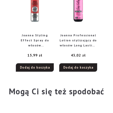
Joanna Styling
Joanna Professional
Effect Spray do
Lotion stylizujący do
włosów
włosów Long Lasting
Termoochrona i
– bardzo mocny
15,99
zł
43,02
zł
Wygładzenie 150ml
1000ml
Dodaj do koszyka
Dodaj do koszyka
Mogą Ci się też spodobać