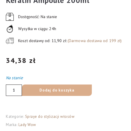
Keratin Ampoule 200ml
Dostępność: Na stanie
Wysyłka w ciągu: 24h
Koszt dostawy od: 11,90 zł
(Darmowa dostawa od 199 zł)
34,38
zł
Na stanie
ilość
Dodaj do koszyka
LADY
WOW
Filler
Kategorie:
Spraye do stylizacji włosów
-
Marka:
Lady Wow
Spray