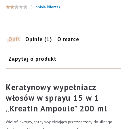
Keratynowy
(
1
opinia klienta)
Wypełniacz
Ocen
1
włosów
iony
w
2.00
na 5
sprayu
Opis
Opinie (1)
O marce
na
15w1
pod
-
sta
Keratin
wie
Zapytaj o produkt
Ampoule
ocen
200ml
y
klien
ta
Keratynowy wypełniacz
włosów w sprayu 15 w 1
„Kreatin Ampoule” 200 ml
Wielofunkcyjny, spray wypełniający przeznaczony do silnego