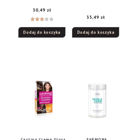
podkręcający, 8 ml
30,49
zł
35,49
zł
Ocenio
Dodaj do koszyka
Dodaj do koszyka
no
3.00
na 5
Casting Creme Gloss
FARMONA