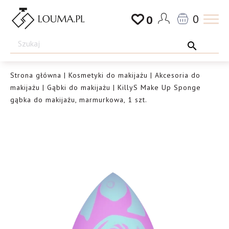
Przejdź
0
0
do
Drogeria
treści
Louma.pl
Strona główna
|
Kosmetyki do makijażu
|
Akcesoria do
makijażu
|
Gąbki do makijażu
| KillyS Make Up Sponge
gąbka do makijażu, marmurkowa, 1 szt.