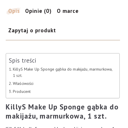
marmurkowa,
1
Opis
Opinie (0)
O marce
szt.
Zapytaj o produkt
Spis treści
KillyS Make Up Sponge gąbka do makijażu, marmurkowa,
1 szt.
Właściwości
Producent
KillyS Make Up Sponge gąbka do
makijażu, marmurkowa, 1 szt.