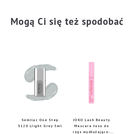
Mogą Ci się też spodobać
Semilac One Step
JOKO Lash Beauty
S120 LIight Grey 5ml
Mascara tusz do
rzęs wydłużająco-