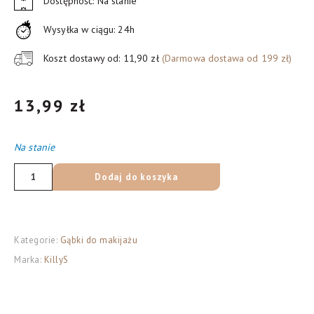
Dostępność: Na stanie
Wysyłka w ciągu: 24h
Koszt dostawy od: 11,90 zł
(Darmowa dostawa od 199 zł)
13,99
zł
Na stanie
ilość
Dodaj do koszyka
KillyS
Make
Up
Kategorie:
Gąbki do makijażu
Sponge
Marka:
KillyS
gąbka
do
makijażu,