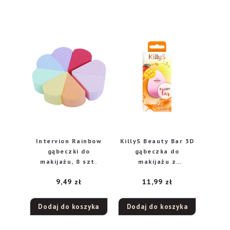
Intervion Rainbow
KillyS Beauty Bar 3D
gąbeczki do
gąbeczka do
makijażu, 8 szt.
makijażu z
ekstraktem z mango,
9,49
zł
11,99
zł
1 szt.
Dodaj do koszyka
Dodaj do koszyka