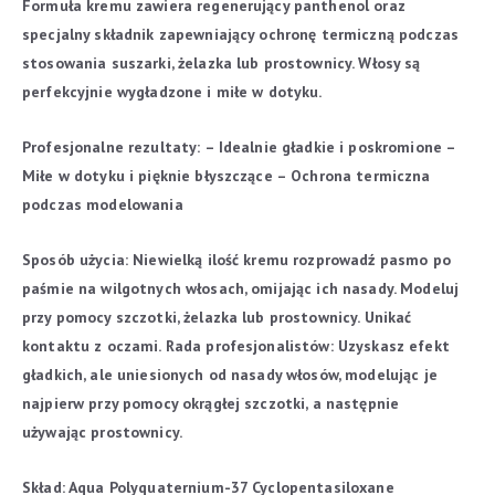
Formuła kremu zawiera regenerujący panthenol oraz
specjalny składnik zapewniający ochronę termiczną podczas
stosowania suszarki, żelazka lub prostownicy. Włosy są
perfekcyjnie wygładzone i miłe w dotyku.
Profesjonalne rezultaty:
– Idealnie gładkie i poskromione
–
Miłe w dotyku i pięknie błyszczące
– Ochrona termiczna
podczas modelowania
Sposób użycia:
Niewielką ilość kremu rozprowadź pasmo po
paśmie na wilgotnych włosach, omijając ich nasady. Modeluj
przy pomocy szczotki, żelazka lub prostownicy. Unikać
kontaktu z oczami.
Rada profesjonalistów: Uzyskasz efekt
gładkich, ale uniesionych od nasady włosów, modelując je
najpierw przy pomocy okrągłej szczotki, a następnie
używając prostownicy.
Skład:
Aqua
Polyquaternium-37
Cyclopentasiloxane