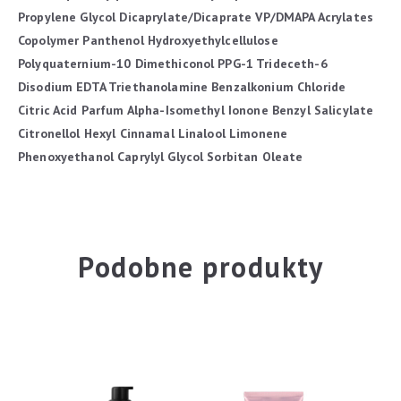
Propylene Glycol Dicaprylate/Dicaprate
VP/DMAPA Acrylates
Copolymer
Panthenol
Hydroxyethylcellulose
Polyquaternium-10
Dimethiconol
PPG-1 Trideceth-6
Disodium EDTA
Triethanolamine
Benzalkonium Chloride
Citric Acid
Parfum
Alpha-Isomethyl Ionone
Benzyl Salicylate
Citronellol
Hexyl Cinnamal
Linalool
Limonene
Phenoxyethanol
Caprylyl Glycol
Sorbitan Oleate
Podobne produkty