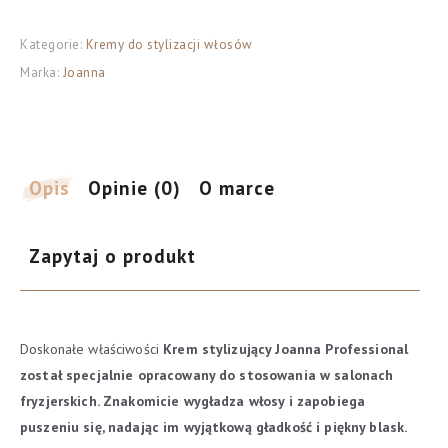
Krem
Kategorie:
Kremy do stylizacji włosów
stylizujący
Marka:
Joanna
do
włosów
Thermo
-
termoochrona
Opis
Opinie (0)
O marce
i
wygładzenie
Zapytaj o produkt
200g
Doskonałe właściwości
Krem stylizujący Joanna Professional
został specjalnie opracowany do stosowania w salonach
fryzjerskich. Znakomicie wygładza włosy i zapobiega
puszeniu się, nadając im wyjątkową gładkość i piękny blask.