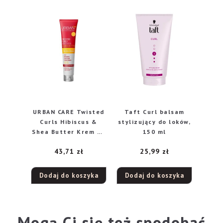
URBAN CARE Twisted
Taft Curl balsam
Curls Hibiscus &
stylizujący do loków,
Shea Butter Krem do
150 ml
układania loków do
43,71
zł
25,99
zł
włosów falowanych i
kręconych 175ml
Dodaj do koszyka
Dodaj do koszyka
Mogą Ci się też spodobać