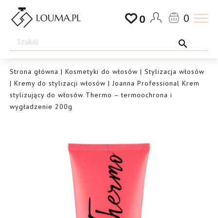
Przejdź
0
0
do
Drogeria
treści
Louma.pl
Strona główna
|
Kosmetyki do włosów
|
Stylizacja włosów
|
Kremy do stylizacji włosów
| Joanna Professional Krem
stylizujący do włosów Thermo – termoochrona i
wygładzenie 200g