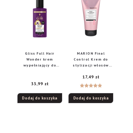
Gliss Full Hair
MARION Final
Wonder krem
Control Krem do
wypełniający do
stylizacji włosów
włosów delikatnych i
kręconych 150ml
17,49
zł
osłabionych, 100 ml
33,99
zł
Oceniono
Dodaj do koszyka
Dodaj do koszyka
5.00
na 5