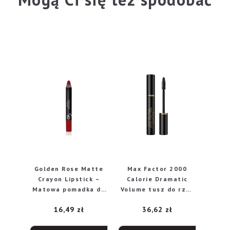
Golden Rose Matte
Max Factor 2000
Crayon Lipstick –
Calorie Dramatic
Matowa pomadka do
Volume tusz do rzęs
ust w kredce 23
Black 01, 9 ml
16,49
zł
36,62
zł