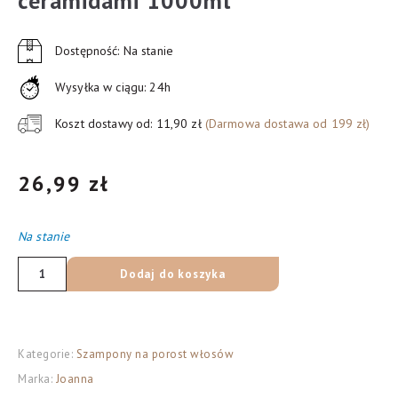
ceramidami 1000ml
Dostępność: Na stanie
Wysyłka w ciągu: 24h
Koszt dostawy od: 11,90 zł
(Darmowa dostawa od 199 zł)
26,99
zł
Na stanie
ilość
Dodaj do koszyka
Joanna
Professional
Ceramides
Kategorie:
Szampony na porost włosów
Szampon
Marka:
Joanna
do