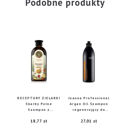
Podobne produkty
RECEPTURY ZIELARKI
Joanna Professional
Skarby Polne
Argan Oil Szampon
Szampon z
regenerujący do
propolisem
włosów osłabionych i
18,77
zł
27,01
zł
kwiatowym
puszących się 500ml
zwiększający