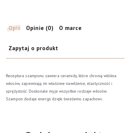
włosów
każdego
rodzaju
z
Opis
Opinie (0)
O marce
ceramidami
1000ml
Zapytaj o produkt
Receptura szamponu zawiera ceramidy, które chronią włókna
włosów, zapewniają im właściwe nawilżenie, elastyczność i
sprężystość. Doskonale myje wszystkie rodzaje włosów.
Szampon dodaje energii dzięki świeżemu zapachowi.