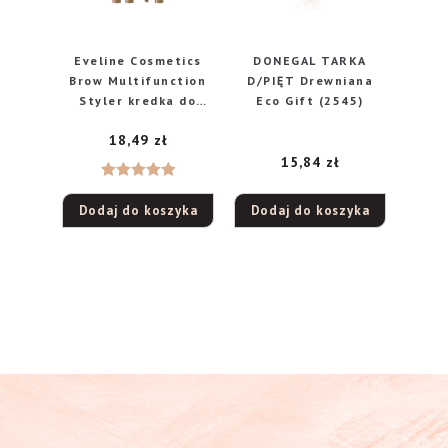
Eveline Cosmetics
DONEGAL TARKA
Brow Multifunction
D/PIĘT Drewniana
Styler kredka do
Eco Gift (2545)
brwi 3w1 01 Medium
18,49
zł
Brown, 1,2 g
15,84
zł
Oceniono
Dodaj do koszyka
Dodaj do koszyka
5.00
na 5