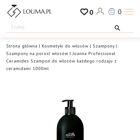
Przejdź
0
0
do
Drogeria
treści
Louma.pl
Strona główna
|
Kosmetyki do włosów
|
Szampony
|
Szampony na porost włosów
| Joanna Professional
Ceramides Szampon do włosów każdego rodzaju z
ceramidami 1000ml