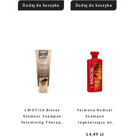
objętość włosów
Dodaj do koszyka
Dodaj do koszyka
350ml
L’BIOTICA Biovax
Farmona Radical
Glamour Szampon
Szampon
Volumising Therapy
regenerujący do
200ml
włosów suchych i
14,49
zł
łamliwych 400ml