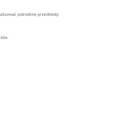
kalizować potrzebne przedmioty.
róże.