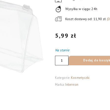
Wysyłka w ciągu: 24h
Koszt dostawy od: 11,90 zł
(
5,99
zł
Na stanie
ilość
Dodaj do koszy
Intervion
kosmetyczka
PVC
Kategorie:
Kosmetyczki
z
Marka:
Intervion
plastikowym
zamkiem
transparentna,
20x10x5