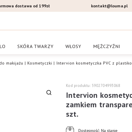
armowa dostawa od 199zł
kontakt@louma.pl
a Louma.pl
ŁO
SKÓRA TWARZY
WŁOSY
MĘŻCZYŹNI
do makijażu
|
Kosmetyczki
| Intervion kosmetyczka PVC z plastik
Kod produktu: 5902704993068
Intervion kosmety
🔍
zamkiem transpar
szt.
Dostępność: Na stanie