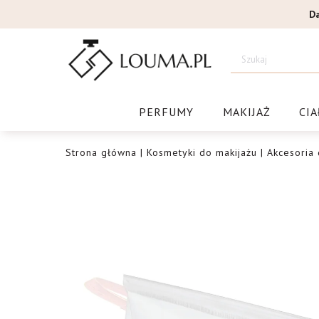
Przejdź
D
do
treści
Drogeri
PERFUMY
MAKIJAŻ
CIA
Strona główna
|
Kosmetyki do makijażu
|
Akcesoria 